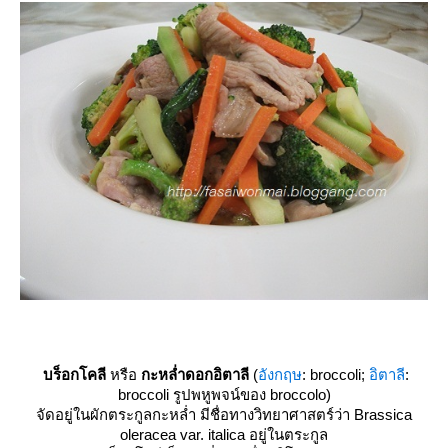
บร็อกโคลี
หรือ
กะหล่ำดอกอิตาลี
(
อังกฤษ
:
broccoli
;
อิตาลี
:
broccoli
รูปพหูพจน์ของ
broccolo
)
จัดอยู่ในผักตระกูลกะหล่ำ มีชื่อทางวิทยาศาสตร์ว่า Brassica
oleracea var. italica อยู่ในตระกูล