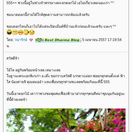
555++ ช่วงนี้อยู่ในช่วงจำพรรษางดแจกดอกไม้ เอไม่เกี่ยวเลยเนอะเรา ^^
ชมนาดดอกนี้ถ่ายได้ใกล้สุดความสามารถกล้องแล้วครับ
ชอบดอกไหนก็เอาไปได้แต่จะปิดเม๊นท์ที่บ้านแล้วก่อนแล้วนะครับ แหะๆ ^^
ดย:
วนารักษ์
5 เมษายน 2557 17:19:54
น.
สวัสดีจ้า
อ้โห อยู่กันพร้อมหน้าเลย เหมาะเล
นฐานะพระเอกลิเกเก่า อ.เต๊ะ ขอกราบสวัสดี บรรดาแม่ยก พ่อยกทุกคนตั้งแต่ ฟ้า
ส น้องต่ายจิ คุณหมออ๋า และเพื่อนๆทุกท่านซะเลยพร้อมกันนะที่นี้ 555
วันนี้เอาดอกไม้ เดาว่าพวงชมพุผสมเฟื่องฟ้ามาฝากทุกๆคนทีทมาชุมนุมกันอยู่นะ
ที่นี้ด้วยเลยจ้า