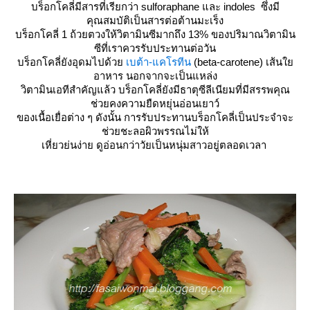
บร็อกโคลี่มีสารที่เรียกว่า sulforaphane และ indoles ซึ่งมี
คุณสมบัติเป็นสารต่อต้านมะเร็ง
บร็อกโคลี่ 1 ถ้วยตวงให้วิตามินซีมากถึง 13% ของปริมาณวิตามิน
ซีที่เราควรรับประทานต่อวัน
บร็อกโคลี่ยังอุดมไปด้ว
เบต้า-แคโรทีน
(beta-carotene) เส้น
อาหาร นอกจากจะเป็นแหล่ง
วิตามินเอทีสำคัญแล้ว บร็อกโคลี่ยังมีธาตุซีลีเนียมที่มีสรรพคุณ
ช่วยคงความยืดหยุ่นอ่อนเยาว์
ของเนื้อเยื่อต่าง ๆ ดังนั้น การรับประทานบร็อกโคลี่เป็นประจำจะ
ช่วยชะลอผิวพรรณไม่ให้
เหี่ยวย่นง่าย ดูอ่อนกว่าวัยเป็นหนุ่มสาวอยู่ตลอดเวลา