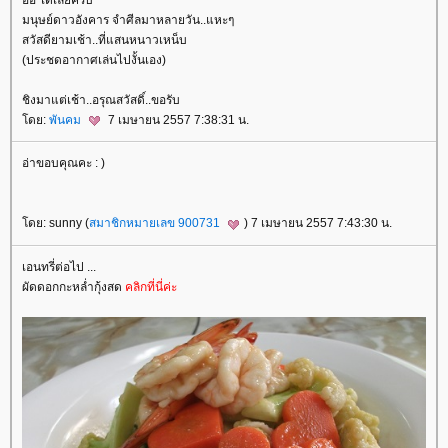
มนุษย์ดาวอังคาร จำศีลมาหลายวัน..แหะๆ
สวัสดียามเช้า..ที่แสนหนาวเหน็บ
(ประชดอากาศเล่นไปงั้นเอง)
ชิงมาแต่เช้า..อรุณสวัสดิ์..ขอรับ
ดย:
พันคม
7 เมษายน 2557 7:38:31 น.
อ่าขอบคุณคะ : )
ดย: sunny (
สมาชิกหมายเลข 900731
) 7 เมษายน 2557 7:43:30 น.
เอนทรี่ต่อไป ...
ผัดดอกกะหล่ำกุ้งสด
คลิกที่นี่ค่ะ