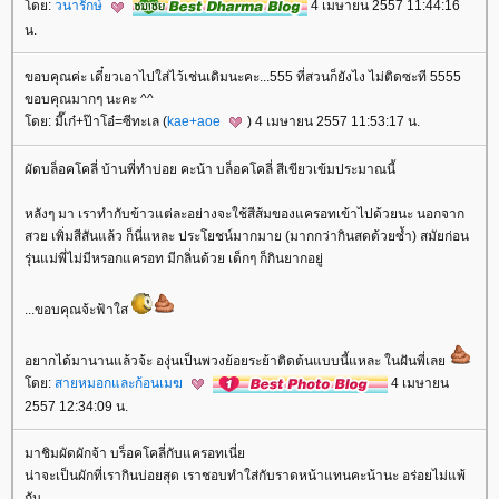
ดย:
วนารักษ์
4 เมษายน 2557 11:44:16
น.
ขอบคุณค่ะ เดี๋ยวเอาไปใส่ไว้เช่นเดิมนะคะ...555 ที่สวนก็ยังไง ไม่ติดซะที 5555
ขอบคุณมากๆ นะคะ ^^
ดย: มี๊เก๋+ป๊าโอ๋=ซีทะเล (
kae+aoe
) 4 เมษายน 2557 11:53:17 น.
ผัดบล็อคโคลี่ บ้านพี่ทำบ่อย คะน้า บล็อคโคลี่ สีเขียวเข้มประมาณนี้
หลังๆ มา เราทำกับข้าวแต่ละอย่างจะใช้สีส้มของแครอทเข้าไปด้วยนะ นอกจาก
สวย เพิ่มสีสันแล้ว ก็นี่แหละ ประโยชน์มากมาย (มากกว่ากินสดด้วยซ้ำ) สมัยก่อน
รุ่นแม่พี่ไม่มีหรอกแครอท มีกลิ่นด้วย เด็กๆ ก็กินยากอยู่
...ขอบคุณจ้ะฟ้าใส
อยากได้มานานแล้วจ้ะ องุ่นเป็นพวงย้อยระย้าติดต้นแบบนี้แหละ ในฝันพี่เล
ดย:
สายหมอกและก้อนเมฆ
4 เมษายน
2557 12:34:09 น.
มาชิมผัดผักจ้า บร็อคโคลี่กับแครอทเนี่
น่าจะเป็นผักที่เรากินบ่อยสุด เราชอบทำใส่กับราดหน้าแทนคะน้านะ อร่อยไม่แพ้
กัน