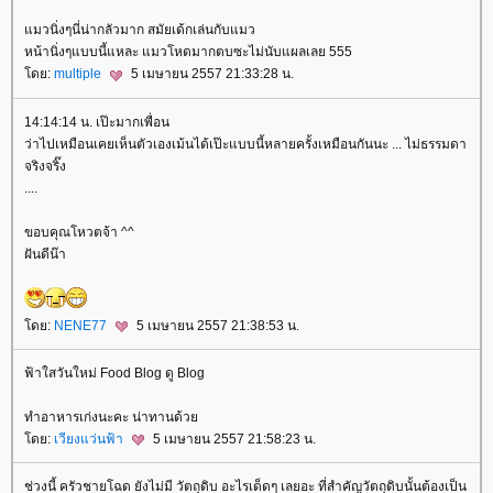
มวนิ่งๆนี่น่ากลัวมาก สมัยเด้กเล่นกับแมว
หน้านิ่งๆแบบนี้แหละ แมวโหดมากตบซะไม่นับแผลเลย 555
ดย:
multiple
5 เมษายน 2557 21:33:28 น.
14:14:14 น. เป๊ะมากเพื่อน
ว่าไปเหมือนเคยเห็นตัวเองเม้นได้เป๊ะแบบนี้หลายครั้งเหมือนกันนะ ... ไม่ธรรมดา
จริงจริ๊ง
....
ขอบคุณโหวตจ้า ^^
ฝันดีน๊า
ดย:
NENE77
5 เมษายน 2557 21:38:53 น.
ฟ้าใสวันใหม่ Food Blog ดู Blog
ทำอาหารเก่งนะคะ น่าทานด้ว
ดย:
เวียงแว่นฟ้า
5 เมษายน 2557 21:58:23 น.
ช่วงนี้ ครัวชายโฉด ยังไม่มี วัตถุดิบ อะไรเด็ดๆ เลยอะ ที่สำคัญวัตถุดิบนั้นต้องเป็น