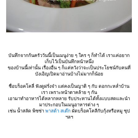
บันทึกจากก้นครัววันนี้เป็นเมนูง่าย ๆ ใคร ๆ ก็ทำได้ เราแค่อยาก
เก็บไว้เป็นบันทึกหน้าหนึ่ง
ของบ้านนี้เท่านั้น เรื่องอื่น ๆ ก็แค่หวังว่าจะเป็นประโยชน์กับคนที่
บังเอิญเปิดมาอ่านบ้างไม่มากก็น้อ
ชื่อบร็อคโคลี่ ฟังดูฝรั่งจ๋า แต่คงเป็นญาติ ๆ กับ ดอกกะหล่ำบ้าน
เรา เพราะหน้าตาคล้าย ๆ กัน
เอามาทำอาหารได้หลากหลาย รับประทานได้ทั้งแบบสดและนำ
มาประกอบในเมนูอาหารต่าง ๆ
เช่น น้ำสลัด พิซซ่า
พาสต้า
สเต๊ก
ผัดบร็อคโคลีกับกุ้งหรือหมู ซุป
ฯลฯ