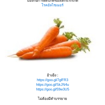
ป้องกันการผิดปกติของเด็กแรกเกิด
รคอัลไซเมอร์
อ้างอิง
:
https://goo.gl/7glFR3
https://goo.gl/SkJN4u
https://goo.gl/59w3U5
ไม่ต้องมีคำบรรยา