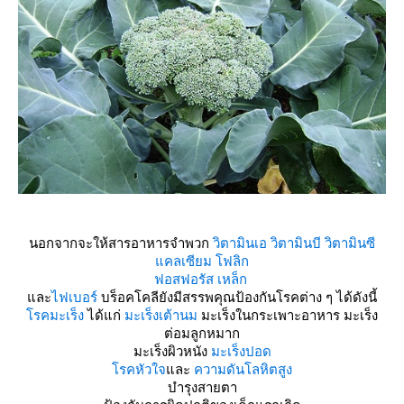
นอกจากจะให้สารอาหารจำพวก
วิตามินเอ
วิตามินบี
วิตามินซี
คลเซียม
ฟลิก
ฟอสฟอรัส
เหล็ก
ละ
ไฟเบอร์
บร็อคโคลียังมีสรรพคุณป้องกันโรคต่าง ๆ ได้ดังนี้
รคมะเร็ง
ได้แก่
มะเร็งเต้านม
มะเร็งในกระเพาะอาหาร มะเร็ง
ต่อมลูกหมาก
มะเร็งผิวหนัง
มะเร็งปอด
รคหัวใจ
ละ
ความดันโลหิตสูง
บำรุงสายตา