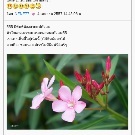
ละครึ้มเหมือนฝนจะตกเลย...
ดย:
NENE77
4 เมษายน 2557 14:43:08 น.
555 มีพิมพ์ต้องสวยแน่ตัวเอง
หัวใจผอมเพราะแครอทผอมนะตัวเอง55
เราเคยเห็นพี่โอ(เนินน้ำ)ใช้พิมพ์ดอกไม้
สวยดีอ่ะ ชอบนะ แต่เราไม่มีพิมพ์นี่สิคริๆ