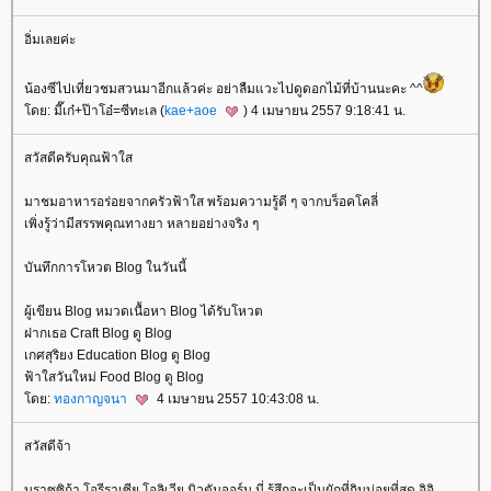
อิ่มเลยค่ะ
น้องซีไปเที่ยวชมสวนมาอีกแล้วค่ะ อย่าลืมแวะไปดูดอกไม้ที่บ้านนะคะ ^^
ดย: มี๊เก๋+ป๊าโอ๋=ซีทะเล (
kae+aoe
) 4 เมษายน 2557 9:18:41 น.
สวัสดีครับคุณฟ้าใส
มาชมอาหารอร่อยจากครัวฟ้าใส พร้อมความรู้ดี ๆ จากบร็อคโคลี่
เพิ่งรู้ว่ามีสรรพคุณทางยา หลายอย่างจริง ๆ
บันทึกการโหวต Blog ในวันนี้
ผู้เขียน Blog หมวดเนื้อหา Blog ได้รับโหวต
ฝากเธอ Craft Blog ดู Blog
เกศสุริยง Education Blog ดู Blog
ฟ้าใสวันใหม่ Food Blog ดู Blog
ดย:
ทองกาญจนา
4 เมษายน 2557 10:43:08 น.
สวัสดีจ้า
บราซซิก้า โอรีราเซีย โอลิเวีย นิวตันจอร์น นี่ รู้สึกจะเป็นผักที่กินบ่อยที่สุด อิอิ