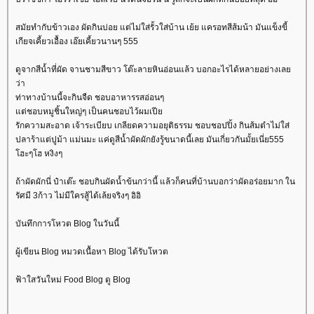
สมัยทำกับข้าวเอง ผัดกินบ่อย แต่ไม่ใส่รั้วใส่บ้าน เย้ย แครอทสีส้มน้า มันแข็งขี้
เกียจเคี้ยวเอื้อง เอ๊ยเคี้ยวนานๆ 555
ดูจากสีน้ำที่ผัด จานชามสีขาว โต๊ะลายหินอ่อนแล้ว บอกอะไรได้หลายอย่างเล
ว่า
ท่าทางบ้านนี้จะกินจืด ชอบอาหารรสอ่อนๆ
ต่ชอบหมูชิ้นใหญ่ๆ เป็นคนชอบไว้ผมเปี
รักความสะอาด เจ้าระเบียบ เกลียดความอยุติธรรม ชอบชอปปิ้ง กินส้มตำไม่ใส่
ปลาร้าแต่ปูม้า แม่นมะ แค่ดูสีน้ำผัดผักยังรู้ขนาดนี้เลย มันเกี่ยวกันมั้ยเนี่ย555
ฮะๆโฮ หงิงๆ
ถ้าผัดผักนี่ ป๋าเต๊ะ ชอบกินผัดน้ำข้นกว่านี้ แล้วก็คนที่บ้านบอกว่าผัดอร่อยมาก ใน
รัศมี 3ก้าว ไม่มีใครสู้ได้เล้ยจริงๆ อิอิ
บันทึกการโหวต Blog ในวันนี้
ผู้เขียน Blog หมวดเนื้อหา Blog ได้รับโหวต
ฟ้าใสวันใหม่ Food Blog ดู Blog