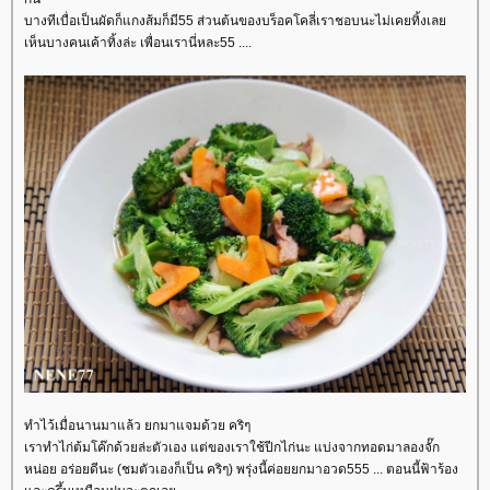
บางทีเบื่อเป็นผัดก็แกงส้มก็มี55 ส่วนต้นของบร็อคโคลี่เราชอบนะไม่เคยทิ้งเล
เห็นบางคนเค้าทิ้งล่ะ เพื่อนเรานี่หละ55 ....
ทำไว้เมื่อนานมาแล้ว ยกมาแจมด้วย คริๆ
เราทำไก่ต้มโค๊กด้วยล่ะตัวเอง แต่ของเราใช้ปีกไก่นะ แบ่งจากทอดมาลองจั๊ก
หน่อย อร่อยดีนะ (ชมตัวเองก็เป็น คริๆ) พรุ่งนี้ค่อยยกมาอวด555 ... ตอนนี้ฟ้าร้อง