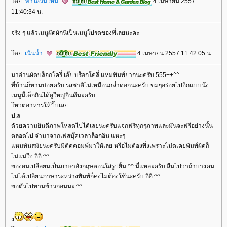
ดย:
ฟ้าใสวันใหม่
4 เมษายน 2557
11:40:34 น.
จริง ๆ แล้วเมนูผัดผักนี่เป็นเมนูโปรดของพี่เลยนะคะ
ดย:
เนินน้ำ
4 เมษายน 2557 11:42:05 น.
มาอ่านผัดบล็อกโครี่ เอ๊ย บร็อกโคลี่ แหมพิมพ์ยากนะครับ 555++^^
ที่บ้านก็ทานบ่อยครับ รสชาติไม่เหมือนกล่ำดอกนะครับ ขมๆอร่อยไปอีกแบบนึง
เมนูนี้เด็กกินได้ผูใหญ่กินดีนะครับ
หวตอาหารให้ปั๊บเล
ป.ล
ด้วยความยินดีภาพโหลดไปได้เลยนะครับแจกฟรีทุกๆภาพและมันจะฟรีอย่างนั้น
ตลอดไป จำมาจากเฟสบุ๊คเวลาล็อกอิน แหะๆ
หมทันสมัยนะครับมีติดคอมพ์มาให้เลย หรือไม่ต้องพึ่งเพราะไม่ดเคยพิมพ์ผิดก็
ไม่แน่ใจ อิอิ ^^
ของผมเปลีล่ยนเป็นภาษาอังกฤษตอนใส่รูปยิ้ม ^^ นี่แหละครับ ลืมไปว่าถ้าบางคน
ไม่ได้เปลี่ยนภาษาระหว่างพิมพ์ก็คงไม่ต้องใช้นะครับ อิอิ ^^
ขอตัวไปทานข้าวก่อนนะ ^^
ง