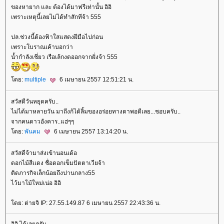
ของหายาก และ ต้องได้มาฟรีเท่านั้น อิอิ
เพราะเหตุนี้เลยไม่ได้ทำสักทีจ้า 555
ปล.ช่วงนี้ต้องฟ้าใสแสดงฝีมือไปก่อน
เพราะโบราณเค้าบอกว่า
น้ำกำลังเชี่ยว เรือเล้กงดออกจากฝั่งจ้า 555
ดย:
multiple
6 เมษายน 2557 12:51:21 น.
สวัสดีวันหยุดครับ..
ไม่ได้มาหลายวัน มาถึงก้ได้ลิ้มของอร่อยทางตาพอดีเลย...ชอบครับ..
จากคนดาวอังคาร..แฮ่ๆๆ
ดย:
พันคม
6 เมษายน 2557 13:14:20 น.
สวัสดีจ้ามาส่งเข้านอนเด้อ
ดอกไม้สีเเดง ชื่อดอกเข็มปัตตาเวียจ้า
ติดภารกิจเล็กน้อยถึงปานกลาง55
ไว้มาโม้ใหม่เน่อ อิอิ
ดย: ต่ายจิ IP: 27.55.149.87 6 เมษายน 2557 22:43:36 น.
อิอิ ได้เลยครับ