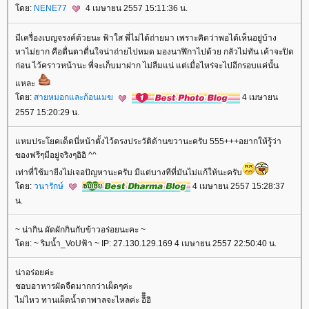
ดย:
NENE77
4 เมษายน 2557 15:11:36 น.
มีเครื่องเบญจรงค์ด้วยนะ ฟ้าใส พี่ไม่ได้ถ่ายมา เพราะคิดว่าพอได้เห็นอยู่บ้าง
หาไม่ยาก คือตื่นตาตื่นใจน่าถ่ายไปหมด มองนาฬิกาไปด้วย กลัวไม่ทัน เค้าจะปิด
ก่อน ไว้คราวหน้านะ พี่จะเก็บมาฝาก ไม่ลืมแน่ แต่เมื่อไหร่จะไปอีกรอบแค่นั้น
หละ
ดย:
สายหมอกและก้อนเมฆ
4 เมษายน
2557 15:20:29 น.
หมประโยคเด็ดนี่หน้าตั้งไว้ตรงประวัติด้านขวานะครับ 555+++อยากให้รู้ว่า
ของฟรีๆมีอยู่จริงๆอิอิ ^^
เท่าที่ใช้มายีงไม่เจอปัญหานะครับ มีแต่บางทีที่มันไม่แก้ให้นะครับ
ดย:
วนารักษ์
4 เมษายน 2557 15:28:37
น.
~ น่ากิน ผัดผักกินกับข้าวอร่อยนะคะ ~
ดย: ~ ริมน้ำ_VoUฟ้า ~ IP: 27.130.129.169 4 เมษายน 2557 22:50:40 น.
น่าอร่อยค่ะ
ชอบอาหารผัดจืดมากกว่าเผ็ดๆค่ะ
ไม่ไหว ทานเผ็ดน้ำตาพาลจะไหลค่ะ อิิิอิ