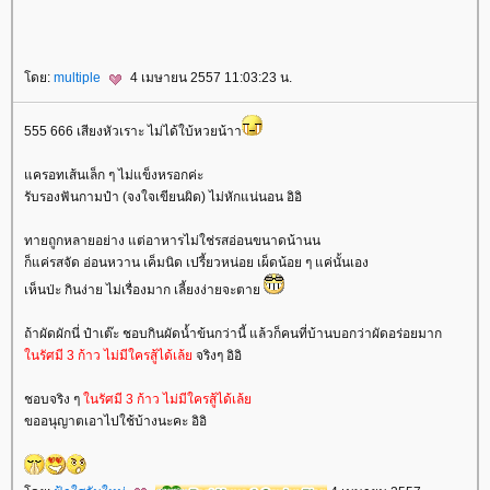
ดย:
multiple
4 เมษายน 2557 11:03:23 น.
555 666 เสียงหัวเราะ ไม่ได้ใบ้หวยน้าา
ครอทเส้นเล็ก ๆ ไม่แข็งหรอกค่ะ
รับรองฟันกามป๋า (จงใจเขียนผิด) ไม่หักแน่นอน อิอิ
ทายถูกหลายอย่าง แต่อาหารไม่ใช่รสอ่อนขนาดน้านน
ก็แค่รสจัด อ่อนหวาน เค็มนิด เปรี้ยวหน่อย เผ็ดน้อย ๆ แค่นั้นเอง
เห็นป่ะ กินง่าย ไม่เรื่องมาก เลี้ยงง่ายจะตา
ถ้าผัดผักนี่ ป๋าเต๊ะ ชอบกินผัดน้ำข้นกว่านี้ แล้วก็คนที่บ้านบอกว่าผัดอร่อยมาก
นรัศมี 3 ก้าว ไม่มีใครสู้ได้เล้
จริงๆ อิอิ
ชอบจริง ๆ
นรัศมี 3 ก้าว ไม่มีใครสู้ได้เล้
ขออนุญาตเอาไปใช้บ้างนะคะ อิอิ