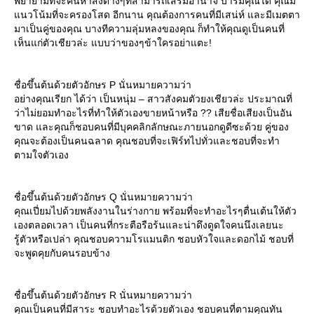
พยายามที่จะค้นหาสิ่งต่างๆที่สามารถเสริมอำนาจ บารมีคุณได้ คุณมี
นวโน้มที่จะครองโสด อีกนาน คุณต้องการคนที่มีเสน่ห์ และมีเมตตา
มาเป็นคู่ของคุณ บางทีความลุ่มหลงของคุณ ก็ทำให้คุณดูเป็นคนที่
เห็นแก่ตัวเชียวล่ะ แบบว่าของๆข้าใครอย่าแตะ!
ชื่อขึ้นต้นด้วยตัวอักษร P นั่นหมายความว่า
อย่างคุณเรียก ได้ว่า เป็นหนุ่ม – สาวสังคมตัวยงเชียวล่ะ ประมาณที่
ว่าไม่ยอมทำอะไรที่ทำให้ตัวเองขายหน้าหรือ ?? เสียชื่อเสียงเป็นอัน
ขาด และคุณก็ชอบคนที่มีบุคคลิกลักษณะภายนอกดูดีซะด้วย คู่ของ
คุณจะต้องเป็นคนฉลาด คุณชอบที่จะเฟิร์ทไปทั่วและชอบที่จะทำ
ตามใจตัวเอง
ชื่อขึ้นต้นด้วยตัวอักษร Q นั่นหมายความว่า
คุณเปี่ยมไปด้วยพลังงานในร่างกาย พร้อมที่จะทำอะไรๆตื่นเต้นให้ตัว
เองตลอดเวลา เป็นคนที่กระตือรือร้นและน่าดึงดูดใจคนนึงเลยนะ
รู้ตัวหรือเปล่า คุณชอบความโรแมนติก ชอบหัวใจและดอกไม้ ชอบที่
จะพูดคุยกับคนรอบข้าง
ชื่อขึ้นต้นด้วยตัวอักษร R นั่นหมายความว่า
คุณเป็นคนที่มีสาระ ชอบทำอะไรด้วยตัวเอง ชอบคนที่ตามคุณทัน