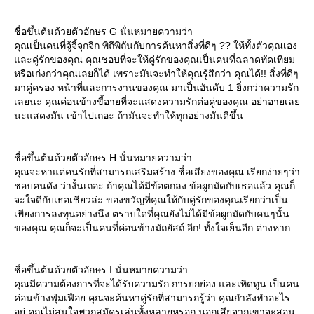
ชื่อขึ้นต้นด้วยตัวอักษร G นั่นหมายความว่า
คุณเป็นคนที่จู้จี้จุกจิก พิถีพิถันกับการค้นหาสิ่งที่ดีๆ ?? ให้ทั้งตัวคุณเอง
ละคู่รักของคุณ คุณชอบที่จะให้คู่รักของคุณเป็นคนที่ฉลาดทัดเทียม
หรือเก่งกว่าคุณเลยก็ได้ เพราะมันจะทำให้คุณรู้สึกว่า คุณได้!! สิ่งที่ดีๆ
มาคู่ครอง หน้าที่และการงานของคุณ มาเป็นอันดับ 1 ยิ่งกว่าความรัก
เลยนะ คุณค่อนข้างขี้อายที่จะแสดงความรักต่อคู่ของคุณ อย่าอายเล
นะแสดงมัน เข้าไปเถอะ ถ้ามันจะทำให้ทุกอย่างมันดีขึ้น
ชื่อขึ้นต้นด้วยตัวอักษร H นั่นหมายความว่า
คุณจะหาแต่คนรักที่สามารถเสริมสร้าง ชื่อเสียงของคุณ เรียกง่ายๆว่า
ชอบคนดัง ว่างั้นเถอะ ถ้าคุณได้มีข้อตกลง ข้อผูกมัดกับเธอแล้ว คุณก็
จะใจดีกับเธอเชียวล่ะ ของขวัญที่คุณให้กับคู่รักของคุณเรียกว่าเป็น
เพียงการลงทุนอย่างนึง ตราบใดที่คุณยังไม่ได้มีข้อผูกมัดกับคนๆนั้น
ของคุณ คุณก็จะเป็นคนที่ค่อนข้างมัถยัสถ์ อีก! ทั้งใจเย็นอีก ต่างหาก
ชื่อขึ้นต้นด้วยตัวอักษร I นั่นหมายความว่า
คุณมีความต้องการที่จะได้รับความรัก การยกย่อง และเทิดทูน เป็นคน
ค่อนข้างฟุ่มเฟือย คุณจะค้นหาคู่รักที่สามารถรู้ว่า คุณกำลังทำอะไร
อยู่ คุณไม่สนใจพวกสมัครเล่นทั้งหลายหรอก นอกเสียจากเขาจะสอน