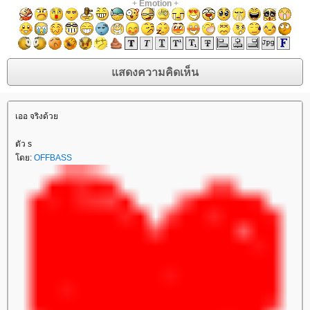
+
Emotion
+
เออ จริงด้ว
ตัว s
ดย:
OFFBASS