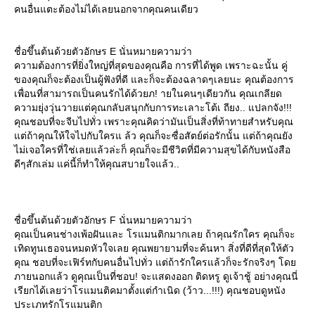
คนอื่นแตะต้องไม่ได้เลยนอกจากคุณคนเดียว
ชื่อขึ้นต้นด้วยตัวอักษร E นั่นหมายความว่า
ความต้องการที่ยิ่งใหญ่ที่สุดของคุณคือ การที่ได้พูด เพราะฉะนั้น คู่
ของคุณก็จะต้องเป็นผู้ฟังที่ดี และก็จะต้องฉลาดๆเลยนะ คุณต้องการ
เพื่อนที่สามารถเป็นคนรักได้ด้วยภ! ายในคนๆเดียวกัน คุณเกลียด
ความยุ่งวุ่นวายแต่คุณกลับสนุกกับการทะเลาะโต้เ ถียง.. แปลกจัง!!!
คุณชอบที่จะจีบไปทั่ว เพราะคุณคิดว่ามันเป็นสิ่งที่ท้าทายสำหรับคุณ
ต่ถ้าคุณให้ใจไปกับใครแ ล้ว คุณก็จะซื่อสัตย์ต่อรักนั้น แต่ถ้าคุณยัง
ไม่เจอใครที่ใช่เลยแล้วล่ะก็ คุณก็จะมีชีวิตที่มีความสุขได้กับหนังสือ
ดีๆสักเล่ม แค่นี้ก็ทำให้คุณสบายใจแล้ว..
ชื่อขึ้นต้นด้วยตัวอักษร F นั่นหมายความว่า
คุณเป็นคนช่างเพ้อฝันและ โรแมนติกมากเลย ถ้าคุณรักใคร คุณก็จะ
เทิดทูนเธอจนหมดหัวใจเลย คุณพยายามที่จะค้นหา สิ่งที่ดีที่สุดให้ตัว
คุณ ชอบที่จะเฟิร์ทกับคนอื่นไปทั่ว แต่ถ้ารักใครแล้วก็จะรักจริงๆ โด
ภายนอกแล้ว ดูคุณเป็นที่ชอบ! จะแสดงออก ติดหรู ดูเจ้าชู้ อย่างคุณนี่
เรียกได้เลยว่าโรแมนติคมาตั้งแต่กำเนิด (ว้าว...!!!) คุณชอบดูหนัง
ประเภทรักโรแมนติก