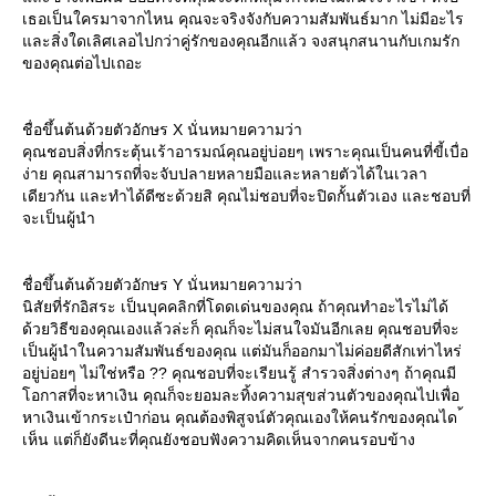
เธอเป็นใครมาจากไหน คุณจะจริงจังกับความสัมพันธ์มาก ไม่มีอะไร
ละสิ่งใดเลิศเลอไปกว่าคู่รักของคุณอีกแล้ว จงสนุกสนานกับเกมรัก
ของคุณต่อไปเถอะ
ชื่อขึ้นต้นด้วยตัวอักษร X นั่นหมายความว่า
คุณชอบสิ่งที่กระตุ้นเร้าอารมณ์คุณอยู่บ่อยๆ เพราะคุณเป็นคนที่ขี้เบื่อ
ง่าย คุณสามารถที่จะจับปลายหลายมือและหลายตัวได้ในเวลา
เดียวกัน และทำได้ดีซะด้วยสิ คุณไม่ชอบที่จะปิดกั้นตัวเอง และชอบที่
จะเป็นผู้นำ
ชื่อขึ้นต้นด้วยตัวอักษร Y นั่นหมายความว่า
นิสัยที่รักอิสระ เป็นบุคคลิกที่โดดเด่นของคุณ ถ้าคุณทำอะไรไม่ได้
ด้วยวิธีของคุณเองแล้วล่ะก็ คุณก็จะไม่สนใจมันอีกเลย คุณชอบที่จะ
เป็นผู้นำในความสัมพันธ์ของคุณ แต่มันก็ออกมาไม่ค่อยดีสักเท่าไหร่
อยู่บ่อยๆ ไม่ใช่หรือ ?? คุณชอบที่จะเรียนรู้ สำรวจสิ่งต่างๆ ถ้าคุณมี
อกาสที่จะหาเงิน คุณก็จะยอมละทิ้งความสุขส่วนตัวของคุณไปเพื่อ
หาเงินเข้ากระเป๋าก่อน คุณต้องพิสูจน์ตัวคุณเองให้คนรักของคุณได ้
เห็น แต่ก็ยังดีนะที่คุณยังชอบฟังความคิดเห็นจากคนรอบข้าง