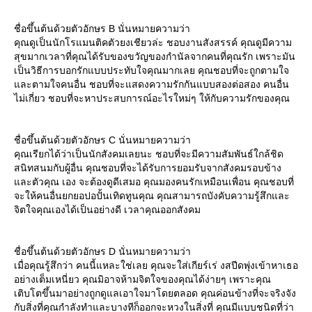
ชื่อขึ้นต้นด้วยตัวอักษร B นั่นหมายความว่า
คุณดูเป็นนักโรแมนติคตัวยงเชียวล่ะ ชอบงานสังสรรค์ คุณดูมีความ
สุขมากเวลาที่คุณได้รับของขวัญของกำนัลจากคนที่คุณรัก เพราะมัน
เป็นวิธีการบอกรักแบบประทับใจคุณมากเลย คุณชอบที่จะถูกตามใจ
ละตามใจคนอื่น ชอบที่จะแสดงความรักกันแบบสองต่อสอง คนอื่น
ไม่เกี่ยว ชอบที่จะหาประสบการณ์อะไรใหม่ๆ ให้กับความรักของคุณ
ชื่อขึ้นต้นด้วยตัวอักษร C นั่นหมายความว่า
คุณเรียกได้ว่าเป็นนักสังคมเลยนะ ชอบที่จะมีความสัมพันธ์ใกล้ชิด
สนิทสนมกับผู้อื่น คุณชอบที่จะได้รับการยอมรับจากสังคมรอบข้าง
ละตัวคุณ เอง จะต้องดูดีเสมอ คุณมองคนรักเหมือนเพื่อน คุณชอบที่
จะให้คนอื่นยกยอปอปั้นเทิดทูนคุณ คุณสามารถบังคับความรู้สึกและ
จิตใจคุณเองได้เป็นอย่างดี เวลาคุณออกสังคม
ชื่อขึ้นต้นด้วยตัวอักษร D นั่นหมายความว่า
เมื่อคุณรู้สึกว่า คนนี้แหละใช่เลย คุณจะใส่เกียร์เร่ งสปีดพุ่งเข้าหาเธอ
อย่างเต็มเหนี่ยว คุณมิอาจห้ามจิตใจของคุณได้ง่ายๆ เพราะคุณ
เติบโตขึ้นมาอย่างถูกดูแลเอาใจมาโดยตลอด คุณค่อนข้างที่จะจริงจัง
กับสิ่งที่คุณกำลังทำและบางทีก็ออกจะหวงในสิ่งที่ คุณมีแบบชนิดที่ว่า