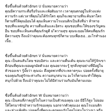
ชื่อขึ้นต้นด้วยตัวอักษร U นั่นหมายความว่า
คุณมีความกระตือรือร้นและเพ้อฝันมาก เวลาคุณตกอยู่ในห้วงแห่ง
ความรัก แต่เวลาที่คุณไม่ได้รักใคร คุณก็จะพยายามที่จะค้นหาใคร
ก็ตามที่ให้คุณอ้อนได้ คุณเห็นความโรแมนติกเป็นสิ่งที่น่า ท้าทา
ชอบที่จะผจญภัย ความตื่นเต้นและอิสระ คุณชอบที่จะให้ของขวัญคน
อื่น ชอบที่จะเห็นคนที่คุณรักดูดี ม ีความสุข คุณจะยอมให้คนที่คุณรัก
มีความสุข ถึงแม้ว่าคุณจะต้องทนทุกข์ก็ตาม บบเพื่อเธอ...อะไรทำนอง
เนี้ย..
ชื่อขึ้นต้นด้วยตัวอักษร V นั่นหมายความว่า
คุณ เป็นคนสันโดษ ชอบอิสระ และความตื่นเต้น คุณจะรอให้รู้จักเขา
ดีก่อนที่คุณจะยอมผูกมัดตัวเอง คุณอยากจะรู้ ทุกสิ่งทุกอย่างที่มีอยู่ใน
หัวของเขา รู้มั๊ยว่า คุณน่ะ ดึงดูดพวกที่ประหลาดๆนะ บ่อยครั้งที่อายุ
ของคุณกับคู่รักจะห่างกัน ความสนุกสนาน อะไรก็ตามจะทำให้คุณ
สนุกไปด้วย ถึงแม้ว่าคุณจะไม่ได้มีส่วนร่วมกับมันก็ตามเถอะ
ชื่อขึ้นต้นด้วยตัวอักษร W นั่นหมายความว่า
คุณ เป็นคนที่ภาคภูมิใจในความเป็นตัวของคุณ เอง มีอีโก้สูง ไม่ยอม
ห้ใครมาชักนำความรักของคุณ นอกจากตัวคุณเอง คุณโรแมนติก
ละช่างเพ้อฝัน บ่อยครั้งที่คุณจะตกหลุมรักโดยไม่สนใจว่าเขา หรือ