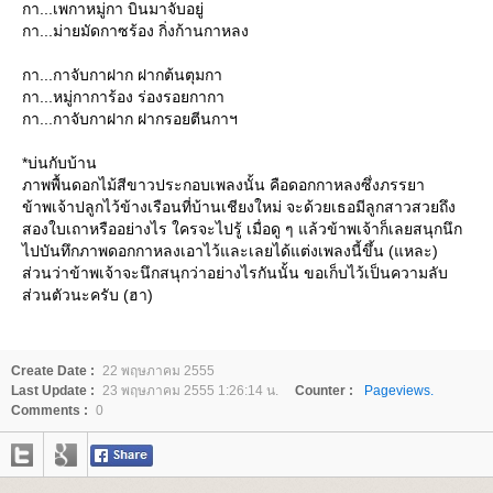
กา...เพกาหมู่กา บินมาจับอยู่
กา...ม่ายมัดกาซร้อง กิ่งก้านกาหลง
กา...กาจับกาฝาก ฝากต้นตุมกา
กา...หมู่กาการ้อง ร่องรอยกากา
กา...กาจับกาฝาก ฝากรอยตีนกาฯ
*บ่นกับบ้าน
ภาพพื้นดอกไม้สีขาวประกอบเพลงนั้น คือดอกกาหลงซึ่งภรรยา
ข้าพเจ้าปลูกไว้ข้างเรือนที่บ้านเชียงใหม่ จะด้วยเธอมีลูกสาวสวยถึง
สองใบเถาหรืออย่างไร ใครจะไปรู้ เมื่อดู ๆ แล้วข้าพเจ้าก็เลยสนุกนึก
ไปบันทึกภาพดอกกาหลงเอาไว้และเลยได้แต่งเพลงนี้ขึ้น (แหละ)
ส่วนว่าข้าพเจ้าจะนึกสนุกว่าอย่างไรกันนั้น ขอเก็บไว้เป็นความลับ
ส่วนตัวนะครับ (ฮา)
Create Date :
22 พฤษภาคม 2555
Last Update :
23 พฤษภาคม 2555 1:26:14 น.
Counter :
Pageviews.
Comments :
0