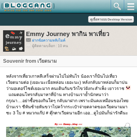
Emmy Journey พากิน พาเที่ยว
ฝากข้อความหลังไมค์
ผู้ติดตามบล็อก : 10 คน
Souvenir from เวียดนาม
หลังจากเที่ยวเกาหลีเสร็จผ่านไปไม่ทันไร น้องเราก็บินไปเที่ยว
เวียดนามต่อ (เยอะนะเนี่ยหล่อน เยอะนะ) หลังกลับมาหล่อนก็มาบ่น
ว่ามอเตอร์ไซต์เยอะมาก คนเดินกันขวักไขว่ยังกะสำเพ็ง เยาวราช
ถมตอนโทรกลับมาหาที่บ้าน ทางบ้านเราย้ำนักหนาว่า
กรุณา....อย่าซื้อของกินใดๆ กลับมาฝาก เพราะมันคงเหมือนของไท
บ้านเรา ชีหันซ้ายหันขวาไปคว้ากระเป๋าจ่ายตลาดของเวียดนามมา
ซะ 3 ใบ # หมวกแก๊ป # ตุ๊กตาเวียดนามอีก เออ...ดูไปมันก็น่ารักดีนะ