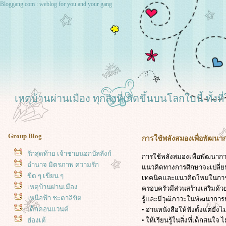
Bloggang.com : weblog for you and your gang
เหตุบ้านผ่านเมือง ทุกสิ่งที่เกิดขึ้นบนโลกใบนี้ ทั
Group Blog
การใช้พลังสมองเพื่อพัฒนากา
รักสุดท้าย เจ้าชายนอกบัลลังก์
การใช้พลังสมองเพื่อพัฒนาการ
อำนาจ มิตรภาพ ความรัก
นวคิดทางการศึกษาจะเปลี่
ขีด ๆ เขียน ๆ
เทคนิคและแนวคิดใหม่ในการจัดก
เหตุบ้านผ่านเมือง
ครอบครัวมีส่วนสร้างเสริมด้
เหนือฟ้า ชะตาลิขิต
รู้และมีวุฒิภาวะในพัฒนากา
เด็กคอนแวนต์
• อ่านหนังสือให้ฟังตั้งแต่ยังไม
• ให้เรียนรู้ในสิ่งที่เด็กสน
ฮ่องเต้