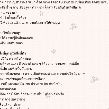
เกต การระบุ สำรวจ จำแนก ตั้งคำถาม จัดลำดับ รวบรวม เปรียบเทียบ จัดหมวดหมู
ือซ้ำ ๆ ด้วยเสียงสูง ๆ ต่ำ ๆ จนเด็กจำเสียงกับตัวหนังสือได้
ามสุขง่าย ๆ
าเริงตั้งแต่ตั้งท้อง
ุ อึ ฉี่ หิว ง่วง แล้วสนองความต้องการให้ตรงจุด
บายใจมีความสุข
ยใต้ความรู้สึกที่ปลอดภั
วี เนตที่น่ากลัว
งที่พูด ดูในสิ่งที่ทำ
บวินัย ความรับผิดชอบ
ๆ ไม่ลงโทษรุนแรง ตี เขย่าตัวแรง ๆ ให้ออกมาจากเหตุการณ์นั้น
ลิกเล่น แม่ทำเป็นตัวอย่าง
ึกการพึ่งพาตนเอง ความเป็นตัวของตัวเอง ความมั่นใจ อิสรภาพ
ปัน การเข้ากลุ่มเพื่อน ลดการขี้อา
จรรย์ในตัวของมัน เช่น น้ำ ทราย ดิน ดินน้ำมัน
คิดตามลำดับ
่ต้องการได้สำเร็จจริง ๆ เท่านั้น ไม่ชมพร่ำเพรื่อ
รู้การควรไม่ควรด้ว
่อนไหว รูปร่าง