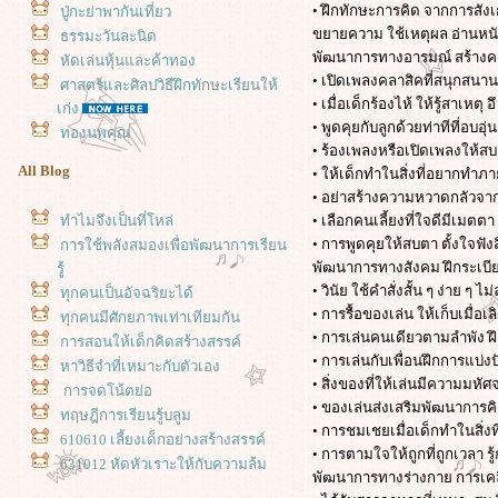
• ฝึกทักษะการคิด จากการสัง
ปู่กะย่าพากันเที่ยว
ขยายความ ใช้เหตุผล อ่านหนังส
ธรรมะวันละนิด
พัฒนาการทางอารมณ์ สร้างคว
หัดเล่นหุ้นและค้าทอง
• เปิดเพลงคลาสิคที่สนุกสนานร่
ศาสตร์และศิลปวิธีฝึกทักษะเรียนให้
• เมื่อเด็กร้องไห้ ให้รู้สาเหต
เก่ง
• พูดคุยกับลูกด้วยท่าทีที่อบอุ่น
ทองนพคุณ
• ร้องเพลงหรือเปิดเพลงให้ส
All Blog
• ให้เด็กทำในสิ่งที่อยากทำภา
• อย่าสร้างความหวาดกลัวจากที
ทำไมจึงเป็นที่โหล่
• เลือกคนเลี้ยงที่ใจดีมีเมตตา
• การพูดคุยให้สบตา ตั้งใจฟังสิ่
การใช้พลังสมองเพื่อพัฒนาการเรียน
พัฒนาการทางสังคม ฝึกระเบีย
รู้
• วินัย ใช้คำสั่งสั้น ๆ ง่าย 
ทุกคนเป็นอัจฉริยะได้
• การรื้อของเล่น ให้เก็บเมื่อเ
ทุกคนมีศักยภาพเท่าเทียมกัน
• การเล่นคนเดียวตามลำพัง ฝ
การสอนให้เด็กคิดสร้างสรรค์
• การเล่นกับเพื่อนฝึกการแบ่ง
หาวิธีจำที่เหมาะกับตัวเอง
• สิ่งของที่ให้เล่นมีความมหัศ
การจดโน้ตย่อ
• ของเล่นส่งเสริมพัฒนาการ
ทฤษฎีการเรียนรู้บลูม
• การชมเชยเมื่อเด็กทำในสิ่งที
610610 เลี้ยงเด็กอย่างสร้างสรรค์
• การตามใจให้ถูกที่ถูกเวลา 
631012 หัดหัวเราะให้กับความล้ม
พัฒนาการทางร่างกาย การเคลื
เหลวผิดพลาดบ้าง