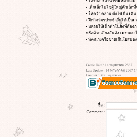
• ได้รับสารอาหารที่เหมาะสม ว
คะเด็ก
• เด็กเล็กไม่ใช่ผู้ใหญ่ตัวเล็กท
630424 ปู่ย่าตายายช่วยพัฒนาหลาน
• ให้คว่ำ คลาน ตั้งไข่ ยืน 
ได้
• ฝึกกิจวัตรประจำวันให้เป็นเว
630424 เด็กยุคใหม่ต้องฉลาดจึงจะ
• ปล่อยให้เด็กทำในสิ่งที่ต้อง
เอาตัวรอดได้
หรือด้วยเสียงอันดัง เพราะจะ
การอบรมเลี้ยงดูที่หล่อหลอม
• พัฒนาเครือข่ายเส้นใยสมอง
ปลงเลขระหว่างแบบฟอร์ม
มาตรฐานและแบบขยาย เลข ป.4
เลี้ยงเด็กอย่างสร้างสรรค์
หนังสือเลี้ยงเด็ก gen Alpha ให้ EQ ดี
Create Date : 14 พฤษภาคม 2567
สร้างเป้าหมายจากวิสัยทัศน์
Last Update : 14 พฤษภาคม 2567 14
Counter : 302 Pageviews.
หนังสือ เลี้ยงเด็ก gen Alpha ให้ EQ ดี
เกริ่นนำเล็กน้อยก่อนอ่าน
สิ่งที่เคลื่อนไหวได้ น่าสนุกดีนะ
สำหรับคุณพ่อคุณแม่มือใหม่
พัฒนาการเด็กในยุค gen Alpha
ชื่อ :
gen Alpha
Comment :
เลี้ยงเด็ก gen Alpha
620903 การฝึกเด็กให้คิดแบบ EF
620902 อย่าเป็นครูที่ทำร้ายนักเรียน
611006 เมื่อต้องการให้หลานชอบ