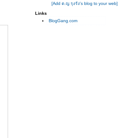
[Add ด.ญ.รุงรัง's blog to your web]
Links
BlogGang.com