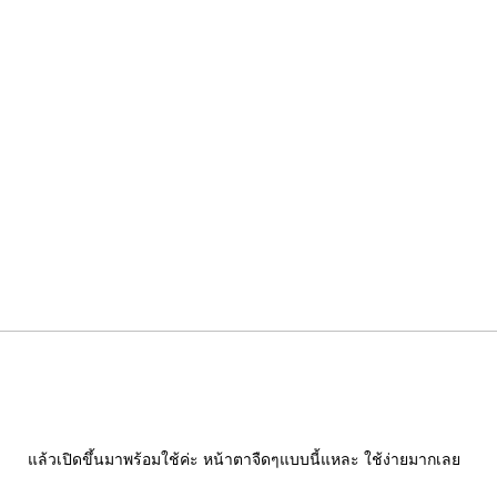
ล้วเปิดขึ้นมาพร้อมใช้ค่ะ หน้าตาจืดๆแบบนี้แหละ ใช้ง่ายมากเล