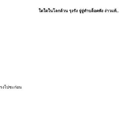
ดใดในโลกล้วน รุงรัง จู่จู่ทำบล็อคพัง ง่าวแท้..
ดแรงไปซะก่อน