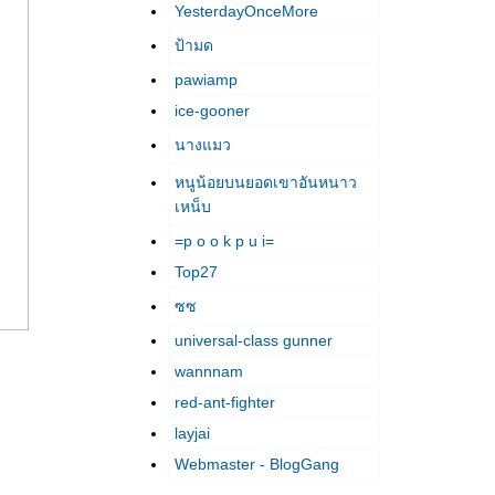
YesterdayOnceMore
ป้ามด
pawiamp
ice-gooner
นางแมว
หนูน้อยบนยอดเขาอันหนาว
เหน็บ
=p o o k p u i=
Top27
ซซ
universal-class gunner
wannnam
red-ant-fighter
layjai
Webmaster - BlogGang