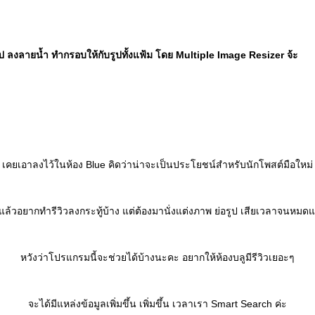
ป ลงลายน้ำ ทำกรอบให้กับรูปทั้งแฟ้ม โดย Multiple Image Resizer จ้ะ
เคยเอาลงไว้ในห้อง Blue คิดว่าน่าจะเป็นประโยชน์สำหรับนักโพสต์มือใหม่
มาแล้วอยากทำรีวิวลงกระทู้บ้าง แต่ต้องมานั่งแต่งภาพ ย่อรูป เสียเวลาจนหม
หวังว่าโปรแกรมนี้จะช่วยได้บ้างนะคะ อยากให้ห้องบลูมีรีวิวเยอะๆ
จะได้มีแหล่งข้อมูลเพิ่มขึ้น เพิ่มขึ้น เวลาเรา Smart Search ค่ะ