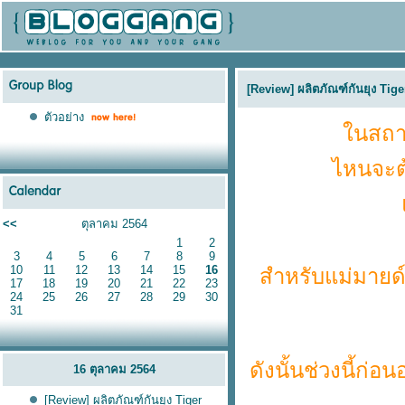
[Review] ผลิตภัณฑ์กันยุง Tig
ตัวอย่าง
นสถาน
ไหนจะต้
<<
ตุลาคม 2564
1
2
3
4
5
6
7
8
9
10
11
12
13
14
15
16
สำหรับแม่มายด์แล
17
18
19
20
21
22
23
24
25
26
27
28
29
30
31
ดังนั้นช่วงนี้
16 ตุลาคม 2564
[Review] ผลิตภัณฑ์กันยุง Tiger