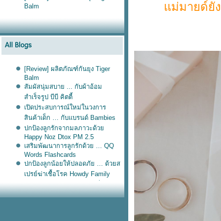
ม่มายด์ยัง
Balm
[Review] ผลิตภัณฑ์กันยุง Tiger
Balm
สัมผัสนุ่มสบาย ... กับผ้าอ้อม
สำเร็จรูป บีบี คิตตี้
เปิดประสบการณ์ใหม่ในวงการ
สินค้าเด็ก … กับแบรนด์ Bambies
ปกป้องลูกรักจากมลภาวะด้ว
Happy Noz Dtox PM 2.5
เสริมพัฒนาการลูกรักด้วย … QQ
Words Flashcards
ปกป้องลูกน้อยให้ปลอดภัย … ด้วยส
เปรย์ฆ่าเชื้อโรค Howdy Family
รีวิว Chubbie Cloud — โลชั่นกันยุง
สำหรับเด็ก
รีวิวขนมอร่อย ... สำหรับเด็กวัยหัด
ทาน