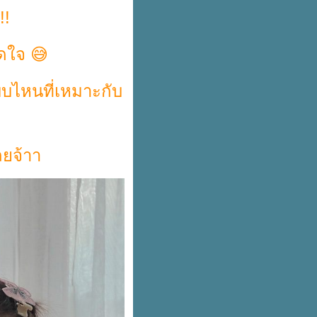
!!
วดใจ 😅
บบไหนที่เหมาะกับ
ลยจ้าา