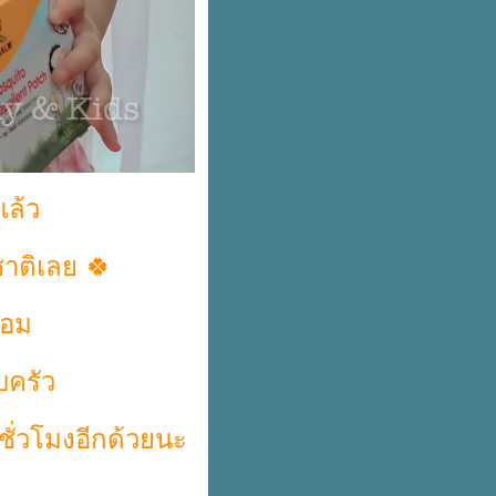
แล้ว
าติเลย 🍀
้หอม
บครัว
ชั่วโมงอีกด้วยนะ