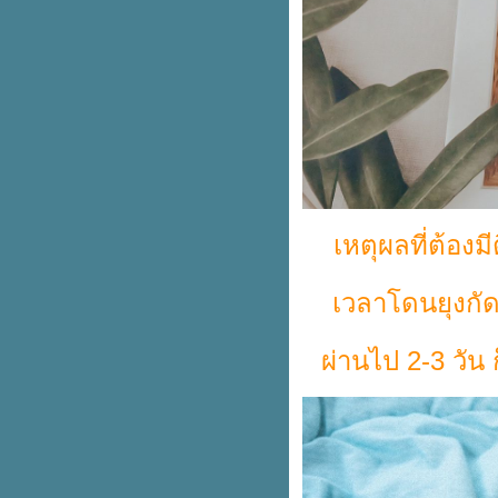
รีวิวขนมอร่อย ... สำหรับเด็กวัยหัด
ทาน 
ตัวช่วยแก้เจ็บคอ ลดกลิ่นปาก พก
พาง่าย ใช้ได้สะดวก ❤
✨ รีวิวการสั่งผลไม้ออนไลน์ครั้ง
รกจ้า 🌿
ไอเทมดีๆ ที่ควรมีต้อนรับเปิดเทอม
🧰❤
หวัดหายไวด้วยสติ๊กเกอร์หัวหอม
ตัวช่วยของคนรักสุขภาพ .... อร่อ
ปลอดภัยไร้สารตกค้าง
เหตุผลที่ต้อง
✨ ป้องกันยุงร้าย ... ง่ายๆ ในขวด
เดียว ✨
เวลาโดนยุงกัด
👶🍼 หนูน้อย 9 เดือน ....
พัฒนาการต้องเป็นแบบไหนกันนะ
หน้าฝนนี้ต้องไม่มียุงมากวนใจ !!!
ผ่านไป 2-3 วัน 
รงเรียนแบบไหนที่ลูกชอบ
เมนู...ลูกรัก
พาลูกรักหนีจากมือถือกันเถอะ !!
ป้งแบบไหนที่เหมาะกับลูกน้อย ?
ทำยังไงให้ลูกยอมใส่หน้ากาก
อนามั