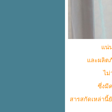
น่น
ละผลิตภั
ไม่
ซึ่ง
สารสกัดเหล่านี้