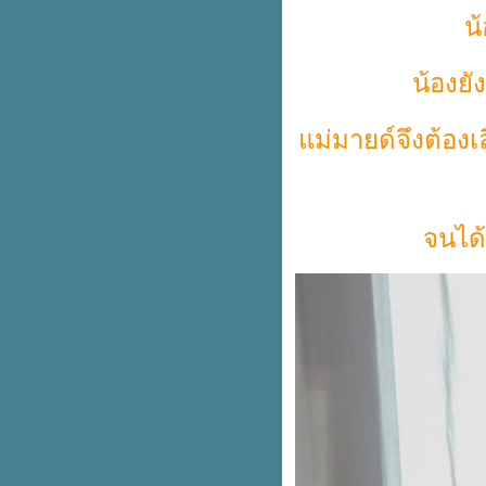
น
น้องยั
ม่มายด์จึงต้องเ
จนได้