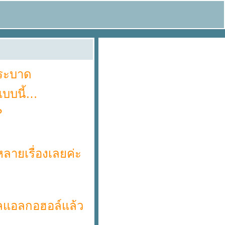
คระบาด
านแบบนี้
?
กหลายเรื่องเลยค่ะ
จลแอลกอฮอล์แล้ว