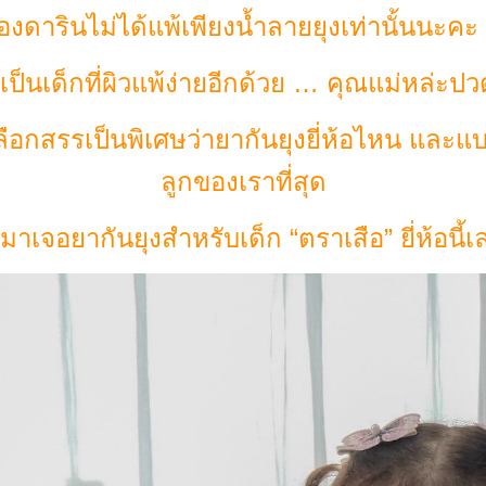
้องดารินไม่ได้แพ้เพียงน้ำลายยุงเท่านั้นนะคะ 
งเป็นเด็กที่ผิวแพ้ง่ายอีกด้วย … คุณแม่หล่ะป
ลือกสรรเป็นพิเศษว่ายากันยุงยี่ห้อไหน และแ
ลูกของเราที่สุด
มาเจอยากันยุงสำหรับเด็ก “ตราเสือ” ยี่ห้อนี้เ