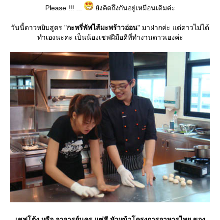
Please !!! ...
ังคิดถึงกันอยู่เหมือนเดิมค่ะ
วันนี้ดาวหยิบสูตร "
กะหรี่พัฟไส้มะพร้าวอ่อน
" มาฝากค่ะ แต่ดาวไม่ได้
ทำเองนะคะ เป็นน้องเชฟฝีมือดีที่ทำงานดาวเองค่ะ
เชฟโต้ง หรือ อาจารย์นคร แซ่สี
หัวหน้าโครงการอาหารไทย ของ