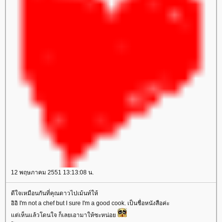
12 พฤษภาคม 2551 13:13:08 น.
ดีใจเหมือนกันที่คุณดาวไปเม้นท์ให้
อิอิ I'm not a chef but I sure I'm a good cook. เป็นชื่อหนังสือค่ะ
ต่เห็นแล้วโดนใจ ก็เลยเอามาให้ซะหน่อ