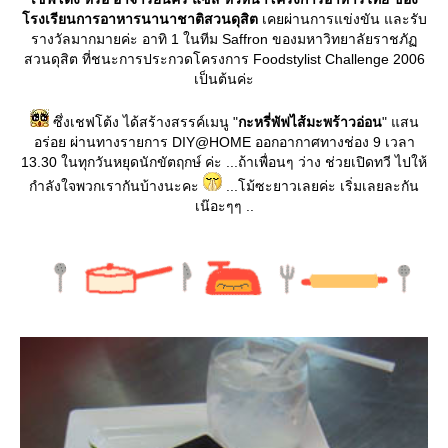
รงเรียนการอาหารนานาชาติสวนดุสิต
เคยผ่านการแข่งขัน และรับ
รางวัลมากมายค่ะ อาทิ 1 ในทีม Saffron ของมหาวิทยาลัยราชภั
สวนดุสิต ที่ชนะการประกวดโครงการ Foodstylist Challenge 2006
เป็นต้นค่ะ
ซึ่งเชฟโต้ง ได้สร้างสรรค์เมนู "
กะหรี่พัฟไส้มะพร้าวอ่อน
" แสน
อร่อย ผ่านทางรายการ DIY@HOME ออกอากาศทางช่อง 9 เวลา
13.30 ในทุกวันหยุดนักขัตฤกษ์ ค่ะ ...ถ้าเพื่อนๆ ว่าง ช่วยเปิดทวี ไปให้
กำลังใจพวกเรากันบ้างนะคะ
...โม้ซะยาวเลยค่ะ เริ่มเลยละกัน
เน๊อะๆๆ ..