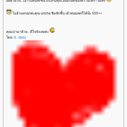
ัยตัวอ้วน ..เอาไปคนละชิ้น แบ่งกับคุณ อ้อมกอดของความเหงา นะคะ
ไม่อ้วนหรอกค่ะคุณ uncha ชิมซักชิ้น เด้วค่อยลดก็ได้น๊ะ 555++
คุณเปามาด้วย.. ดีใจจังเลยค่ะ
ดย:
d.. diary