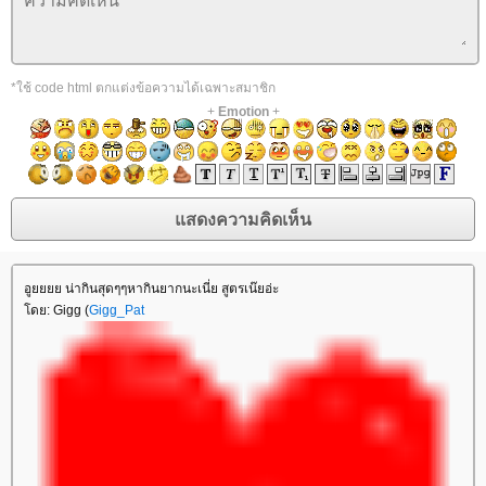
*ใช้ code html ตกแต่งข้อความได้เฉพาะสมาชิก
+
Emotion
+
อูยยยย น่ากินสุดๆๆหากินยากนะเนี่ย สูตรเน๊ยอ่ะ
ดย: Gigg (
Gigg_Pat