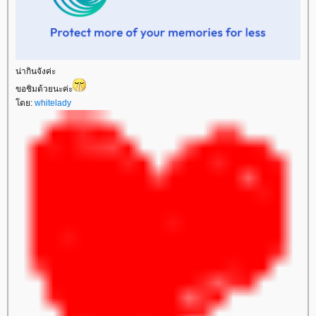
น่ากินจังค่ะ
ขอชิมด้วยนะค่ะ
ดย:
whitelady