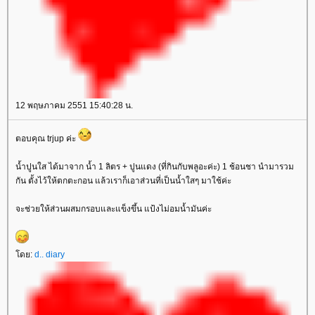
12 พฤษภาคม 2551 15:40:28 น.
ตอบคุณ trjup ค่ะ
น้ำปูนใส ได้มาจาก น้ำ 1 ลิตร + ปูนแดง (ที่กินกับพลูอะค่ะ) 1 ช้อนชา นำมารวม
กัน ตั้งไว้ให้ตกตะกอน แล้วเราก็เอาส่วนที่เป็นน้ำใสๆ มาใช้ค่ะ
จะช่วยให้ส่วนผสมกรอบและแข็งขึ้น แป้งไม่อมน้ำมันค่ะ
ดย:
d.. diary