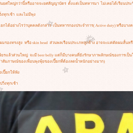
งเป็นยศใหญ่กว่านี้หรืออาจจะยศสัญญาบัตร ตั้งแต่เป็นทหารมา ไม่เคยได้เรียนประว
่งทุกเช้า และไม่มีพุง
ได้อย่างไรว่าบุคคลดังกล่าว เป็นทหารกองประจำการ( Active duty) หรือบางคนเ
มรองทรงสูง หรือ skin head ส่วนพลเรือนประเภทลูกจ้าง อาจจะแค่ตัดผมสั้นหร
กษียรแล้วส่วนใหญ่ จะมี beer belly แต่ก็มีบางคนที่ยังรักษาภาพลักษณ์ของการเ
สัมภาษณ์ของเพื่อนพุงพุ้ยของเปี๊ยกที่ต้องลดน้ำหนักอย่างมาก)
ปี๊ยกให้ฟัง
ปวิ่งทุกเช้า