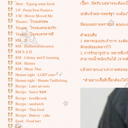
เปี๊ยก : มีครับ แต่อาจจะต้อ
์Note : Typing some book
3 P : Poem Poet Positive
ปกติแล้วทหารสหรัฐฯ จะต้องวิ
3 M : Movie Moved Me
Theater : โรงมหรสพ
มีคนเคยถามทรายว่า คุณจะแยก
Theater : โรงละครแห่งรัก
Theater : โรงละครสารดี
คำตอบคือ
KM : IT
1. ทหารกองประจำการ จะตัดผ
KM : BusinessEducation
ลักษณ์ของทหารไว้
KM S:A:D
2. การรักษารูปร่าง ทหารที่เ
KM : Library and E learning
สามารถน้ำหนักเกินได้ (จากคำ
KM : Barista
KM : Muay Thai
ล้วทรายจะมาเล่าภาคต่อของเ
Human right : LGBT note
*ตัวอย่างเสื้อที่เปี๊ยกต้องใส่ไ
Human right : Human Trafficking
Recipe : Latte art note
Recipe : Sauce ซอส
Recipe : food&cook
Recipe : sandwich
Recipe : Thai food
Recipe : Bakery : cake
Food : Food fact
Cat