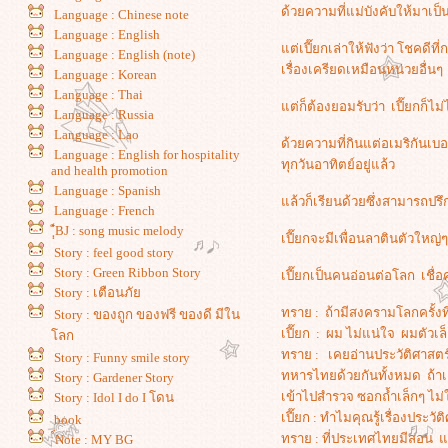
ด้วยความที่แม่บังคับให้มาเ
Language : Chinese note
Language : English
ต่เปี๊ยกเล่าให้ฟังว่า โชคดี
Language : English (note)
เรื่องเครียดเหมือนหน่วยอื่นๆ
Language : Korean
Language : Thai
ต่ก็ต้องยอมรับว่า เปี๊ยกก็ไม่
Language : Russia
Language : Lao
ด้วยความที่กินแต่อเมริกันเบอ
Language : English for hospitality
ทุกวันอาทิตย์อยู่แล้ว
and health promotion
Language : Spanish
ล้วก็เรียนด้วยซึ่งสามารถปรึ
Language : French
ฺ์ฺ๋BJ : song music melody
เปี๊ยกจะมีเพื่อนลาตินตัวใหญ
Story : feel good story
Story : Green Ribbon Story
เปี๊ยกเป็นคนอ่อนต่อโลก เชื่
Story : เตือนภั
ทราย : ถ้ามีสงครามโลกครั้งท
Story : ของถูก ของฟรี ของดี มีใน
เปี๊ยก : ผม ไม่แน่ใจ ผมตัวเล
ลก
ทราย : เคยอ่านประวัติศาสต
Story : Funny smile story
ทหารไทยด้วยกันทั้งหมด ถ้าเ
Story : Gardener Story
เข้าไปสำรวจ ซอกถ้ำเล็กๆ ไม่
Story : Idol I do I โดน
เปี๊ยก : ทำไมคุณรู้เรื่องประว
book
ทราย : ที่ประเทศไทยมีสอน แ
์Note : MY BG