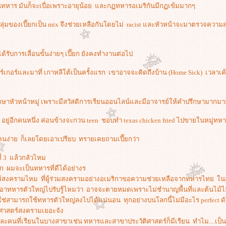
ป็นทหาร มันก็จะเบื่อเพราะอายุน้อย และกฏทหารอเมริกันมีกฏเข้มมากๆ
ที่กลุ่มของเปี๊ยกเป็น mix จึงช่วยเหลือกันโดยไม่ racist และหัวหน้าจะมาตรวจค
ได้รับการเลื่อนขั้นง่ายๆ เปี๊ยก ยังคงทำงานต่อไป
ร์เกอร์และมาที่ เกาหลีใต้เป็นครั้งแรก เขาอาจจะคิดถึงบ้าน (Home Sick) เวลาเค
กษาหัวหน้าหมู่ เพราะมีสวัสดิการเรียนออนไลน์และมีอาจารย์ให้คำปรึกษามากมาย 
่ๆ อยู่อีกคนหนึ่ง ค่อนข้างจะกวน teen ชอบทำ texas chicken fried ไปขายในหมู่
อคนง่าย ก็เลยโดยเอาเปรียบ ทรายเคยถามเปี๊ยกว่า
ี่ 3 แล้วกลัวไหม
็ก ผมจะเป็นทหารที่ดีได้อย่างร
ร์สงครามไหม ที่ผู้ร่วมสงครามอย่างอเมริกาขอความช่วยเหลือจากทหารไทย ในส
อาทหารตัวใหญ่ไปรับรู้ไหมว่า อาจจะตายหมดเพราะไม่ชำนาญพื้นที่และต้นไม้ไม
ใช่สามารถใช้ทหารตัวใหญ่ลงไปได้แน่นอน ทุกอย่างบนโลกนี้ไม่มีอะไร perfect ดังน
ัติศาสตร์สงครามเยอะจัง
ละคนที่เรียนในบางสาขาเช่น ทหารและสาขาประวัติศาสตร์ก็มีเรียน ทำไม....เป็