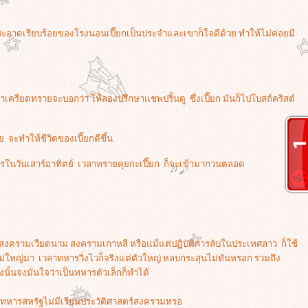
วามสะอาดเรียบร้อยของโรงนอนเปี๊ยกเป็นประจำและเขาก็ใจดีด้วย ทำให้ไม่ค่อยมี
้าเครียดทรายจะบอกว่า ให้ลองปรึกษาแชพปริ้นดู ซึ่งเปี๊ยก มันก็ไปโบสถ์คริสต์
จะทำให้ชีวิตของเปี๊ยกดีขึ้น
ทหารในวันเสาร์อาทิตย์ เวลาทรายคุยกะเปี๊ยก ก็จะเข้ามากวนตลอด
งครามเวียดนาม สงครามเกาหลี หรือแม้แต่ปฏิบัติการลับในประเทศลาว ก็ใช้
่ใหญ่มา เวลาทหารวิ่งไวก็จริงแต่ตัวใหญ่ หลบกระสุนไม่ทันหรอก รวมถึง
ั้นจงมั่นใจว่าเป็นทหารตัวเล็กก็ทำได้
นทหารสหรัฐไม่มีเรียนประวัติศาสตร์สงครามหรอ