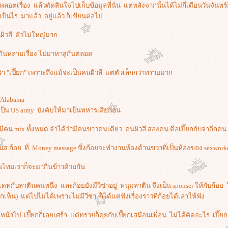
ตเรื่อง แล้วตัดสินใจไปเก็บข้อมูลที่นั่น แต่หลังจากนั้นได้ไม่กี่เดือนวันจันทร
ป็นไร มาแล้ว อยู่แล้ว ก็เขียนต่อไป
ิวสี ตัวไม่ใหญ่มาก
ุยกันหลายเรื่อง ไปมาหาสู่กันตลอด
า "เปี๊ยก" เพราะถึงแม้จะเป็นคนผิวสี แต่ตัวเล็กกว่าทรายมาก
ฐ Alabama
ี่เป็น US army บังคับให้มาเป็นทหารเสียก่อน
 มีคน mix ทั้งหมด จำได้ว่ามีคนขาวคนเดียว คนผิวสี สองคน คือเปี๊ยกกับจ่าอีก
.ก้อย ที่ Money massage ซึ่งก้อยจะทำงานห้องด้านขวาที่เป็นห้องของ sexwork
ไทยเราก็จะมากินข้าวด้วยกัน
ดทกับลาตินคนหนึ่ง และก้อยยังมีวีซ่าอยู่ หนุ่มลาติน จึงเป็น sponser ให้กับก้
็น) แต่ไปไม่ได้เพราะไม่มีวีซ่า ก็ได้แต่ฟังเรื่องราวที่ก้อยได้เล่าให้ฟัง
ัดหน้าไป เปี๊ยกก็เลยเศร้า แต่ทรายก็คุยกับเปี๊ยกเสมือนเพื่อน ไม่ได้คิดอะไร เป