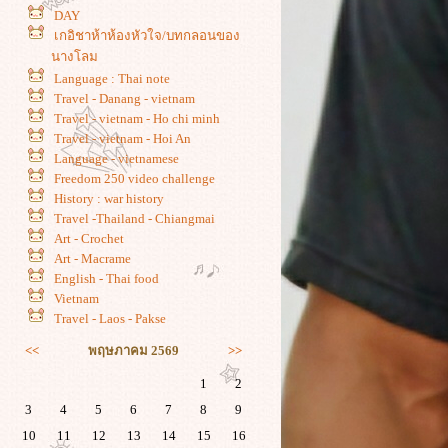
DAY
เกอิชาห้าห้องหัวใจ/บทกลอนของ
นางโลม
Language : Thai note
Travel - Danang - vietnam
Travel - vietnam - Ho chi minh
Travel - vietnam - Hoi An
Language - vietnamese
Freedom 250 video challenge
History : war history
Travel -Thailand - Chiangmai
Art - Crochet
Art - Macrame
English - Thai food
Vietnam
Travel - Laos - Pakse
<<
พฤษภาคม 2569
>>
1
2
3
4
5
6
7
8
9
10
11
12
13
14
15
16