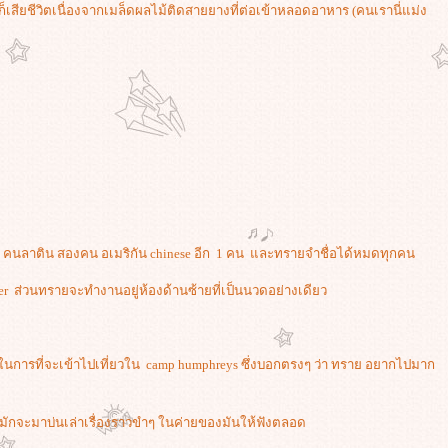
์ก็เสียชีวิตเนื่องจากเมล็ดผลไม้ติดสายยางที่ต่อเข้าหลอดอาหาร (คนเรานี่แม่ง
คน คนลาติน สองคน อเมริกัน chinese อีก 1 คน และทรายจำชื่อได้หมดทุกคน
er ส่วนทรายจะทำงานอยู่ห้องด้านซ้ายที่เป็นนวดอย่างเดียว
อย ในการที่จะเข้าไปเที่ยวใน camp humphreys ซึ่งบอกตรงๆ ว่า ทราย อยากไปมาก
ี๊ยกมักจะมาบ่นเล่าเรื่องราวขำๆ ในค่ายของมันให้ฟังตลอด