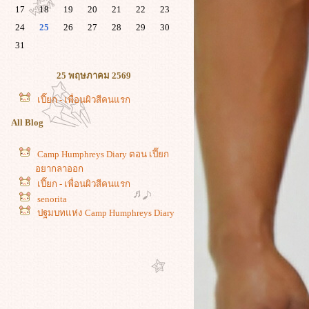
17
18
19
20
21
22
23
24
25
26
27
28
29
30
31
25 พฤษภาคม 2569
เปี๊ยก - เพื่อนผิวสีคนแรก
All Blog
Camp Humphreys Diary ตอน เปี๊ยก
อยากลาออก
เปี๊ยก - เพื่อนผิวสีคนแรก
senorita
ปฐมบทแห่ง Camp Humphreys Diary