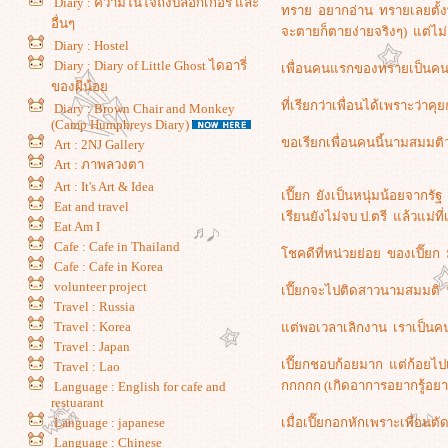
Diary : ความในใจถึงบลอกเกอร์ และ
ทราย อยากอ่าน ทรายเลยตั้งพลอ
อื่นๆ
จะตายก็ตายง่ายจริงๆ) แต่ไม่เ
Diary : Hostel
Diary : Diary of Little Ghost ไดอารี่
เพื่อนคนแรกของทรายเป็นคนผ
ของผีน้อ
ที่เรียกว่าเพื่อนได้เพราะว่าค
Diary : Brown Chair and Monkey
(Camp Humphreys Diary)
ขอเรียกเพื่อนคนนี้นามสมมติว่
Art : 2NJ Gallery
Art : ภาพลวงตา
Art : It's Art & Idea
เปี๊ยก ยังเป็นหนุ่มน้อยจากรั
Eat and travel
เรียนยังไม่จบ ป.ตรี แล้วแม่ท
Eat Am I
Cafe : Cafe in Thailand
ชคดีที่หน่วยย่อย ของเปี๊ยก
Cafe : Cafe in Korea
volunteer project
เปี๊ยกจะไปติดสาวนามสมมติ นส
Travel : Russia
Travel : Korea
ต่พอเวลาเลิกงาน เราเป็นคน
Travel : Japan
เปี๊ยกชอบก้อยมาก แต่ก้อยไปเ
Travel : Lao
กกกกก (เกิดอาการอยากรู้อยากเห
Language : English for cafe and
restuarant
เมื่อเปี๊ยกอกหักเพราะเพื่อนต
Language : japanese
Language : Chinese