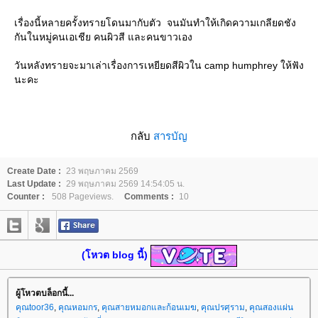
เรื่องนี้หลายครั้งทรายโดนมากับตัว จนมันทำให้เกิดความเกลียดชัง
กันในหมู่คนเอเชีย คนผิวสี และคนขาวเอง
วันหลังทรายจะมาเล่าเรื่องการเหยียดสีผิวใน camp humphrey ให้ฟัง
นะคะ
กลับ
สารบัญ
Create Date :
23 พฤษภาคม 2569
Last Update :
29 พฤษภาคม 2569 14:54:05 น.
Counter :
508 Pageviews.
Comments :
10
(โหวต blog นี้)
ผู้โหวตบล็อกนี้...
คุณtoor36
,
คุณหอมกร
,
คุณสายหมอกและก้อนเมฆ
,
คุณปรศุราม
,
คุณสองแผ่น