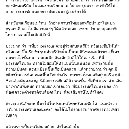
ทำให้เศร้าใจ และเข้าใจในสงครามเวียดนามว่า การเหยียดสีผิวใน
กองทัพอเมริกัน ในสงครามเวียดนาม ก็น่าจะรุนแรง จนทำให้ไม่
สามารถเอาชัยชนะอย่างชัดเจนมาสู่อเมริกาได้
สำหรับพลเรือนอเมริกัน ถ้าอ่านภาษาไทยออกหรือนำเอาไปแปล
กรุณาเลิกเอาไปตีความแย่ๆ ได้แล้วนะคะ เพราะว่าเวลาคุณมาที่
ไทย บางคนก็ไม่เลิกนิสัยนี้
ประมาณว่า "เที่ยว join tour จะอยู่ร่วมกับคนสีผิว หรือเอเชียไม่ได้"
หรือเวลาขึ้นเรือ ferry แล้วบริษัทนั้นเป็นนอมินีของคนผิวขาว ก็เอา
คนขาวไว้ชั้นบน คนเอเชีย อินเดีย ผิวสีไว้ใต้ท้องเรือ ที่นี่
ประเทศไทยค่ะ ทรายไม่ยอมให้ทำแบบนั้นแน่นอน เพราะวันนั้น
ทรายเป็นคน ลงทะเบียนขึ้นเรือเป็นคแรก แล้วทรายถามว่า คุณมี
กติกาในการจัดบุคคลขึ้นเรืออย่างไร คนขาวทั้งหมดที่อยู่บนเรือ หน้า
ซีดแล้วเดินลงมาดู นี่คือการเหยียดสีผิว ชนชั้น ทั้งที่พวกเราจ่ายเงิน
มาเท่ากันทั้งหมด ทรายบอกเขาเลยว่า ที่นี่ประเทศไทยนะน้อง ถ้า
น้องเคารพต่างชาติจนลืมคนไทย พี่จะเสียภาษีไปทำไมคะ
ถ้าจะเอานิสัยแบบนี้มาใช้ในประเทศไทยหรือเอเชียใต้ แนะนำว่า
"เที่ยวประเทศตนเองนะคะ" จะได้ไม่ไปรกบรรยากาศการท่องเที่ยว
เปล่าๆ
ล้วทรายเป็นคนไม่ยอมด้วย คำไหนคำนั้น