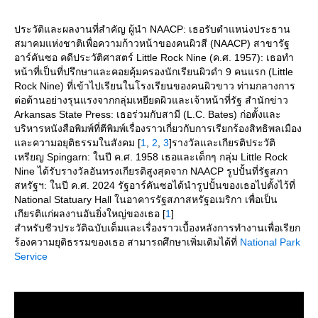
ประวัติและผลงานที่สำคัญ ผู้นำ NAACP: เธอรับตำแหน่งประธาน
สมาคมแห่งชาติเพื่อความก้าวหน้าของคนผิวสี (NAACP) สาขารัฐ
อาร์คันซอ คดีประวัติศาสตร์ Little Rock Nine (ค.ศ. 1957): เธอทำ
หน้าที่เป็นที่ปรึกษาและคอยคุ้มครองนักเรียนผิวดำ 9 คนแรก (Little
Rock Nine) ที่เข้าไปเรียนในโรงเรียนของคนผิวขาว ท่ามกลางการ
ต่อต้านอย่างรุนแรงจากกลุ่มเหยียดผิวและเจ้าหน้าที่รัฐ สำนักข่าว
Arkansas State Press: เธอร่วมกับสามี (L.C. Bates) ก่อตั้งและ
บริหารหนังสือพิมพ์ที่ตีพิมพ์เรื่องราวเกี่ยวกับการเรียกร้องสิทธิพลเมือง
ละความอยุติธรรมในสังคม [
1
,
2
,
3
]รางวัลและเกียรติประวัติ
เหรียญ Spingarn: ในปี ค.ศ. 1958 เธอและเด็กๆ กลุ่ม Little Rock
Nine ได้รับรางวัลอันทรงเกียรติสูงสุดจาก NAACP รูปปั้นที่รัฐสภา
สหรัฐฯ: ในปี ค.ศ. 2024 รัฐอาร์คันซอได้นำรูปปั้นของเธอไปตั้งไว้ที่
National Statuary Hall ในอาคารรัฐสภาสหรัฐอเมริกา เพื่อเป็น
เกียรติแก่ผลงานอันยิ่งใหญ่ของเธอ [
1
]
สำหรับชีวประวัติฉบับเต็มและเรื่องราวเบื้องหลังการทำงานเพื่อเรียก
ร้องความยุติธรรมของเธอ สามารถศึกษาเพิ่มเติมได้ที่
National Park
Service