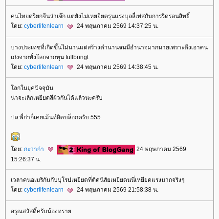
คนไทยดรียกจีนว่าเจ๊ก แต่ยังไม่เหยยียดรุนแรงบุลลี่เท่สกับการริดรอนสิทธิ์
ดย:
cyberlifenlearn
24 พฤษภาคม 2569 14:37:25 น.
บางประเทซที่เกิดขึ้นไม่นานแต่สร้างตำนานจนมีอำนาจมากมายเพราะดึงเอาคน
เก่งจากทั่งโลกจากทุน fullbringt
ดย:
cyberlifenlearn
24 พฤษภาคม 2569 14:38:45 น.
ลกในยุคปัจจุบัน
น่าจะเลิกเหยียดสีผิวกันได้แล้วนะครับ
ปล.พี่ก๋าก็เคยเม้นท์ผิดบล็อกครับ 555
ดย:
กะว่าก๋า
24 พฤษภาคม 2569
15:26:37 น.
เวลาคนอเมริกันกับบุโรปเหยียดที่ติดนิสัยเหยียดนนี่เหยียดแรงมากจริงๆ
ดย:
cyberlifenlearn
24 พฤษภาคม 2569 21:58:38 น.
อรุณสวัสดิ์ครับน้องทรา