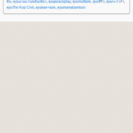
ดิน
,
คุณนายแว่นขยันเที่ยว
,
คุณpeaceplay
,
คุณmultiple
,
คุณชีริว
,
คุณกะว่าก๋า
,
คุณThe Kop Civil
,
คุณkae+aoe
,
คุณmariabamboo