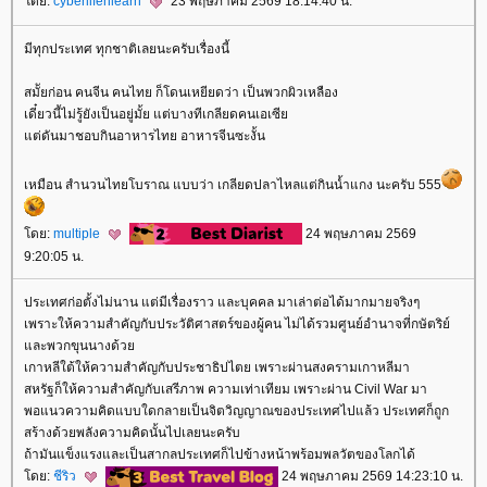
ดย:
cyberlifenlearn
23 พฤษภาคม 2569 18:14:40 น.
มีทุกประเทศ ทุกชาติเลยนะครับเรื่องนี้
สมััยก่อน คนจีน คนไทย ก็โดนเหยียดว่า เป็นพวกผิวเหลือง
เดี๋ยวนี้ไม่รู้ยังเป็นอยู่มั้ย แต่บางทีเกลียดคนเอเซี
ต่ดันมาชอบกินอาหารไทย อาหารจีนซะงั้น
เหมือน สำนวนไทยโบราณ แบบว่า เกลียดปลาไหลแต่กินน้ำแกง นะครับ 555
ดย:
multiple
24 พฤษภาคม 2569
9:20:05 น.
ประเทศก่อตั้งไม่นาน แต่มีเรื่องราว และบุคคล มาเล่าต่อได้มากมายจริงๆ
เพราะให้ความสำคัญกับประวัติศาสตร์ของผู้คน ไม่ได้รวมศูนย์อำนาจที่กษัตริย์
ละพวกขุนนางด้ว
เกาหลีใต้ให้ความสำคัญกับประชาธิปไตย เพราะผ่านสงครามเกาหลีมา
สหรัฐก็ให้ความสำคัญกับเสรีภาพ ความเท่าเทียม เพราะผ่าน Civil War มา
พอแนวความคิดแบบใดกลายเป็นจิตวิญญาณของประเทศไปแล้ว ประเทศก็ถูก
สร้างด้วยพลังความคิดนั้นไปเลยนะครับ
ถ้ามันแข็งแรงและเป็นสากลประเทศก็ไปข้างหน้าพร้อมพลวัตของโลกได้
ดย:
ชีริว
24 พฤษภาคม 2569 14:23:10 น.