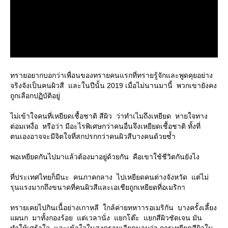
ทรายอยากบอกว่าเพื่อนของทรายคนแรกที่ทรายรู้จักและพูดคุยอย่าง
จริงจังเป็นคนผิวสี และในปีนั้น 2019 เมื่อไม่นานมานี้ พวกเขายังคง
ถูกเลือกปฏิบัติอยู่
ไม่เข้าใจคนที่เหยียดเชื้อชาติ สีผิว ว่าทำเไมถึงเหยียด หายใจทาง
ต่อมเหงื่อ หรือว่า มีอะไรพิเศษกว่าคนอื่นจึงเหยียดเชื้อชาติ ทั้งที่
ตนเองอาจจะมีจิตใจที่สกปรกกว่าคนผิวสีบางคนด้วยซ้ำ
พอเหยียดกันไปมาแล้วต้องมาอยู่ด้วยกัน คือเขาใช้ชีวิตกันยังไง
ที่ประเทศไทยก็มีนะ คนภาคกลาง ไปเหยียดคนต่างจังหวัด แต่ไม่
รุนแรงมากถึงขนาดที่คนผิวสีและเอเชียถูกเหยียดที่อเมริกา
ทรายเคยไปกินเนื้อย่างเกาหลี ใกล้ค่ายทหาารอเมริกัน บางครั้งเลี้ยง
ผนก มาทั้งกองร้อย แต่เวลานั่ง แยกโต๊ะ แยกสีผิวชัดเจน มัน