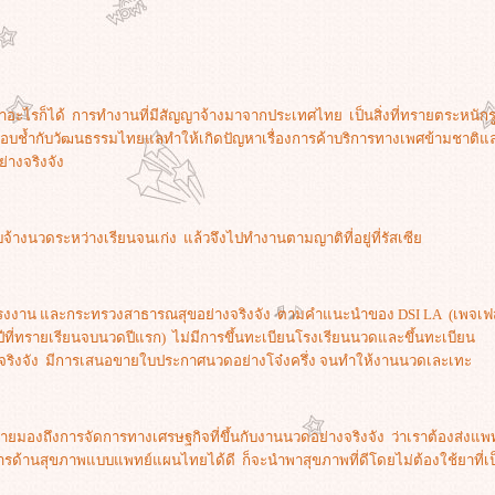
ทำอะไรก็ได้ การทำงานที่มีสัญญาจ้างมาจากประเทศไทย เป็นสิ่งที่ทรายตระหนักร
ช้ำกับวัฒนธรรมไทยแลทำให้เกิดปัญหาเรื่องการค้าบริการทางเพศข้ามชาติแ
างจริงจัง
้างนวดระหว่างเรียนจนเก่ง แล้วจึงไปทำงานตามญาติที่อยู่ที่รัสเซี
แรงงาน และกระทรวงสาธารณสุขอย่างจริงจัง ตามคำแนะนำของ DSI LA (เพจเฟ
ีที่ทรายเรียนจบนวดปีแรก) ไม่มีการขึ้นทะเบียนโรงเรียนนวดและขึ้นทะเบียน
งจริงจัง มีการเสนอขายใบประกาศนวดอย่างโจ๋งครึ่ง จนทำให้งานนวดเละเทะ
องถึงการจัดการทางเศรษฐกิจที่ขึ้นกับงานนวดอย่างจริงจัง ว่าเราต้องส่งแพ
ารด้านสุขภาพแบบแพทย์แผนไทยได้ดี ก็จะนำพาสุขภาพที่ดีโดยไม่ต้องใช้ยาที่เป