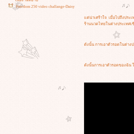
Freedom 250 video challange-Daisy
Bates- Akansas
Freedom 250 video challenge - Cesar
ต่น่าเศร้าใจ เมื่อไปถึงประเ
Chavez (Arizona)
ร้านนวดไทยในต่างประเทศเชิ
Freedom 250 video challenge - Mae
Jemison (Alabama)
พักยกโฆษณา อีกวันเนื่องจากเมื่อ
ดังนั้น การเอาตัวรอดในต่าง
5555 - อเมริกาบอกต่อ USA smarter
life
พักโฆษณา ตอน สหรัฐเครียดเรื่อง
หอยแมลงภู่
ดังนั้นการเอาตัวรอดของฉัน ใ
Freedom 250 video challange -
Barack Obama
Douglas Kelley
Freedom 250 video challenge - ช้าง
มมมอส รัฐอลาสกา
Freedom 250 video challange x ถนน
นี้มีตะพาบ หลักกิโลเมตรที่ 399 -
Crhistina Grimmie
Content (สารบัญ) Freedom 250 video
challange