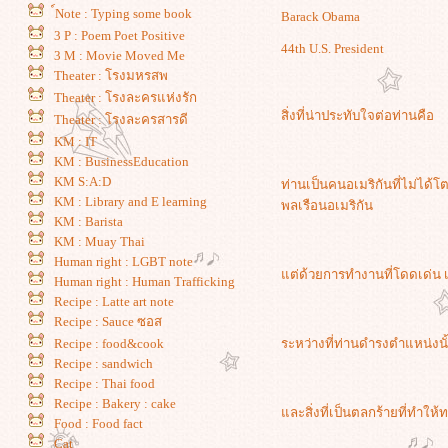
์Note : Typing some book
Barack Obama
3 P : Poem Poet Positive
44th U.S. President
3 M : Movie Moved Me
Theater : โรงมหรสพ
Theater : โรงละครแห่งรัก
สิ่งที่น่าประทับใจต่อท่านคือ
Theater : โรงละครสารดี
KM : IT
KM : BusinessEducation
KM S:A:D
ท่านเป็นคนอเมริกันที่ไม่ได้โ
KM : Library and E learning
พลเรือนอเมริกัน
KM : Barista
KM : Muay Thai
Human right : LGBT note
ต่ด้วยการทำงานที่โดดเด่น 
Human right : Human Trafficking
Recipe : Latte art note
Recipe : Sauce ซอส
ระหว่างที่ท่านดำรงตำแหน่งน
Recipe : food&cook
Recipe : sandwich
Recipe : Thai food
Recipe : Bakery : cake
ละสิ่งที่เป็นตลกร้ายที่ทำใ
Food : Food fact
Cat