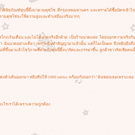
วพิพิธภัณฑ์หุ่นขี้ผึ้งมาดามตุซโซ ที่กรุงเทพมหานคร และทรายได้ซื้อบัตรเข้าไป
์มาดามตุซโซ่จะใช้ความสูงและทำเสมืองจริงมากๆ
ารโกงเงินเดือน และไม่ได้นวดจริงอีกด้วย เป็นร้านนวดแฝง โดยบอกความจริงกับ
า ฉันนวดอย่างเดียว เพราะฉันทำสัญญามาแล้วนั้น แต่ก็ไม่เป็นผล จึงหยิบมือถื
ึ้นมาแล้วโชว์ภาพที่ถ่ายกับหุ่นขี้ผึ้งบารัคและภรรยาขึ้น ลูกค้าชาวรัสเซียคนนั
แต่งตัวเดินออกมา หยิบทิปให้ 1000 rubles พร้อมกับบอกว่า "ฉันชอบเธอเพราะเธอ
ำอะไรเราได้เพราะความถูกต้อง