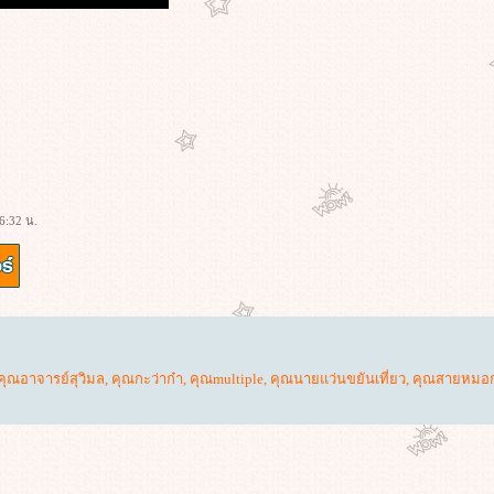
6:32 น.
คุณอาจารย์สุวิมล
,
คุณกะว่าก๋า
,
คุณmultiple
,
คุณนายแว่นขยันเที่ยว
,
คุณสายหมอ