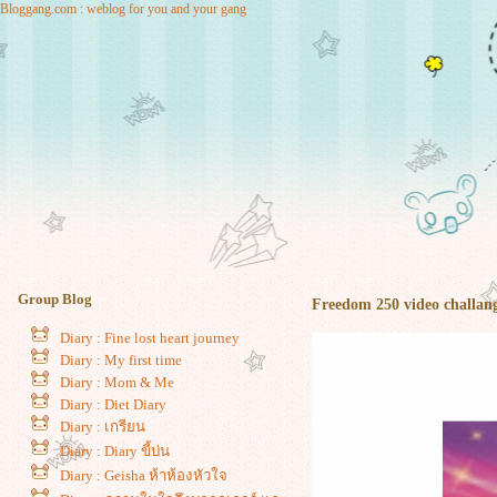
Bloggang.com : weblog for you and your gang
Group Blog
Freedom 250 video challa
Diary : Fine lost heart journey
Diary : My first time
Diary : Mom & Me
Diary : Diet Diary
Diary : เกรียน
Diary : Diary ขี้บ่น
Diary : Geisha ห้าห้องหัวใจ