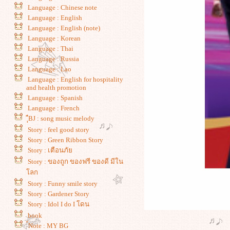
Language : Chinese note
Language : English
Language : English (note)
Language : Korean
Language : Thai
Language : Russia
Language : Lao
Language : English for hospitality
and health promotion
Language : Spanish
Language : French
ฺ์ฺ๋BJ : song music melody
Story : feel good story
Story : Green Ribbon Story
Story : เตือนภั
Story : ของถูก ของฟรี ของดี มีใน
ลก
Story : Funny smile story
Story : Gardener Story
Story : Idol I do I โดน
book
์Note : MY BG