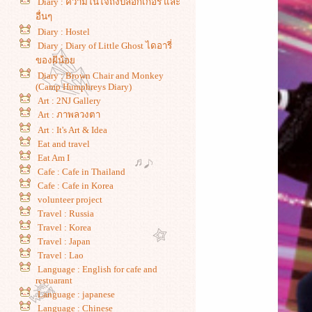
Diary : ความในใจถึงบลอกเกอร์ และ
อื่นๆ
Diary : Hostel
Diary : Diary of Little Ghost ไดอารี่
ของผีน้อ
Diary : Brown Chair and Monkey
(Camp Humphreys Diary)
Art : 2NJ Gallery
Art : ภาพลวงตา
Art : It's Art & Idea
Eat and travel
Eat Am I
Cafe : Cafe in Thailand
Cafe : Cafe in Korea
volunteer project
Travel : Russia
Travel : Korea
Travel : Japan
Travel : Lao
Language : English for cafe and
restuarant
Language : japanese
Language : Chinese