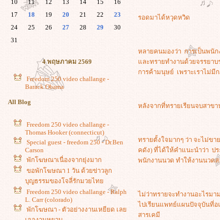
10
11
12
13
14
15
16
17
18
19
20
21
22
23
รอดมาได้หวุดหวิด
24
25
26
27
28
29
30
31
หลายคนมองว่า การเป็นพนักงา
4 พฤษภาคม 2569
ละทรายทำงานด้วยจรรยาบรรณ
การค้ามนุษย์ เพราะเราไม่
Freedom 250 video challange -
Barack Obama
All Blog
หลังจากที่ทรายเรียนจบสาขาน
Freedom 250 video challange -
Thomas Hooker (connecticut)
ทรายตั้งใจมากๆ ว่า จะไม่
Special guest - freedom 250 - Dr.Ben
Carson
คดัง) ที่ได้ให้คำแนะนำว่า 
พักโฆษณาเนื่องจากยุ่งมาก
พนักงานนวด ทำให้งานนวดสะเ
ขอพักโฆษณา 1 วัน ด้วยข่าวลูก
บุญธรรมของโจลี่รักมวยไท
Freedom 250 video challange - Ralph
ไม่ว่าทรายจะทำงานอะไรมามาก
L. Carr (colorado)
ไปเรียนแพทย์แผนปัจจุบันที่
พักโฆษณา - ตัวอย่างงานเหยียด เล
สารเคมี
เจองานหยาบ