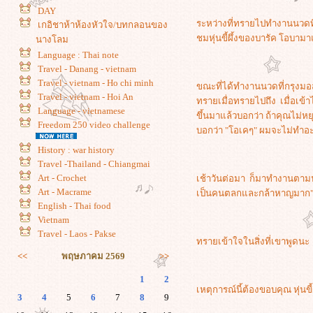
DAY
ระหว่างที่ทรายไปทำงานนวดที่
เกอิชาห้าห้องหัวใจ/บทกลอนของ
ชมหุ่นขี้ผึ้งของบารัค โอบา
นางโลม
Language : Thai note
Travel - Danang - vietnam
Travel - vietnam - Ho chi minh
ขณะที่ได้ทำงานนวดที่กรุงมอ
Travel - vietnam - Hoi An
ทรายเมื่อทรายไปถึง เมื่อเข
Language - vietnamese
ขึ้นมาแล้วบอกว่า ถ้าคุณไม่หย
Freedom 250 video challenge
บอกว่า "โอเคๆ" ผมจะไม่ทำอะ
History : war history
Travel -Thailand - Chiangmai
Art - Crochet
เช้าวันต่อมา ก็มาทำงานตามปก
Art - Macrame
เป็นคนตลกและกล้าหาญมาก
English - Thai food
Vietnam
Travel - Laos - Pakse
ทรายเข้าใจในสิ่งที่เขาพูดน
<<
พฤษภาคม 2569
>>
1
2
เหตุการณ์นี้ต้องขอบคุณ หุ่น
3
4
5
6
7
8
9