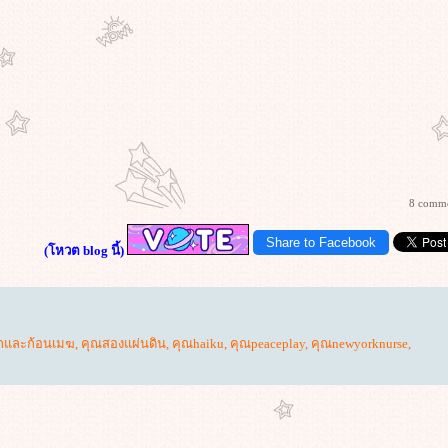
8 comm
Share to Facebook
(โหวต blog นี้)
กและก้อนเมฆ
,
คุณสองแผ่นดิน
,
คุณhaiku
,
คุณpeaceplay
,
คุณnewyorknurse
,