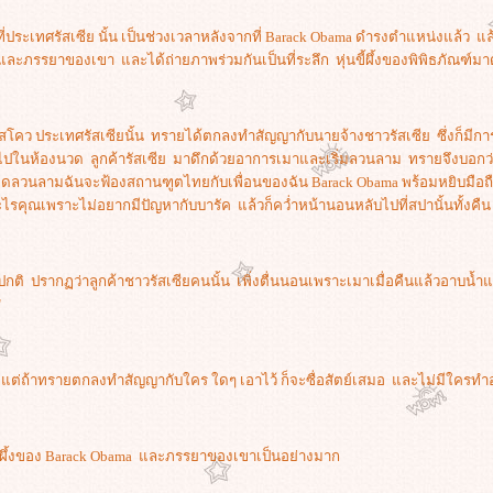
ประเทศรัสเซีย นั้น เป็นช่วงเวลาหลังจากที่ Barack Obama ดำรงตำแหน่งแล้ว แล้
มาและภรรยาของเขา และได้ถ่ายภาพร่วมกันเป็นที่ระลึก หุ่นขี้ผึ้งของพิพิธภัณฑ
สโคว ประเทศรัสเซียนั้น ทรายได้ตกลงทำสัญญากับนายจ้างชาวรัสเซีย ซึ่งก็มีก
้าไปในห้องนวด ลูกค้ารัสเซีย มาดึกด้วยอาการเมาและเริ่มลวนลาม ทรายจึงบอกว่
ุดลวนลามฉันจะฟ้องสถานฑูตไทยกับเพื่อนของฉัน Barack Obama พร้อมหยิบมือถือที่ข
ไรคุณเพราะไม่อยากมีปัญหากับบารัค แล้วก็คว่ำหน้านอนหลับไปที่สปานั้นทั้งคืน
ติ ปรากฏว่าลูกค้าชาวรัสเซียคนนั้น เพิ่งตื่นนอนเพราะเมาเมื่อคืนแล้วอาบน้ำ
"
ะ แต่ถ้าทรายตกลงทำสัญญากับใคร ใดๆ เอาไว้ ก็จะซื่อสัตย์เสมอ และไม่มีใครท
ขี้ผึ้งของ Barack Obama และภรรยาของเขาเป็นอย่างมาก