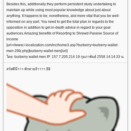
Besides this, additionally they perform persistent study undertaking to
maintain up while using most popular knowledge about just about
anything. It happens to be, nonetheless, alot more vital that you be well-
informed on any part. You need to get the total plan in regards to the
opposition in addition to get in-depth advice in regard to your goal
audiences.Amazing benefits of Resorting to Shrewd Passive Source of
income
[url=//www.i-localization.com/inc/home3.asp?burberry=burberry-wallet-
men-29fz.php]burberry wallet men[/url]
ดย: burberry wallet men IP: 157.7.205.214 19 กุมภาพันธ์ 2558 14:14:33 น.
สวัสดีน๊าาา ทักทายจ้าาาา อิอิ