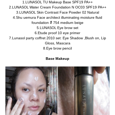
1.LUNASOL TU Makeup Base SPF19 PA++
2.LUNASOL Water Cream Foundation N OC03 SPF19 PA++
3.LUNASOL Skin Contrast Face Powder 02 Natural
4.Shu uemura Face architect illuminating moisture fluid
foundation สี 754 medium beige
5.LUNASOL Eye brow set
6.Etude proof 10 eye primer
7.Lunasol party coffret 2010 set: Eye Shadow ,Blush on, Lip
Gloss, Mascara
8.Eye brow pencil
Base Makeup