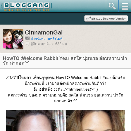
CinnamonGal
ฝากข้อความหลังไมค์
ผู้ติดตามบล็อก : 632 คน
HowTO :Welcome Rabbit Year สดใส นุ่มนวล อ่อนหวาน น่า
รัก น่ากอด^^
สวัสดีปีใหม่ค่า เพื่อนๆทุกคน HowTO Welcome Rabbit Year ต้อนรับ
ปีกระต่ายนี้ เรามาแต่งหน้าลุคกระต่ายกันดีกว่า
อ้ะ อย่าเพิ่ง งงค่ะ..>”htmlentities('< ')
ลุคกระต่าย ของมด ความหมายคือ สดใส นุ่มนวล อ่อนหวาน น่ารัก
น่ากอด จ้า ^^