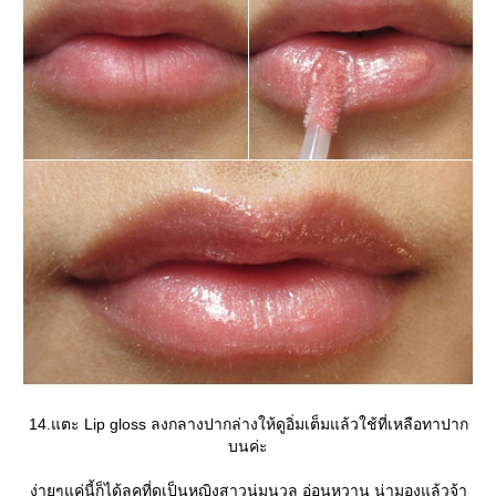
14.แตะ Lip gloss ลงกลางปากล่างให้ดูอิ่มเต็มแล้วใช้ที่เหลือทาปาก
บนค่ะ
ง่ายๆแค่นี้ก็ได้ลุคที่ดูเป็นหญิงสาวนุ่มนวล อ่อนหวาน น่ามองแล้วจ้า