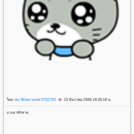
rassapoom
rassapoom clinic
รัสมิ์ภูมิ
รัสมิ์ภูมิ คลินิก
ตาสองชั้น
ทำตาสองชั้น
ศัลยกรรมตาสองชั้น
ฟิลเลอร์สะโพก
ฟิลเลอร์เสริมสะโพก
ฉีดฟิลเลอร์สะโพก
ฉีดฟิลเลอร์เสริมสะโพก
Morpheus
Morpheus Pro
กกระชับผิว
ฟิลเลอร์คาง
ปรแกรมฟิลเลอร์คาง
Exosome
Exosome Plus
Exosome Plus+
กระชับช่องคลอด
ช่องคลอด
Vaginal
Vaginal Reju
Skin Quality
ฉีดฟิลเลอร์ใต้ตา
ฟิลเลอร์ใต้ตา
Ultracol
ไหมน้ำ
Allergan
บ Allergan
ฉีดโบ Allergan
Super Skin Laser
ฝ้า กระ
ฝ้า กระ จุดด่างดำ
Picocare 450 Laser
ร้อ
ไหม
ร้อยไหมคืออะไร
Lenisna
JUVELOOK
สารเติมเต็ม
REVIVE
BELOTERO REVIVE
Rejuran
Gouri
คอลลาเจน
กระตุ้นคอลลาเจน
Juvederm
Juvederm Volite
New Juvederm Volite
Radiesse
Radiesse Filler
Sculptra
คอลลาเจน
เสริมจมูก
ศัลยกรรม
เสริมจมูก
ปลูกผม FUE
ฟิลเลอร์
Filler
ฉีดฟิลเลอร์
Thermage
Thermage FLX
กกระชับ
กกระชับผิว
Ulthera
EMFACE
กกระชับ
กกระชับกล้ามเนื้อ
ฉีดแฟต
สลายไขมัน
ฉีดแฟตสลายไขมัน
CoolSculpting Elite
CoolSculpting
สลายไขมันด้วยความเย็น
สลา
ไขมัน
BodyTite
ดูดไขมัน
Emsculpt
สร้างกล้ามเนื้อ
ลดไขมัน
สอนฉีดโปรแกรมฟิลเลอร์
สอนฉีดฟิลเลอร์
ฉีดฟิลเลอร์
ห้ใจ
สุขภาพ
ดย:
สมาชิกหมายเลข 5702793
15 ธันวาคม 2566 16:35:18 น.
วะมาทักทา
P-SHOT
สมรรถภาพทางเพศ
ฉีดฟิลเลอร์น้องชา
ฟิลเลอร์น้องชา
Ultherapy Prime
Profhilo
ฉีดฟิลเลอร์น้องสาว
ฟิลเลอร์น้องสาว
เลเซอร์ขนน้องสาว
เลเซอร์ขนหน้า
ฉีดฟิลเลอร์คาง
ฟิลเลอร์คาง
ฉีดฟิลเลอร์ขมับ
ฟิลเลอร์ขมับ
เลเซอร์บิกินี่
Thermage FLX BLUE Tip
Thermage FLX
Ultraformer III
Ultraforme
Ultraformer MPT
Ultraformer
ฉีดโบลดกราม
บลดกราม
Radiesse
ร้อยไหม
เลเซอร์ขนบราซิลเลี่ยน
บราซิลเลี่ยน
เลเซอร์ขนขา
เลเซอร์ขน
ฟิลเลอร์หน้าผาก
O-Shot
Aviclear
Aviclear Laser
IV DRIP
ดริปวิตามิน
ฉีดโบรักแร้
บรักแร้
ปลูกผม
LLLT
ปลูกผมด้วยแสงเลเซอร์
ปลูกผม
ผมบาง
ปลูกผมเทคนิคแขนกล
รักษาผมร่วง
ผมร่วง
Hair Restart
ผมร่วง
ผมบาง
ปลูกผม
ปลูกผมถาวร
ปลูกผม