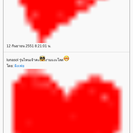
12 กันยายน 2551 8:21:01 น.
lunasol รุ่นไหนเจ้าคะ
งามแงะโลด
ดย:
ผิงเฟ