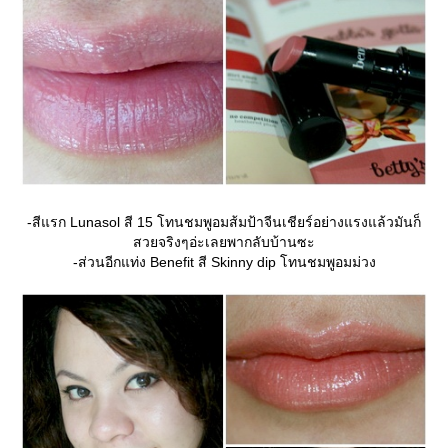
-สีแรก Lunasol สี 15 โทนชมพูอมส้มป้าจีนเชียร์อย่างแรงแล้วมันก็
สวยจริงๆอ่ะเลยพากลับบ้านซะ
-ส่วนอีกแท่ง Benefit สี Skinny dip โทนชมพูอมม่วง