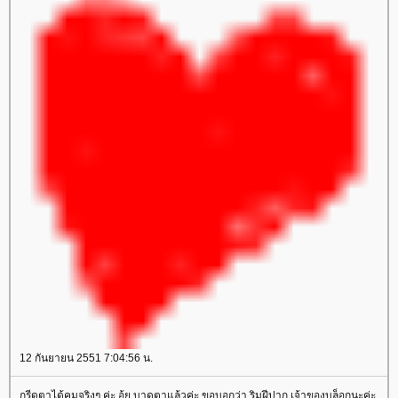
12 กันยายน 2551 7:04:56 น.
กรีดตาได้คมจริงๆ ค่ะ อุ้ย บาดตาแล้วค่ะ ขอบอกว่า ริมฝีปาก เจ้าของบล็อกนะค่ะ