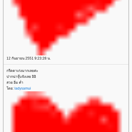
12 กันยายน 2551 9:23:28 น.
กรีดตาเก่งมากเลยค่ะ
ปากน่าจุ๊บจังเลย อิอิ
สวย อิ่ม ค่ำ
ดย:
ladysamui