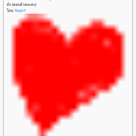
มั่ง (ตอบด้วยนะคะ)
ดย:
NuynY