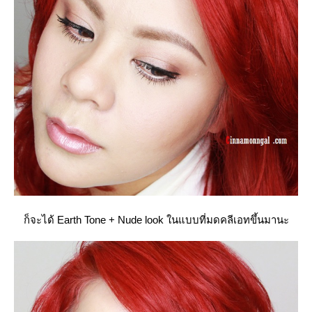
ก็จะได้ Earth Tone + Nude look ในแบบที่มดคลีเอทขึ้นมานะ