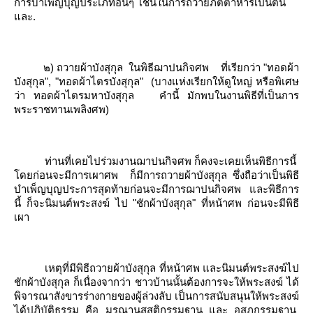
การบำเพ็ญบุญประเภทอื่นๆ เช่นในการถวายภัตตาหารเป็นต้น
ละ.
๒) ถวายผ้าบังสุกุล
นพิธีฌาปนกิจศพ
ที่เรียกว่า "ทอดผ้า
บังสุกุล", "ทอดผ้าไตรบังสุกุล"
(บางแห่งเรียกให้ดูใหญ่ หรือพิเศษ
ว่า ทอดผ้าไตรมหาบังสุกุล
คำนี้ มักพบในงานพิธีที่เป็นการ
พระราชทานเพลิงศพ)
ท่านที่เคยไปร่วมงานฌาปนกิจศพ ก็คงจะเคยเห็นพิธีการนี้
ดยก่อนจะมีการเผาศพ
ก็มีการถวายผ้าบังสุกุล ซึ่งถือว่าเป็นพิธี
บำเพ็ญบุญประการสุดท้ายก่อนจะมีการฌาปนกิจศพ
ละพิธีการ
นี้ ก็จะนิมนต์พระสงฆ์ ไป "ชักผ้าบังสุกุล" ที่หน้าศพ ก่อนจะมีพิธี
เผา
เหตุที่มีพิธีถวายผ้าบังสุกุล ที่หน้าศพ และนิมนต์พระสงฆ์ไป
ชักผ้าบังสุกุล ก็เนื่องจากว่า ชาวบ้านนั้นต้องการจะให้พระสงฆ์ ได้
พิจารณาสังขารร่างกายของผู้ล่วงลับ เป็นการสนับสนุนให้พระสงฆ์
ได้ปฏิบัติธรรม คือ มรณานุสสติกรรมฐาน และ อสุภกรรมฐาน