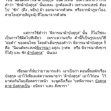
คำว่า "ชักผ้าบังสุกุล" นั้นแหละ ถูกต้องแล้ว เพราะพระสงฆ์ ต้อง
ไป
"ชัก"
(ดึง , หยิบ) ผ้า ออกมาจากตัวศพ
หรือจากผ้าภูษาโยง,
สายโยง(สายสิญจน์) ที่โยงมาจากตัวศพ
ต่การใช้คำว่า "พิจารณาผ้าบังสุกุล" นั้น
ก็ไม่ใช่จะ
เป็นการใช้ผิดไปทีเดียว
เพราะความจริง คำนี้ก็เป็นรูปแบบวิธี
"ย่อคำ" ของคนไทย โดยคำเต็มๆของคำว่า พิจารณาผ้าบังสุกุล ก็
คือ
"นิมนต์พระสงฆ์
พิจารณา
อสุภะ (
=
ศพ
หรือ พิจารณาสังขาร
ก็ได้) และ ชัก
ผ้าบังสุกุล
"
นั่นเอง
เขียนมาก็นับว่ายาวมากแล้ว
เอาเป็นว่า ตอนนี้ขอพักเรื่อง
บังสุกุล เอาไว้เพียงแค่ความหมายว่า "ผ้าบังสุกุล" เอาไว้ก่อน
ไว้
มาต่อกันในบล๊อคคราวหน้า
จะพูดถึงเรื่อง "บทพิจารณา
บังสุกุล
ตาย บังสุกุลเป็น
-
อนิจจา วะตะ สังขารา "