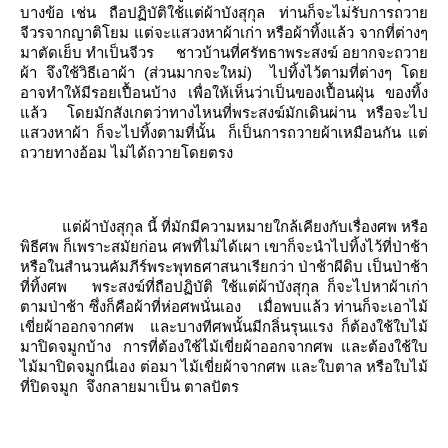
บางข้อ เช่น
ถือปฏิบัติใช้แต่ผ้าบังสุกุล
ท่านก็จะไม่รับการถวา
จีวรจากญาติโยม แต่จะแสวงหาผ้าเก่า หรือผ้าทิ้งแล้ว จากที่ต่างๆ
มาตัดเย็บ ทำเป็นจีวร
ชาวบ้านที่ศรัทธาพระสงฆ์ อยากจะถวา
ผ้า จึงใช้วิธีเอาผ้า (ส่วนมากจะใหม่)
ไปทิ้งไว้ตามที่ต่างๆ โด
อาจทำให้มีรอยเปื้อนบ้าง เพื่อให้เห็นว่าเป็นของเปื้อนฝุ่น ของทิ้ง
ล้ว
ดยมักสังเกตว่าทางไหนที่พระสงฆ์มักเดินผ่าน หรือจะไป
สวงหาผ้า ก็จะไปทิ้งตามที่นั้น
ก็เป็นการถวายผ้าเหมือนกัน แต่
ถวายทางอ้อม ไม่ได้ถวายโดยตรง
ต่ผ้าบังสุกุล นี้ ที่มักมีความหมายใกล้เคียงกับเรื่องศพ หรือ
พิธีศพ ก็เพราะสมัยก่อน ศพที่ไม่ได้เผา เขาก็จะนำไปทิ้งไว้ที่ป่าช้า
หรือในสำนวนคัมภีร์พระพุทธศาสนาเรียกว่า ป่าช้าผีดิบ เป็นป่าช้า
ที่ทิ้งศพ
พระสงฆ์ที่ถือปฏิบัติ ใช้แต่ผ้าบังสุกุล ก็จะไปหาผ้าเก่า
ตามป่าช้า ซึ่งก็คือผ้าที่ห่อศพนั่นเอง
เมื่อพบแล้ว ท่านก็จะเอาไม้
เขี่ยผ้าออกจากศพ
ละบางทีศพนั้นมีกลิ่นรุนแรง ก็ต้องใช้ใบไม้
มาปิดจมูกบ้าง
การที่ต้องใช้ไม้เขี่ยผ้าออกจากศพ
ละต้องใช้ใบ
ไม้มาปิดจมูกนี่เอง ต่อมา ไม้เขี่ยผ้าจากศพ และใบตาล หรือใบไม้
ที่ปิดจมูก
จึงกลายมาเป็น ตาลปัตร