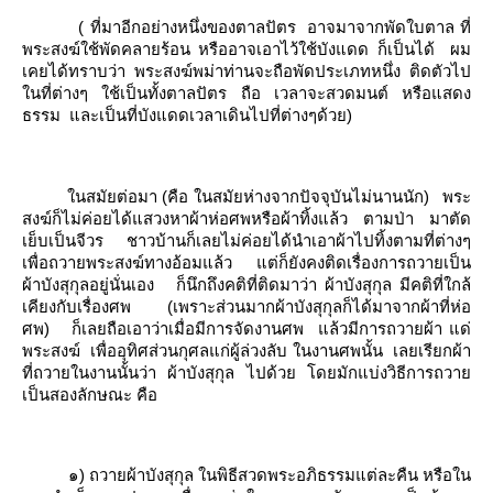
( ที่มาอีกอย่างหนึ่งของตาลปัตร
อาจมาจากพัดใบตาล ที่
พระสงฆ์ใช้พัดคลายร้อน หรืออาจเอาไว้ใช้บังแดด ก็เป็นได้
ผม
เคยได้ทราบว่า พระสงฆ์พม่าท่านจะถือพัดประเภทหนึ่ง ติดตัวไป
นที่ต่างๆ ใช้เป็นทั้งตาลปัตร ถือ เวลาจะสวดมนต์ หรือแสดง
ธรรม
ละเป็นที่บังแดดเวลาเดินไปที่ต่างๆด้วย)
นสมัยต่อมา (คือ ในสมัยห่างจากปัจจุบันไม่นานนัก)
พระ
สงฆ์ก็ไม่ค่อยได้แสวงหาผ้าห่อศพหรือผ้าทิ้งแล้ว ตามป่า มาตัด
เย็บเป็นจีวร
ชาวบ้านก็เลยไม่ค่อยได้นำเอาผ้าไปทิ้งตามที่ต่างๆ
เพื่อถวายพระสงฆ์ทางอ้อมแล้ว
ต่ก็ยังคงติดเรื่องการถวายเป็น
ผ้าบังสุกุลอยู่นั่นเอง
ก็นึกถึงคติที่ติดมาว่า ผ้าบังสุกุล มีคติที่ใกล้
เคียงกับเรื่องศพ (เพราะส่วนมากผ้าบังสุกุลก็ได้มาจากผ้าที่ห่อ
ศพ)
ก็เลยถือเอาว่าเมื่อมีการจัดงานศพ
ล้วมีการถวายผ้า แด่
พระสงฆ์
เพื่ออุทิศส่วนกุศลแก่ผู้ล่วงลับ ในงานศพนั้น
เลยเรียกผ้า
ที่ถวายในงานนั้นว่า ผ้าบังสุกุล ไปด้วย โดยมักแบ่งวิธีการถวา
เป็นสองลักษณะ คือ
๑) ถวายผ้าบังสุกุล ในพิธีสวดพระอภิธรรมแต่ละคืน หรือใน