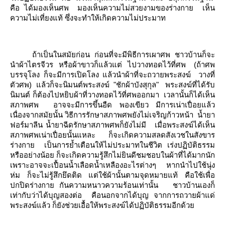
คือ ได้มองเห็นศพ
มองเห็นความไม่สวยงามของร่างกา
เห็น
ความไม่เที่ยงแท้ ซึ่งจะทำให้เกิดความไม่ประมาท
ถ้าเป็นในสมัยก่อน
ก่อนที่จะมีพิธีการเผาศพ
ชาวบ้านก็จะ
นำผ้าไตรจีวร
หรือผ้าขาวก็แล้วแต่
ไปวางทอดไว้ที่ศพ
(ถ้าศพ
บรรจุโลง ก็จะมีการเปิดโลง แล้วนำผ้าที่จะถวายพระสงฆ์
วางที่
ตัวศพ)
ล้วก็จะนิมนต์พระสงฆ์
"ชักผ้าบังสุกุล"
พระสงฆ์ที่ได้รับ
นิมนต์ ก็ต้องไปหยิบผ้าที่วางทอดไว้ที่ศพออกมา
เวลานั้นก็ได้เห็น
สภาพศพ
อาจจะมีการขึ้นอืด พองเขียว มีการเน่าเปื่อยแล้ว
เนื่องจากสมัยนั้น วิธีการรักษาสภาพศพยังไม่เจริญก้าวหน้า
น้ำยา
ฟอร์มาลีน น้ำยาฉีดรักษาสภาพศพก็ยังไม่มี
เมื่อพระสงฆ์ได้เห็น
สภาพศพเน่าเปื่อยนั้นแหละ ก็จะเกิดความสลดสังเวชในสังขาร
ร่างกา
เป็นการย้ำเตือนให้ไม่ประมาทในชีวิต เร่งปฏิบัติธรรม
หรืออย่างน้อย ก็จะเกิดความรู้สึกไม่ยินดีชมชอบในผ้าที่ได้มากนัก
เพราะอาจจะเปื้อนน้ำเลือดน้ำเหลืองอะไรต่างๆ
หากนำไปใช้นุ่ง
ห่ม ก็จะไม่รู้สึกยึดติด แต่ใช้ผ้านั้นตามจุดหมายแท้ คือใช้เพื่อ
ปกปิดร่างกา
กันความหนาวความร้อนเท่านั้น
ชาวบ้านเองก็
เท่ากับว่าได้บุญสองต่อ
คือนอกจากได้บุญ จากการถวายผ้าแด่
พระสงฆ์แล้ว ก็ยังช่วยเอื้อให้พระสงฆ์ได้ปฏิบัติธรรมอีกด้ว