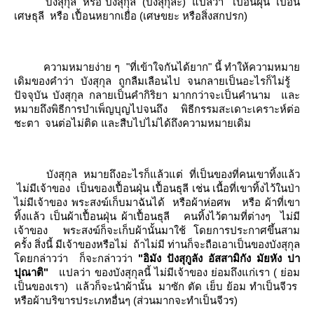
บังสุกุล
หรือ ปังสุกุล
(ปังสุกุละ)
ปลว่า
เปื้อนฝุ่น
เปื้อน
เศษธุลี
หรือ เปื้อนหยากเยื่อ (เศษขยะ หรือสิ่งสกปรก)
ความหมายง่าย ๆ
"ที่เข้าใจกันได้ยาก" นี้ ทำให้ความหมา
เดิมของคำว่า บังสุกุล ถูกลืมเลือนไป จนกลายเป็นอะไรก็ไม่รู้
ปัจจุบัน บังสุกุล กลายเป็นคำกิริยา มากกว่าจะเป็นคำนาม
ละ
หมายถึงพิธีการบำเพ็ญบุญไปจนถึง พิธีกรรมสะเดาะเคราะห์ต่อ
ชะตา
จนต่อไม่ติด และสืบไปไม่ได้ถึงความหมายเดิม
บังสุกุล
หมายถึงอะไรก็แล้วแต่
ที่เป็นของที่คนเขาทิ้งแล้ว
ไม่มีเจ้าของ
เป็นของเปื้อนฝุ่น เปื้อนธุลี เช่น เนื้อที่เขาทิ้งไว้ในป่า
ไม่มีเจ้าของ พระสงฆ์เก็บมาฉันได้
หรือผ้าห่อศพ
หรือ ผ้าที่เขา
ทิ้งแล้ว เป็นผ้าเปื้อนฝุ่น ผ้าเปื้อนธุลี
คนทิ้งไว้ตามที่ต่างๆ
ไม่มี
เจ้าของ
พระสงฆ์ก็จะเก็บผ้านั้นมาใช้ โดยการประกาศขึ้นสาม
ครั้ง สิ่งนี้ มีเจ้าของหรือไม่
ถ้าไม่มี ท่านก็จะถือเอาเป็นของบังสุกุล
ดยกล่าวว่า
ก็จะกล่าวว่า
"อิมัง ปังสุกูลัง อัสสามิกัง มัยหัง ปา
ปุณาติ"
ปลว่า ของบังสุกุลนี้ ไม่มีเจ้าของ ย่อมถึงแก่เรา ( ย่อม
เป็นของเรา)
ล้วก็จะนำผ้านั้น
มาซัก ตัด เย็บ ย้อม ทำเป็นจีวร
หรือผ้าบริขารประเภทอื่นๆ (ส่วนมากจะทำเป็นจีวร)