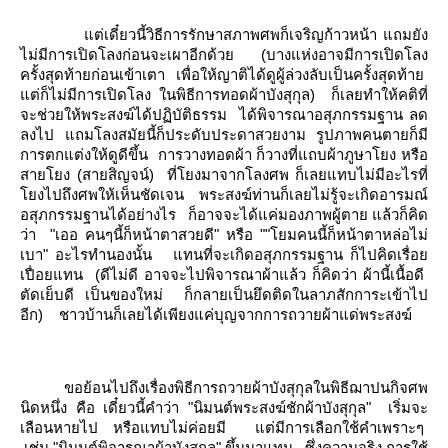
ต่เดี๋ยวนี้วิธีการรักษาสภาพศพก็เจริญก้าวหน้า แถมยัง
ไม่มีการเปิดโลงก่อนจะเผาอีกด้วย (บางแห่งอาจมีการเปิดโลง
ครั้งสุดท้ายก่อนเข้าเตา เพื่อให้ญาติได้ดูผู้ล่วงลับเป็นครั้งสุดท้า
ต่ก็ไม่มีการเปิดโลง ในพิธีการทอดผ้าบังสุกุล)
ก็เลยทำให้คติที่
จะช่วยให้พระสงฆ์ได้ปฏิบัติธรรม
ได้พิจารณาอสุภกรรมฐาน ลด
ลงไป แถมโลงสมัยนี้ก็ประดับประดาสวยงาม รูปภาพคนตายก็มี
การตกแต่งให้ดูดีขึ้น
การวางทอดผ้า ก็วางที่แถบผ้าภูษาโยง หรือ
สายโยง (สายสิญจน์)
ที่โยงมาจากโลงศพ ก็เลยแทบไม่มีอะไรที่
งไปถึงศพให้เห็นชัดเจน
พระสงฆ์ท่านก็เลยไม่รู้จะเกิดอารมณ์
อสุภกรรมฐานได้อย่างไร
ก็อาจจะได้แค่มองภาพผู้ตาย แล้วก็คิด
ว่า
"เออ คนๆนี้ก็หน้าตาสวยดี" หรือ ""โยมคนนี้ก็หน้าตาหล่อไม่
เบา" อะไรทำนองนั้น
ทนที่จะเกิดอสุภกรรมฐาน ก็ไปคิดเรื่อ
เปื่อยแทน
(ดีไม่ดี อาจจะไปพิจารณาผ้าแล้ว ก็คิดว่า ผ้านี้เนื้อดี
ตัดเย็บดี เป็นของใหม่
ก็กลายเป็นยึดติดในลาภสักการะเข้าไป
อีก)
ชาวบ้านก็เลยได้เพียงแค่บุญจากการถวายผ้าแด่พระสงฆ์
ขอย้อนไปถึงเรื่องพิธีการถวายผ้าบังสุกุลในพิธีฌาปนกิจศพ
นิดหนึ่ง คือ เดี๋ยวนี้คำว่า "นิมนต์พระสงฆ์ชักผ้าบังสุกุล"
เริ่มจะ
เลือนหายไป หรือแทบไม่ค่อยมี
ต่มีการเลือกใช้คำเพราะๆ
เช่น "นิมนต์พิจารณาผ้าบังสุกุล" ขึ้นมาแทน
ซึ่งความจริง การใช้