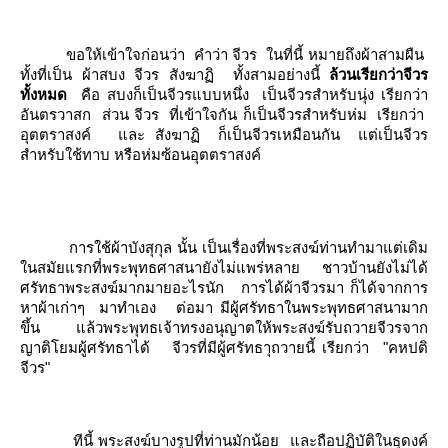
ขอให้เข้าใจก่อนว่า
คำว่า จีวร
นที่นี้ หมายถึงผ้าสามผืน
ทั้งที่เป็น ผ้าสบง จีวร สังฆาฏิ
ทั้งสามอย่างนี้
ล้วนเรียกว่าจีวร
ทั้งหมด
คือ สบงก็เป็นจีวรแบบหนึ่ง
เป็นจีวรสำหรับนุ่ง เรียกว่า
อันตรวาสก
ส่วน จีวร
ที่เข้าใจกัน ก็เป็นจีวรสำหรับห่ม
เรียกว่า
อุตตราสงค์
ละ สังฆาฏิ
ก็เป็นจีวรเหมือนกัน
ต่เป็นจีวร
สำหรับใช้ทาบ หรือห่มซ้อนอุตตราสงค์
การใช้ผ้าบังสุกุล นั้น เป็นเรื่องที่พระสงฆ์ท่านทำมาแต่เดิม
นสมัยแรกที่พระพุทธศาสนายังไม่แพร่หลาย ชาวบ้านยังไม่ได้
ศรัทธาพระสงฆ์มากมายอะไรนัก
การได้ผ้าจีวรมา ก็ได้จากการ
หาผ้าเก่าๆ
มาทำเอง
ต่อมา มีผู้ศรัทธาในพระพุทธศาสนามาก
ขึ้น
ล้วพระพุทธเจ้าทรงอนุญาตให้พระสงฆ์รับถวายจีวรจาก
ญาติโยมผู้ศรัทธาได้
จีวรที่มีผู้ศรัทธาุถวายนี้ เรียกว่า
"คหปติ
จีวร"
ทีนี้ พระสงฆ์บางรูปที่ท่านมักน้อ
ละถือปฏิบัติในธุดงค์