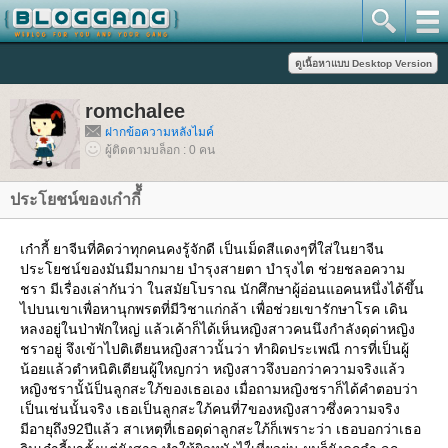
romchalee
ฝากข้อความหลังไมค์
ผู้ติดตามบล็อก : 0 คน
ประโยชน์ของเก๋ากี็้
เก๋ากี้ ยาจีนที่คิดว่าทุกคนคงรู้จักดี เป็นเม็ดสีแดงๆที่ใส่ในยาจีน
ประโยชน์ของมันมีมากมาย บำรุงสายตา บำรุงไต ช่วยชลอความ
ชรา มีเรื่องเล่ากันว่า ในสมัยโบราณ นักศึกษาผู้อ่อนแอคนหนึ่งได้ขึ้น
ไปบนเขาเพื่อหานุกพรตที่มีวิชาแก่กล้า เพื่อช่วยเขารักษาโรค เดิน
หลงอยู่ในป่าพักใหญ่ แล้วเค้าก็ได้เห็นหญิงสาวคนนึงกำลังดุด่าหญิง
ชราอยู่ จึงเข้าไปติเตียนหญิงสาวนั้นว่า ทำผิดประเพณี การที่เป็นผู้
น้อยแล้วตำหนิติเตียนผู้ใหญกว่า หญิงสาวจึงบอกว่าความจริงแล้ว
หญิงชรานั้น้ป็นลูกสะใภ้ของเธอเอง เมื่อถามหญิงชราก็ได้คำตอบว่า
เป็นเช่นนั้นจริง เธอเป็นลูกสะใภ้คนที่7ของหญิงสาวซึ่งความจริง
มีอายุถึง92ปีแล้ว สาเหตุที่เธอดุด่าลูกสะใภ้ก็เพราะว่า เธอบอกว่าเธอ