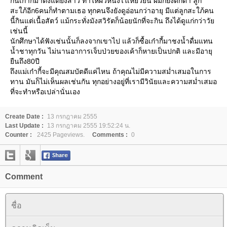
กินเก๋ากี้มาตั้งแต่ยังสาว ทำให้ผิวหนังไใ่เหี่ยวย่น ผมก็ยังดกดำ ลูก
สะใภ้อีก6คนก็ทำตามเธอ ทุกคนจึงยังดูอ่อนกว่าอายุ มีแต่ลูกสะใภ้คน
นี้กินแต่เนื้อสัตว์ แม้กระทั่งมังสวิรัตก็น้อยนักที่จะกิน ถึงได้ดูแก่กว่าวั
เช่นนี้
นักศึกษาได้ฟังเช่นนั้นก็ลงจากเขาไป แล้วก็ซื้อเก๋ากี้มาชงน้ำดื่มแทน
น้ำชาทุกวัน ไม่นานอาการเจ็บป่วยของเค้าก็หายเป็นปกติ และมีอายุ
ืนถึง80ปี
ถึงแม่เก๋ากี้จะมีคุณสมบัตดีแค่ไหน ถ้าคุณไม่มีความสม่ำเสมอในการ
ทาน มันก็ไม่เห็นผลเช่นกัน ทุกอย่างอยู่ที่เรามีวินัยและความสม่ำเสมอ
ที่จะทำหรือเปล่านั่นเอง
Create Date :
13 กรกฎาคม 2555
Last Update :
13 กรกฎาคม 2555 19:52:24 น.
Counter :
2425 Pageviews.
Comments :
0
Comment