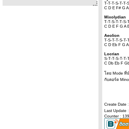
T-T-T-S-T-T-
C D E F# G A
Mixolydian
T-T-S-T-T-S-
C D E F G A 
Aeolion
T-S-T-T-S-T-
C D Eb F G A
Locrian
S-T-T-S-T-T-
C Db Eb F G
ดย Mode ที่นำ
กับคอร์ด Mino
Create Date 
Last Update 
Counter : 13