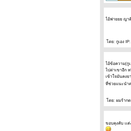
ไอ้ฟายยย ญาติ
ดย: กูเอง IP:
ไอ้ข้อความ(กูเ
ไปด่าเขาอีก ห
เข้าใจมันคงยา
ที่ช่วยแนะนำค
ดย: ผมร้ากดน
ขอบคุงคับ เเต่