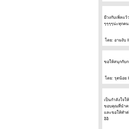
มีวงกับเพิ่ลแว้
ๆๆๆๆน่ะทุกคน
ดย: อามงับ I
ขอให้สนุกกับ
ดย: รุตน้อย I
เป็นกำลังใจให
ขอบคุณที่นำคว
ละขอให้ทำต่
อิอิ