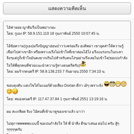
ไอ้ฟายยย ญาติมรึงเป็นพม่าเรอะ
ดย: กูเอง IP: 58.9.151.110 18 กุมภาพันธ์ 2550 10:07:45 น.
ไอ้ข้อความ(กูเอง)มรึงปัญญาอ่อนป่าวว่ะพร่อมรึง อ่ะดิพม่า เขาอุตส่าให้ความรู้
เจือกไปด่าเขาอีก หรือเพราะมรึงไม่เข้าใจที่เขาสอนไอ้โง่ มรึงแมร่งกบในกะลา
จิงๆแต่กูก็เข้าใจมันคงยากเกินไปสำหรับคนโง่ๆอย่ามรึงเลยไม่เข้าใจ(ขอเปงกำลัง
จให้พี่ทุกคนที่ช่วยแนะนำความรู้ทางดนตรีครับ)
ดย: ผมร้ากดนตรี IP: 58.9.138.233 7 กันยายน 2550 7:34:10 น.
ขอบคุงคับ เเต่งโซโล่ไมเนอร์ด้วยเสียง Dorian ดีก่า เย้ๆ เพราะจัง
ดย: สมองดนตรี IP: 117.47.37.84 1 กุมภาพันธ์ 2551 13:19:16 น.
ผม ล่ะเกลียด จิงง ไอ้คนที่เข้ามาดูของเขาแล้ว มาว่า
ไม่สุภาพพพพพแบบนี้ ขอเปนกำลังใจ ให้ พี่ นำสิ่ง ดีๆมาเสนอ ต่อไป ครับ สู้ๆ
ๆๆๆๆๆครับ