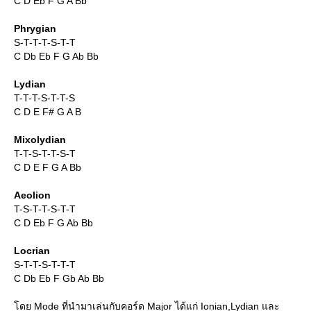
C D Eb F G A Bb
Phrygian
S-T-T-T-S-T-T
C Db Eb F G Ab Bb
Lydian
T-T-T-S-T-T-S
C D E F# G A B
Mixolydian
T-T-S-T-T-S-T
C D E F G A Bb
Aeolion
T-S-T-T-S-T-T
C D Eb F G Ab Bb
Locrian
S-T-T-S-T-T-T
C Db Eb F Gb Ab Bb
ดย Mode ที่นำมาเล่นกับคอร์ด Major ได้แก่ Ionian,Lydian และ