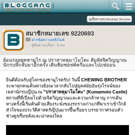
สมาชิกหมายเลข 9220693
ฝากข้อความหลังไมค์
ผู้ติดตามบล็อก : 0 คน
้อนรอยยุคซามูไร ณ ปราสาทคุมาโมโตะ สัมผัสจิตวิญญาณ
นักรบที่กลับมาอีกครั้ง เดินชิมซอฟต์ครีมและไปแช่ออน
ินดีต้อนรับสู่โลกของซามูไรครับ! วันนี้
CHEWING BROTHER
จะพาทุกคนเดินทางย้อนเวลากลับไปสู่ยุคสมัยอันรุ่งโรจน์ของ
เหล่านักรบญี่ปุ่น ณ
"ปราสาทคุมาโมโตะ" (Kumamoto Castle)
สถานที่ที่เปี่ยมไปด้วยจิตวิญญาณและความกล้าหาญ การเดิน
ทางครั้งนี้เริ่มต้นด้วยเสียงระฆังของรถรางเก่าแก่ที่พาเราเข้าใกล้
หัวใจของประวัติศาสตร์ญี่ปุ่นมากขึ้นเรื่อยๆ บรรยากาศรอบตัว
ช่างดูขรึมขลังและน่าหลงใหล