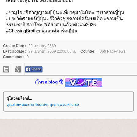
เสน่ห์ของคุมาโมโตะเหมือนกับผม!
#ซามูไร #จิตวิญญาณญี่ปุ่น #เที่ยวคุมาโมโตะ #ปราสาทญี่ปุ่น
#ประวัติศาสตร์ญี่ปุ่น #รีวิวคิวชู #ซอฟต์ครีมรสเด็ด #ออนเซ็น
ธรรมชาติ #อาโซะ #เที่ยวญี่ปุ่นด้วยตัวเอง2026
#ChewingBrother #แลนด์มาร์คญี่ปุ่น
Create Date :
29 เมษายน 2569
Last Update :
29 เมษายน 2569 22:06:06 น.
Counter :
369 Pageviews.
Comments :
0
(โหวต blog นี้)
ผู้โหวตบล็อกนี้...
คุณสายหมอกและก้อนเมฆ
,
คุณnewyorknurse