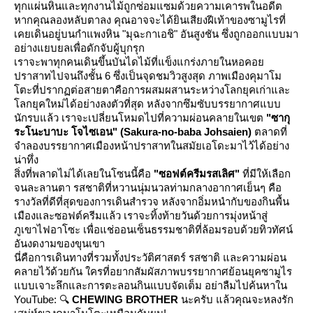
ทุกแผ่นหินและทุกงานไม้ถูกซ่อมแซมด้วยความเคารพในอดีต
หากคุณลองหลับตาลง คุณอาจจะได้ยินเสียงฝีเท้าของซามูไรที่
เคยเดินอยู่บนกำแพงหิน "มุฉะกาเอชิ" อันสูงชัน ซึ่งถูกออกแบบมา
อย่างแยบยลเพื่อดักจับผู้บุกรุก
เราจะพาทุกคนเดินขึ้นบันไดไม้ที่แข็งแกร่งภายในหอคอ
ปราสาทไปจนถึงชั้น 6 ซึ่งเป็นจุดชมวิวสูงสุด ภาพเมืองคุมาโม
ตะที่ปรากฏต่อสายตาคือการผสมผสานระหว่างโลกยุคเก่าและ
ลกยุคใหม่ได้อย่างลงตัวที่สุด หลังจากซึมซับบรรยากาศแบบ
นักรบแล้ว เราจะเปลี่ยนโหมดไปที่ความผ่อนคลายในเขต
"ซากุ
ระโนะบาบะ โจไซเอน" (Sakura-no-baba Johsaien)
ตลาดที่
จำลองบรรยากาศเมืองหน้าปราสาทในสมัยเอโดะมาไว้ได้อย่าง
น่าทึ่ง
สิ่งที่พลาดไม่ได้เลยในโซนนี้คือ
"ซอฟต์ครีมรสเลิศ"
ที่มีให้เลือก
จนละลานตา รสชาติที่หวานนุ่มนวลท่ามกลางอากาศเย็นๆ คือ
รางวัลที่ดีที่สุดของการเดินสำรวจ หลังจากอิ่มหนำกับของกินพื้น
เมืองและซอฟต์ครีมแล้ว เราจะทิ้งท้ายวันด้วยการมุ่งหน้าสู่
ภูเขาไฟอาโซะ เพื่อแช่ออนเซ็นธรรมชาติที่ล้อมรอบด้วยทิวทัศน์
อันงดงามของขุนเขา
นี่คือการเดินทางที่รวมทั้งประวัติศาสตร์ รสชาติ และความผ่อน
คลายไว้ด้วยกัน ใครที่อยากสัมผัสภาพบรรยากาศย้อนยุคซามูไร
บบเจาะลึกและการตะลอนกินแบบจัดเต็ม อย่าลืมไปค้นหาใน
YouTube: 🔍
CHEWING BROTHER
นะครับ แล้วคุณจะหลงรัก