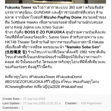
Fukuoka Tower
ชมวิวอ่าวฮากาตะแบบ 360 องศา พร้อมสัมผัส
บรรยากาศอนิเมะ GUNDAM และตู้กาชาปองยักษ์ที่แฟนๆ ห้าม
พลาด จากนั้นพาไปต่อที่
Mizuho PayPay Dome
สนามเหย้าของ
ทีม SoftBank Hawks เพื่อตามรอยรอยฝ่ามือตำนานนักเบสบอล
อย่าง Kenji Jojima และ Ichiro Suzuki
ข้างๆ กันคือ
BOSS E·ZO FUKUOKA
ศูนย์รวมความบันเทิงแห่ง
หม่ที่มีทั้งสไลเดอร์ลอยฟ้า, Sanrio Store สำหรับสายหวาน และ
HKT48 Theater ปิดท้ายวันด้วยการหาของกินแถวสถานี Hakata
เพื่อเลี่ยงคิวที่ยาวเหยียด ผมขอแนะนำ
"Namako Soba Gen"
(生粉蕎麦 玄)
ร้านโซบะเก่าแก่ที่เปิดมาตั้งแต่ปี 1982 รสชาติเส้น
ซบะทำสดที่เป็นเอกลักษณ์ของร้านนี้พิสูจน์ให้เห็นว่าความเก๋า
ตลอด 40 ปีนั้นของจริง! ใครมองหาทริปฟุกุโอกะที่มีทั้งที่เที่ยวและ
ของกินอร่อยๆ ต้องดูรีวิวนี้ครับ
#เที่ยวฟุกุโอกะ #FukuokaTower #FukuokaDome
#BOSSEZOFUKUOKA #รีวิวญี่ปุ่น #โซบะ #ของกินฟุกุโอกะ
#ChewingBrother #เที่ยวญี่ปุ่น2026 #HakataFood
Create Date :
27 เมษายน 2569
Last Update :
27 เมษายน 2569 11:01:33 น.
Counter :
438 Pageviews.
Comments :
1