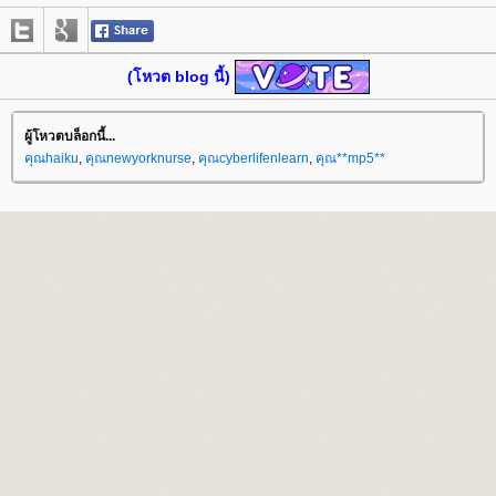
(โหวต blog นี้)
ผู้โหวตบล็อกนี้...
คุณhaiku
,
คุณnewyorknurse
,
คุณcyberlifenlearn
,
คุณ**mp5**