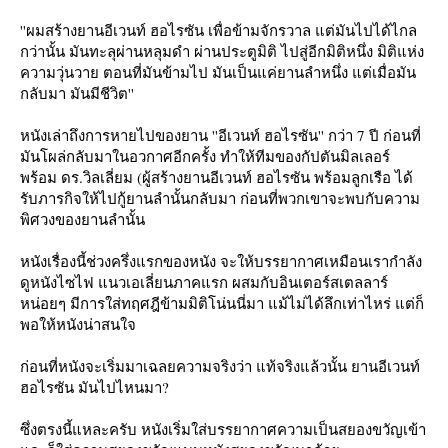
''ผมสร้างยานอีเวนท์ ฮอไรซัน เพื่อข้ามจักรวาล แต่มันไปได้ไกล
กว่านั้น มันทะลุผ่านหลุมดำ ผ่านประตูมิติ ไปสู่อีกมิติหนึ่ง มิติแห่ง
ความวุ่นวาย ตอนที่มันข้ามไป มันเป็นแค่ยานลำหนึ่ง แต่เมื่อมัน
กลับมา มันมีชีวิต''
หนังเล่าถึงการหายไปของยาน ''อีเวนท์ ฮอไรซัน'' กว่า 7 ปี ก่อนที่
มันโผล่กลับมาในอวกาศอีกครั้ง ทำให้ทีมของกัปตันมิลเลอร์ 
พร้อม ดร.วิลเลี่ยม (ผู้สร้างยานอีเวนท์ ฮอไรซัน พร้อมลูกเรือ ได้
รับภารกิจให้ไปกู้ยานลำนั้นกลับมา ก่อนที่พวกเขาจะพบกับความ
พิศวงของยานลำนั้น
หนังเรื่องนี้ช่วงครึ่งแรกของหนัง จะให้บรรยากาศเหมือนเรากำลัง
ดูหนังไซไฟ แนวเอเลี่ยนภาคแรก ผสมกับอินเตอร์สเตลลาร์ 
หน่อยๆ มีการใส่ทฤศฎีข้ามมิติโน่นนี่มา แม้ไม่ได้ลึกเท่าไหร่ แต่ก็
พอให้หนังน่าสนใจ
ก่อนที่หนังจะเริ่มมาเฉลยความจริงว่า แท้จริงแล้วนั้น ยานอีเวนท์ 
ฮอไรซัน มันไปไหนมา?
ซึ่งตรงนี้แหละครับ หนังเริ่มใส่บรรยากาศความเป็นสยองขวัญเข้า 