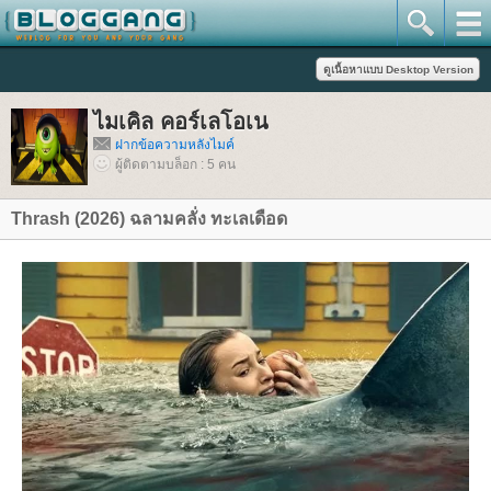
ไมเคิล คอร์เลโอเน
ฝากข้อความหลังไมค์
ผู้ติดตามบล็อก : 5 คน
Thrash (2026) ฉลามคลั่ง ทะเลเดือด