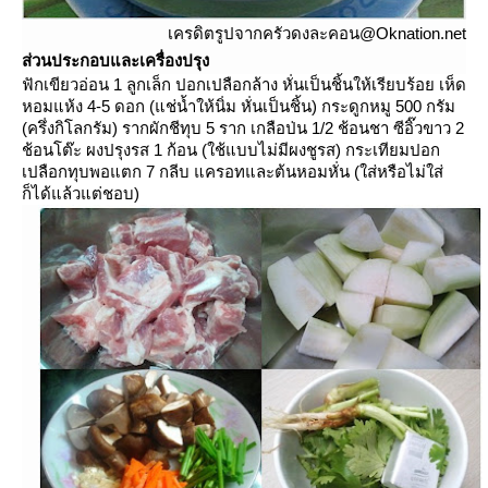
เครดิตรูปจากครัวดงละคอน@Oknation.net
ส่วนประกอบและเครื่องปรุง
ฟักเขียวอ่อน 1 ลูกเล็ก ปอกเปลือกล้าง หั่นเป็นชิ้นให้เรียบร้อย เห็ด
หอมแห้ง 4-5 ดอก (แช่น้ำให้นิ่ม หั่นเป็นชิ้น) กระดูกหมู 500 กรัม
(ครึ่งกิโลกรัม) รากผักชีทุบ 5 ราก เกลือป่น 1/2 ช้อนชา ซีอิ๊วขาว 2
ช้อนโต๊ะ ผงปรุงรส 1 ก้อน (ใช้แบบไม่มีผงชูรส) กระเทียมปอก
เปลือกทุบพอแตก 7 กลีบ แครอทและต้นหอมหั่น (ใส่หรือไม่ใส่
ก็ได้แล้วแต่ชอบ)