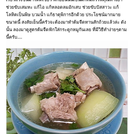
ช่วยขับเสมหะ แก้ไอ แก้หลอดลมอักเสบ ช่วยขับปัสสาวะ แก้
ลหิตเป็นพิษ บวมน้ำ แก้ธาตุพิการอีกด้วย ประโยชน์มากมา
ขนาดนี้ สงสัยเย็นนี้ครัวจะต้องมาทำต้มจืดทานสักถ้วยแล้วล่ะ ดัง
นั้น ลองมาดูสูตรต้มจืดฟักใส่กระดูกหมูกันเลย ที่มีวิธีทำง่ายๆตาม
นี้ครับ....