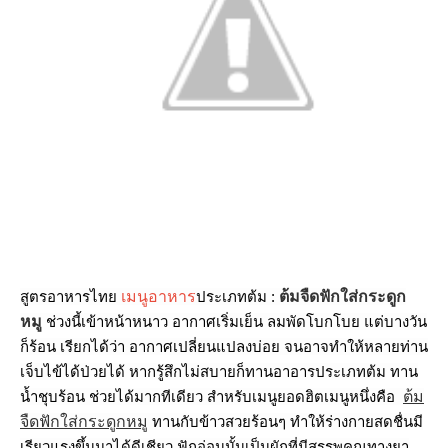
สูตรอาหารไท
เมนูอาหาร
ประเภทต้ม :
ต้มจืดฟักใส่กระดูก
หมู
ช่วงนี้เข้าหน้าหนาว อากาศเริ่มเย็น ลมพัดโบกโบย แต่บางวัน
ก็ร้อน เรียกได้ว่า อากาศเปลี่ยนแปลงบ่อย จนอาจทำให้หลายท่าน
เจ็บไข้ได้ป่วยได้ หากรู้สึกไม่สบายก็ทานอาอารประเภทต้ม ทาน
น้ำชุบร้อน ช่วยได้มากทีเดียว สำหรับเมนูยอดฮิตเมนูหนึ่งคือ
ต้ม
จืดฟักใส่กระดูกหมู
ทานกับข้าวสวยร้อนๆ ทำให้ร่างกายสดชื่นมี
เรียวแรงขึ้นมาได้ดีเชียว ฟักอ่อนนั้นเป็นผักที่มีสรรพคุณทางยา