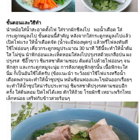
ขั้นตอนและวิธีทำ
นำหม้อใส่น้ำสะอาดตั้งไฟ ใส่รากผักชีลงไป พอน้ำเดือด ใส่
กระดูกหมูลงไป ขั้นตอนนี้สำคัญ หลังจากใส่กระดูกหมูลงไปแล้ว
เปิดไฟแรง ให้น้ำเดือดจัด (น้ำจะมีฟองพุดๆ) แล้วหรี่ไฟลงทันที
ช้ไฟอ่อนๆ เคี่ยวกระดูกหมูประมาณ 30 นาที วิธีนี้จะทำให้น้ำต้ม
ส ไม่ขุ่น นำฟักอ่อนและเห็ดหอมใส่ลงไปปรุงรสด้วยเกลือป่น ผง
ปรุงรส ซีอิ๊วขาว ชิมรสชาติตามชอบ ต้มต่อไปด้วยไฟอ่อนๆ จน
ฟักสุก และกระดูกหมูจะนุ่ม การสังเกตุดูฟักสุกนั้น เนื้อฟักจะใส
นิ่ม ก็เป็นอันใช้ได้ครับ (ข้อแนะนำ ระวังอย่าใช้ไฟแรงหรือน้ำ
เดือดพล่านจะทำให้น้ำซุปขุ่น หมั่นช้อนฟองและไขมันออกเรื่อยๆ
จะทำให้น้ำซุปใสน่ารับประทาน) ชิมรสชาติปรุงรสตามชอบอีก
ครั้ง ใส่ต้นหอม ปิดไฟได้เลย ตักให้ถ้วย โรยผักชี เหยาะพริกไท
เล็กหน่อย เสริฟกับข้าวสวยร้อนๆ