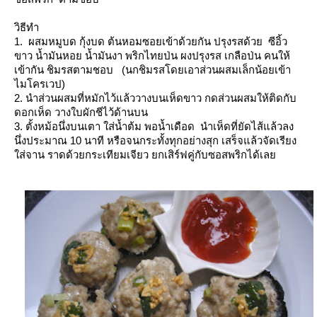
วิธีทำ
1. ผสมหมูบด กุ้งบด ต้นหอมซอยเข้าด้วยกัน ปรุงรสด้วย ซีอิ้ว
ขาว น้ำมันหอย น้ำมันงา พริกไทยป่น ผงปรุงรส เกลือป่น คนให้
เข้ากัน ชิมรสตามชอบ (นกชิมรสโดยเอาส่วนผสมเล็กน้อยเข้า
ไมโครเวป)
2. นำส่วนผสมที่หมักไว้แล้ววางบนเห็ดขาว กดส่วนผสมให้ติดกับ
ดอกเห็ด วางใบผักชีไว้ด้านบน
3. ตั้งหม้อนึ่งบนเตา ใส่น้ำต้ม พอน้ำเดือด นำเห็ดที่ยัดไส้แล้วลง
นึ่งประมาณ 10 นาที หรือจนกระทั้งทุกอย่างสุก เสร็จแล้วจัดเรียง
ส่จาน ราดด้วยกระเทียมเจียว ยกเสิร์ฟคู่กับซอสพริกได้เล