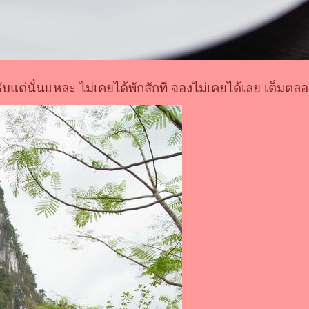
แต่นั่นแหละ ไม่เคยได้พักสักที จองไม่เคยได้เลย เต็มตล