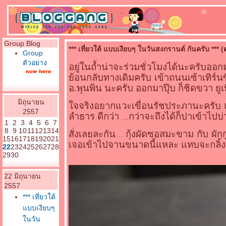
Group Blog
*** เที่ยวใต้ แบบเงียบๆ ในวันสงกรานต์ กันครับ ***
Group
ตัวอย่าง
อยู่ในถ้ำน่าจะร่วมชั่วโมงได้นะครับอ
้อนกลับทางเดิมครับ เข้าถนนเซ้าเทิร์น
อ.พุนพิน นะครับ ออกมาปุ๊บ ก็ชิดขวา ยูเ
มิถุนายน
จจริงอยากแวะเขื่อนรัชประภานะครับ แต่
2557
ลำธาร ดีกว่า
กว่าจะถึงได้ก็ปาเข้าไปบ
1
2
3
4
5
6
7
8
9
10
11
12
13
14
สั่งเลยละกัน
กุ้งผัดซอสมะขาม กับ ผักก
15
16
17
18
19
20
21
เจอเข้าไปจานขนาดนี้แหละ แทบจะกลิ
22
23
24
25
26
27
28
29
30
22 มิถุนายน
2557
*** เที่ยวใต้
บบเงียบๆ
นวัน