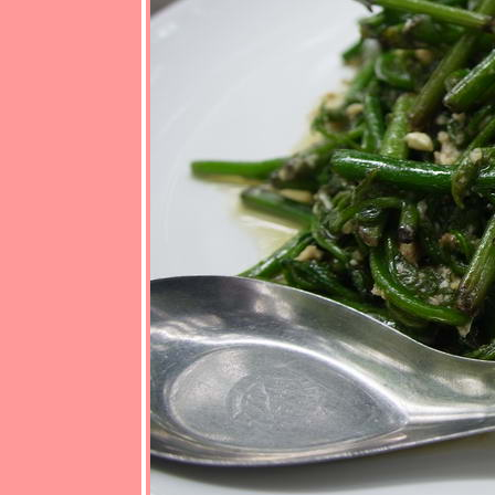
*** เที่ยวใต้
บบเงียบๆ
นวัน
สงกรานต์
***
* * * ไป
เที่ยวทะเล
หน้าหนาว
กัีนไหมครับ
(วันแรก
ครับ) * * *
* * * มาลอง
ขับรถเก่า
กันครับ
NISSAN
CEFIRO
A33 2.0
Special
Edition * * *
* * * ไป
เที่ยวเหนือ
กัน กับ ทริป