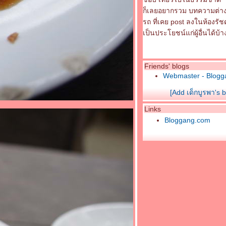
ก็เลยอยากรวม บทความต่างๆทั
รถ ที่เคย post ลงในห้องรัชด
เป็นประโยชน์แก่ผู้อื่นได้บ้า
Friends' blogs
Webmaster - Blogg
[Add เด็กบูรพา's 
Links
Bloggang.com