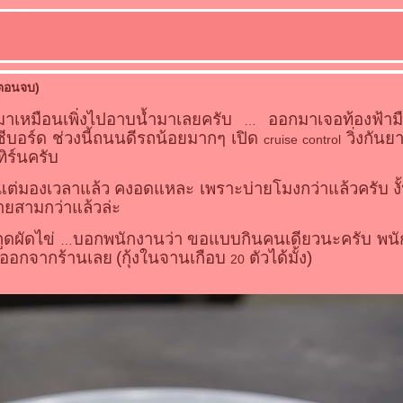
 (ตอนจบ)
อกมาเหมือนเพิ่งไปอาบน้ำมาเลยครับ
ออกมาเจอท้องฟ้ามืดค
ซีบอร์ด ช่วงนี้ถนนดีรถน้อยมากๆ เปิด
วิ่งกันย
cruise control
ทิร์นครับ
มองเวลาแล้ว คงอดแหละ เพราะบ่ายโมงกว่าแล้วครับ งั้นก็ย
่ายสามกว่าแล้วล่ะ
ูดผัดไข่
บอกพนักงานว่า ขอแบบกินคนเดียวนะครับ พนั
้งออกจากร้านเล
(กุ้งในจานเกือบ
ตัวได้มั้ง)
20