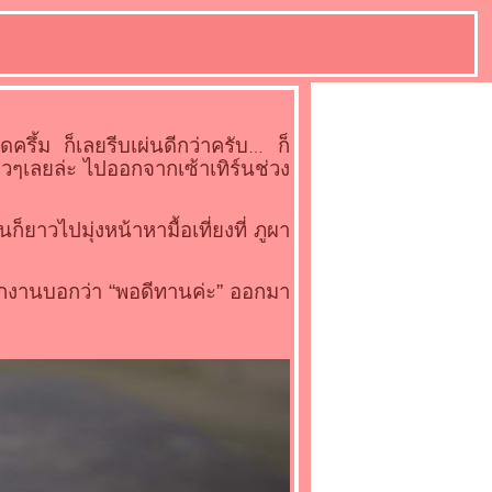
รึ้ม ก็เลยรีบเผ่นดีกว่าครับ
ก็
าวๆเลยล่ะ ไปออกจากเซ้าเทิร์นช่วง
าวไปมุ่งหน้าหามื้อเที่ยงที่ ภูผา
กงานบอกว่า “พอดีทานค่ะ” ออกมา