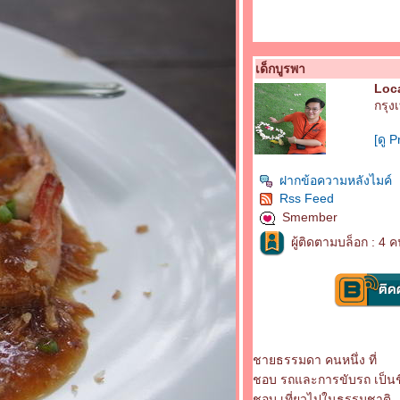
เด็กบูรพา
Loca
กรุง
[ดู P
ฝากข้อความหลังไมค์
Rss Feed
Smember
ผู้ติดตามบล็อก : 4 ค
ชายธรรมดา คนหนึ่ง ที่
ชอบ รถและการขับรถ เป็นชี
ชอบ เที่ยวไปในธรรมชาติ