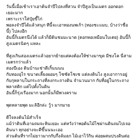
วันนี้เมื่อเช้าเราเอาต้นจำปีไปลงที่สวน จำปีสูงเป็นเมตร ออกดอก
เยอะมาก
เพราะเราใส่ปุ๋ยขี้ไก่
พอลงจำปีได้แล้วสนุก ทีนี้จะเอาทองนพเก้า (ทองชะแมบ, บ้างว่าชื่อ
นี้) ไปลงอีก
อันนี้ก็เมตรนึงได้ แล้วก็มีต้นชมมะนาด (ดอกหอเหมือนใบเตย) อันนี้ก็
สูงเมตรนิดๆ แหละ
ที่สูงเกินสองเมตรแล้วอยากย้ายแต่คงต้องให้ช่างมาขุด มีชงโค นี่สาม
เมตรกว่าแล้ว
สองปีเอง ดินบ้านเช่าดีเกิ้นนนน
กับทองอุไร ขนาดเลี้ยงผอมๆ โซซัดโซเซ แต่ลงดินไง สูงเอาการอยู่
กับกุหลาบในกระถางที่ลงกระถางดิน จำนวนมาก กับที่อยู่ในกระถาง
พลาสติก แต่ไปตั้งในดิน
อันนี้ก็รุ่งเรืองมาก นอกนั้นก็มีพวงคราม
พุดหลายพุด มะลิอีกล่ะ วู้ว มากมา
ดีใจลงต้นไม้สำเร็จ
ม้ว่าดินที่เอามถมจะหินเยอะ แต่หวังว่าพอต้นไม้ไชผ่านดินถมไปเจอ
ดินนา ทุกอย่างจะดีขึ้นนนะเออ
ส่วนต้นที่รากไม่ยาวมากกับกึ่งล้มลุก ไม้เอาไว้กิน ค่อยผสมปรุงดินต่อ