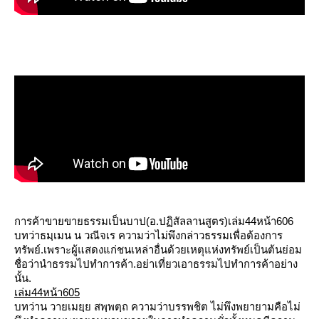
การค้าขายขายธรรมเป็นบาป(อ.ปฏิสัลลานสูตร)เล่ม44หน้า606
บทว่าธมฺเมน น วณีจเร ความว่าไม่พึงกล่าวธรรมเพื่อต้องการ
ทรัพย์.เพราะผู้แสดงแก่ชนเหล่าอื่นด้วยเหตุแห่งทรัพย์เป็นต้นย่อม
ชื่อว่านำธรรมไปทำการค้า.อย่าเที่ยวเอาธรรมไปทำการค้าอย่าง
นั้น.
เล่ม44หน้า605
บทว่าน วายเมยฺย สพฺพตฺถ ความว่าบรรพชิต ไม่พึงพยายามคือไม่