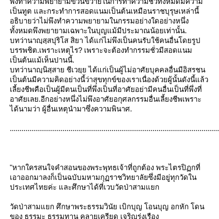
พึงทำความพยายามขวนขวายในการทำความชั่วทั้งหมดมีความ
เป็นทูต และกระทำการสอดแนมเป็นต้นเหมือนราชบุรุษเหล่านี้
อธิบายว่าไม่พึงทำความพยายามในกรรมอย่างใดอย่างหนึ่ง
ทั้งหมดพึงพยายามเฉพาะในบุญแม้มีประมาณน้อยเท่านั้น.
บทว่านาญฺสฺสปุริโส สิยา ได้แก่ไม่พึงเป็นคนรับใช้คนอื่นโดยรูป
บรรพชิต.เพราะเหตุไร? เพราะจะต้องทำกรรมชั่วมีสอดแนม
เป็นต้นแม้เห็นปานนี้.
บทว่านาญฺนิสฺสาย ชีเวยฺย ได้แก่เป็นผู้ไม่อาศัยบุคคลอื่นมีอิสรชน
เป็นต้นมีความคิดอย่างนี้ว่าสุขทุกข์ของเราเนื่องด้วยผู้นั้นดังนี้แล้ว
เลี้ยงชีพคือเป็นผู้มีตนเป็นที่พึ่งเป็นที่อาศัยอย่ามีคนอื่นเป็นที่พึ่งที่
อาศัยเลย.อีกอย่างหนึ่งไม่พึงอาศัยอกุศลกรรมอื่นเลี้ยงชีพเพราะ
ได้นามว่า ผู้อื่นเหตุนำมาซึ่งความพินาศ.
...........................................................................................................
"หากใครสนใจคำสอนของพระพุทธเจ้าที่ถูกต้อง
พระไตรปิฏกที่
เอาออกมาลงก็เป็นฉบับมหามกุฏราชวิทยาลัยซึ่งมีอยู่ทุกวัดใน
ประเทศไทยค่ะ และศึกษาได้ที่เวบวัดป่าสามแยก
วัดป่าสามแยก ศึกษาพระธรรมวินัย เบิกบุญ โอนบุญ อกหัก โดน
ของ ธรรมะ ธรรมทาน คลายเครียด เจริญรุ่งเรือง