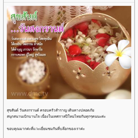
สุขสันต์ วันสงกรานต์ ครอบครัวสำราญ เดินทางปลอดภั
สนุกสนานเบิกบานใจ เนื่องในเทศกาลปีใหม่ไทยกันทุกๆคนนะค่ะ
ขอบคุณมากค่ะที่แวะเยี่ยมชมกันที่บล๊อกของเราค่ะ