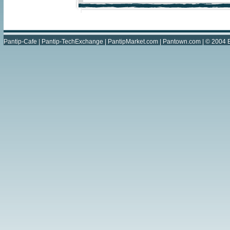
Pantip-Cafe
|
Pantip-TechExchange
|
PantipMarket.com
|
Pantown.com
| © 2004