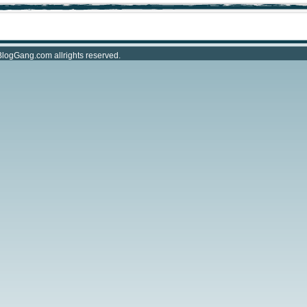
BlogGang.com
allrights reserved.