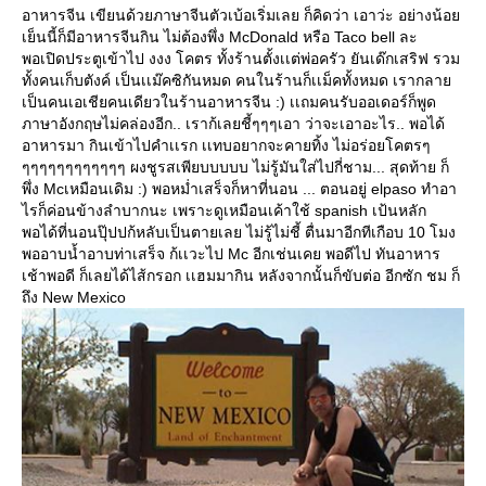
อาหารจีน เขียนด้วยภาษาจีนตัวเบ้อเริ่มเลย ก็คิดว่า เอาว่ะ อย่างน้อ
เย็นนี้ก็มีอาหารจีนกิน ไม่ต้องพึ่ง McDonald หรือ Taco bell ละ
พอเปิดประตูเข้าไป งงง โคตร ทั้งร้านตั้งเเต่พ่อครัว ยันเด๊กเสริฟ รวม
ทั้งคนเก็บตังค์ เป็นเเม๊คซิกันหมด คนในร้านก็เเม็คทั้งหมด เรากลา
เป็นคนเอเชียคนเดียวในร้านอาหารจีน :) เเถมคนรับออเดอร์ก็พูด
ภาษาอังกฤษไม่คล่องอีก.. เราก้เลยชี้ๆๆๆเอา ว่าจะเอาอะไร.. พอได้
อาหารมา กินเข้าไปคำเเรก เเทบอยากจะคายทิ้ง ไม่อร่อยโคตรๆ
ๆๆๆๆๆๆๆๆๆๆๆๆ ผงชูรสเพียบบบบบ ไม่รู้มันใส่ไปกี่ชาม... สุดท้าย ก็
พึ่ง Mcเหมือนเดิม :) พอหม่ำเสร็จก็หาที่นอน ... ตอนอยู่ elpaso ทำอา
ไรก็ค่อนข้างลำบากนะ เพราะดูเหมือนเค้าใช้ spanish เป้นหลัก
พอได้ที่นอนปุ๊ปปก้หลับเป็นตายเลย ไม่รู้ไม่ชี้ ตื่นมาอีกทีเกือบ 10 โมง
พออาบน้ำอาบท่าเสร็จ ก้เเวะไป Mc อีกเช่นเคย พอดีไป ทันอาหาร
เช้าพอดี ก็เลยได้ไส้กรอก เเฮมมากิน หลังจากนั้นก็ขับต่อ อีกซัก ชม ก็
ถึง New Mexico