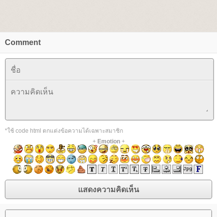
Comment
*ใช้ code html ตกแต่งข้อความได้เฉพาะสมาชิก
+
Emotion
+