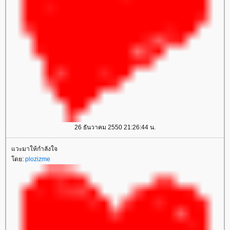
26 ธันวาคม 2550 21:26:44 น.
วะมาให้กำลังใจ
ดย:
plozizme