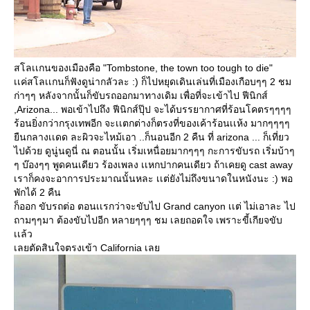
สโลเเกนของเมืองคือ "Tombstone, the town too tough to die"
เเค่สโลเเกนก็ฟังดูน่ากลัวละ :) ก็ไปหยุดเดินเล่นที่เมืองเกือบๆๆ 2 ชม
ก่าๆๆ หลังจากนั้นก็ขับรถออกมาทางเดิม เพื่อที่จะเข้าไป ฟีนิกส์
,Arizona... พอเข้าไปถึง ฟีนิกส์ปุ๊ป จะได้บรรยากาศที่ร้อนโคตรๆๆๆๆ
ร้อนยิ่งกว่ากรุงเทพอีก จะเเตกต่างก็ตรงที่ของเค้าร้อนเเห้ง มากๆๆๆๆ
ืนกลางเเดด ละผิวจะไหม้เอา ..ก็นอนอีก 2 คืน ที่ arizona ... ก็เที่ยว
ไปด้วย ดูนู่นดูนี่ ณ ตอนนั้น เริ่มเหนื่อยมากๆๆๆ กะการขับรถ เริ่มบ้าๆ
ๆ บ๊องๆๆ พูดคนเดียว ร้องเพลง เเหกปากคนเดียว ถ้าเคยดู cast away
เราก็คงจะอาการประมาณนั้นหละ เเต่ยังไม่ถึงขนาดในหนังนะ :) พอ
พักได้ 2 คืน
ก็ออก ขับรถต่อ ตอนเเรกว่าจะขับไป Grand canyon เเต่ ไม่เอาละ ไป
ถามๆๆมา ต้องขับไปอีก หลายๆๆๆ ชม เลยถอดใจ เพราะขี้เกียจขับ
เเล้ว
เลยตัดสินใจตรงเข้า California เล