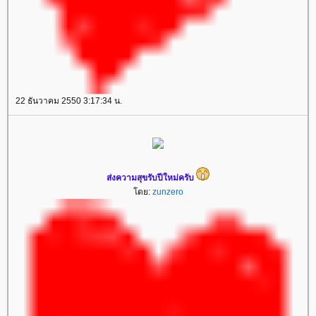
22 ธันวาคม 2550 3:17:34 น.
ส่งความสุขรับปีใหม่ครับ
ดย:
zunzero