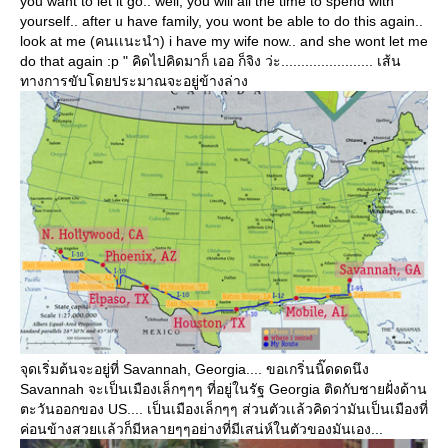
you want to let it go.. well, you will all the time to spend with
yourself.. after u have family, you wont be able to do this again..
look at me (คนเเนะนำ) i have my wife now.. and she wont let me
do that again :p " คิดไปคิดมาก็ เออ ก็จิง ว่ะ....................... เส้น
ทางการขับโดยประมาณจะอยู่ข้างล่าง
จุดเริ่มต้นจะอยู่ที่ Savannah, Georgia.... ขอเกริ่นนิ๊ดดดนึง
Savannah จะเป็นเมืองเล็กๆๆๆ ที่อยู่ในรัฐ Georgia ติดกับชายฝั่งด้าน
ตะวันออกของ US.... เป็นเมืองเล็กๆๆ ส่วนตัวเเล้วคิดว่ามันเป็นเมืองที่
ค่อนข้างสวยเเล้วก็มีหลายๆๆอย่างที่มีเสน่ห์ในตัวของมันเอง...