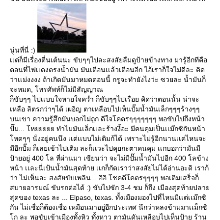
นู่นที่นี่ :)
เเต่ก็มีเรื่องตื่นเต้นนะ ขับๆๆไปละสงสัยลืมดูป้ายข้างทาง มารู้อีกทีคือ
ตอนที่ไฟเเดงตรงน้ำมัน มันเตือนเเล้วเตือนอีก ไอ้เราก็ใจไม่ดีละ คิด
ว่าเเม่งงงง ถ้าเกิดมันมาหมดตอนนี้ กรูจะทำยังไงว่ะ ซวยละ น้ำมันก็
จะหมด, โทรศัพท์ก็ไม่มีสัญญาณ
ก็ขับๆๆ ไปเเบบใจหายใจคว่ำ ก็ขับๆๆไปเรื่อย คิดว่าตอนนั้น น่าจะ
เหลือ ลิตรกว่าๆได้ เผอิญ ตาเหลือบไปเห็นปั๊มน้ำมันเล็กๆๆๆร้างๆๆ
บนเขา ความรู้สึกมันบอกไม่ถูก ดีใจโคตรๆๆๆๆๆๆๆ พอขับไปถึงหน้า
ปั๊ม... โหยยยยย ทำไมมันเล็กเเละร้างงี้อะ มีคนคุมเป็นเเม๊กซิกันหน้า
หดๆๆ นั่งอยู่คนนึง เเต่เเบบไม่เติมก้ได้ เพราะไม่รู้อีกนานเเค่ไหนจะ
มีอีกปั๊ม ก็เลยเข้าไปเติม ละก็เเวะไปคุยกะตาคนคุม เเกบอกว่ามันมี
ป้ายอยู่ 400 โล ที่ผ่านมา เขียนว่า จะไม่มีปั๊มน้ำมันไปอีก 400 โลข้าง
หน้า เเละนี่เป้นน้ำมันสุดท้าย เเกก็กัดเราว่าสงสัยไม่ได้อ่านอะดิ เราก้
ว่า ไม่เห็นอะ สงสัยขับเพลิน... อิอิ โชคดีโคตรๆๆๆๆ พอเติมเสร็จก็
สบายอารมณ์ ขับรถต่อได้ :) ขับไปซัก 3-4 ชม ก็ถึง เมืองสุดท้ายปลา
สุดของ texas ละ ... Elpaso, texas. ทั้งเมืองมองไปที่ไหนมีเเต่เเม๊กซิ
กัน ไม่เชื่อก็ต้องเชื่อ เหมือนมาอยู่อีกประเทศ นึกว่าหลงข้ามมาเเม็กซิ
ก ละ พอขับเข้าเมืองทั้งหิว ทั้งหาว ตามันดันเหลือบไปเห็นป้าย ร้าน