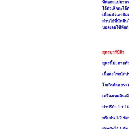
Ecosse > > >
ที่พ่อกะแม่มา
Chicken Farm Baker's Project # 27 : Sweet
ไอ้ตัวเล็กกะไอ้
Trick or Treat? : Halloween Choux Pumpkin
เพื่อนบัวเอาพิม
Chicken Farm Baker's Project # 26 : Jam
and bake : Double-chocolate Fruity Cake
ส่วนไอ้พี่นัทตี
with Apricot jam.
บอลเลยใช้หัย
Chicken Farm Baker's Project # 25 : My
Lover Say Cheese : Mixberry Macadamia
Meringue Cheesecake
Chicken Farm Baker's Project # 24 : Scent of
Flowers : Aunchan Cheescakes
Chicken Farm Bakers' Project #23: Spicy
สูตรบาร์บีคิว
Sweet Treats : Lychee & Lemongrass Ice
cream soda
สูตรนี้ม่ะตายต
Chicken Farm's Special Project: Queen of
the Afternoon tea (or coffee if you like) No.6
เนื้อสะโพกไก่
#
Chicken Farm Baker's Project 22: In love
with Bagels, Fish&Fries Bagel Burgers .
เกิรต์รสธรรม
Chicken Farm Baker's Project 21 : Cooly &
Freshy with Cocoa - Mango A la mode
เครื่องเทศอินเ
Simply delicious : Carrot Cake & Pistachio
Orange Chocolate chip Cookies (ส่งการบ้าน
ปาปริก้า 1 + 1/
เพื่อนบัว tiny)
Chicken Farm Baker's Project #20 : Let 's
พริกป่น 1/2 ช้
bake braid the Challah : Spinach Challah (ปัง
เปียผักโขม)
***หมักไว้ 1 คืน