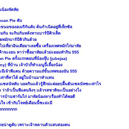
ุณน้องจัดหั
Pecan Pie คับ
ขนมของอเมริกันคับ ต้นกำเนิดอยู่ที่เท็กซัล
มกัน จะกินกันหลังทานบาร์บีคิวเส็ด
ลยหมักบาร์บีคิวกินด้ว
ไปเที่ยวอินเดียมาเลยซื้อ เครื่องเทศหมักไก่มาหั
เค้าจะงอน หาว่าซื้อมาหัยแล้วม่ะยอมทำกิน 555
n Pie ครั้งแรกตอนที่น้องจุ๊บ (jubejaa)
y) ที่บ้าน เจ้าบัวก็ทำเมนูนี้เลี้ยงน้อง
ะมีเจ้าพีแคน ด้วยความแถ๋ขั้นเทพของมัน 555
วเท่าที่หาได้ อยู่ในบ้านมาทำแทน
นเซลนัทคับ บอลกินแล้วรู้สึกม่ะค่อยปลื้มฮันเซลนัทซะเท่าไร
ว่าถ้าเป็นพีแคนจิงๆ แล้วรสชาติจะเป็นอย่างไง
์การบ้านฟาร์มไก่ มาหัยน้องหาเรื่องทำได้พอดี
นใจ เข้ากับโจทย์เดือนนี้ซะม่ะมี
กกกกกกกก
่นวายน่าดูคับ เพราะเจ้าหลานตัวแสบสองคน