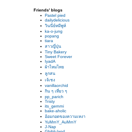
Friends' blogs
Pastel pied
dailydelicious
วินนี่ย์หมีพูห์
ka-o-jung
popang
tiara
สาวญี่ปุ่น
Tiny Bakery
Sweet Forever
IyadA
ผ้าไหมไท
ลูกสน
เจ้เชง
vanillaorchid
กิน ๆ เที่ยว ๆ
pp_parich
Tristy
its_gemmi
bake-aholic
อ้อมกอดของความเหงา
YuMmY_AuMmY
J-Nap
Ghibli-land