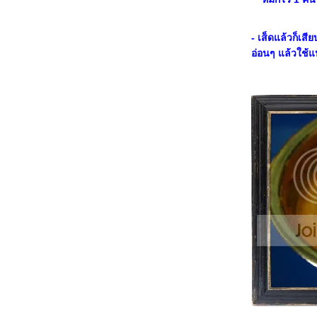
< < < Chocolate Macarons with Raspberry
Ganache > > >
< < < Cream Cheese Sorbet with Pear in
- เส็ดแล้วก็เสี
Chilled Punch Syrup > > >
อ่อนๆ แล้วใช้แ
Chicken Farm Baker's Project #19:
Verrines,Trendy&Luxury in a Glass,
Brownoffee in Glass
< < < Passion Fruit & Lime Sorbet ไอศครีมจี๊ด
จ๊าดสำหรับคนทานเปรี๊ยวครับ > > >
< < < Chicken Farm Bakers' Project # 18:
Opera Cake, with a twist! : Hazel Lemom
Opéra > > >
+ + +Chicken Farm Baker's Project#17 Bake
for someone special : Frozen Cherry Yogurt
BoN BoN + + +
Chicken Farm Baker Special Project:Let's it
snow, welcome winter! :Black&Blue
Snowflake Fondant Cake
Chicken Farm Bakers' Project 16: You're My
Inspiration - Rustic Bread -----> MiNi PiZZa
From P' AUM
Chicken Farm Bakers' Project # 15 : Will You
Marry Me? : The Ultimate Chocolate Cake
FOR U
Chicken Farm Special Project : Ultimate Roll
: Colour, Flavour and Glitter : Pecan Philly
Roll