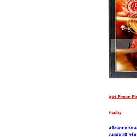
< < < Chicken Farm Bakers' Project #3:
Upside - down Banana Ring Cake With
Caramel Sauce> > >
< < < Beetroot Moosecake > > >
Chicken Farm Bakers’ Project #2 : Black &
White Chocolate Ice Cream Cake Sorbet
+ + + MOO SA-RONG + + + เมนูสมัยคุณย่า ที่
ไม่ยากจะทำ
< < < "ขนมจีบกุ้ง" ปะทะ "ขนมจีบหมู" > > >
สูตรนี้คิดให้เพื่อพ่อกะแม่
> > > Pumpkin Cheesecake ชีสเค้กฟักทอง ส่ง
การบ้านลูกบัวเพื่อนรัก (Tiny Bakery) < < <
+++เค็กมองบลัง(สามัคคี)+++ ที่ไม่มีซองผ้าป่า
การม้วนโรลครั้งแรกในชีวิตกะ ----->คู่ซี้ชา
เขียวและถั่วแดง
+ + + RED BEAN BUN + + + by BON บี-บู-แบ-
สูตร Pecan Pi
บ
+++พายร่วนหมูแดง สูตรนี้เพื่อนให้มา+++
Pastry
==พายไส้กรอกซอสหมูแดง== สูตรนี้ ขี้เกียจทำ
ต่.......อยากกิน
+++Japanese Souffle Cheesecake+++ ส่ง
ป้งอเนกประสงค
การบ้าน "คุณอุ้มหมี"
เนยสด 50 กรัม