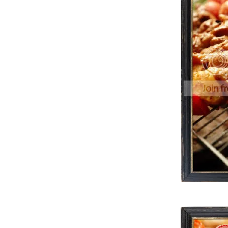
Chicken Farm Baker's Project#8 : ปังเขียว
หวานกับป้าตอนหน้าร้อน
Chicken Farm Bakers' Project # 7: Always
together ------> "LEMON MINT SOUFFLE"
< < < ครัวสองสหาย ขอเสนอ พิซซ่าหน้า
ผัก..................... เยอะ > > >
< < < RASPBERRY SHORTBREADS > > >
Chicken Farm Bakers' Project # 6 : Choc -
Co - Mint ----> Valentine
< < < Buttery Lemon Bars > > > บาร์คุ๊กกี้ แบ
บอ้วนๆ คร๊าบบบบบบ
Chicken Farm Bakers' Project #5 : Special
Thanks My Dad Party...!
< < < Rich Fruit Cake > > > ฟรุ๊ตเค๊กสูตรขี้เมา
ส่งการบ้านเพื่อนบัว Tiny Bakery
< < < Lady Finger > > >
Chicken Farm Bakers’ Project # 4: Snowman
& The Gang Cookies
- - - ความเหมือนที่แตกต่าง โครเกท์ แฮมชีส VS
ครเกท์ แกงกะหรี่ไก่ - - -
< < < AMERICAN CORNFLAKES COOKIE >
> >
< < < MACADAMIA CHOCOLATE CHIP
COOKIE BARS > > > ของขวัญหัย "แม่นก"