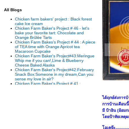
All Blogs
Chicken farm bakers' project : Black forest
cake Ice cream
Chicken Farm Baker's Project # 46 - let's
bake your favorite tart: Chocolate and
Orange Brûlée Tarts
Chicken Farm Bakes's Project # 44 : A piece
of TEA time with Orange Apricot tea
Macaroon Cupcake
Chicken Farm Baker's Project#43:Meringue
Whip me if you can!,Lime & Blueberry
Cheese Baked Alaska
Chicken Farm Baker's Project#42:February
Snack Box:Someone in my dream,Can you
sense my love in air?
Chicken Farm Baker's Project # 41 :
Makeover Bread Pudding : Freshy & Fruity
Bread Pudding
Chicken Farm Baker's Project # 40 : Play me
ได้ฤกษ์ส่งการบ
please!!, Pâte à choux, Panda Choux
การบ้านเดือนนี
Chicken farm bakers' project#39:Mon
มี ป้าอิน (อ้
Entremets:Everything starts from basic:
Banoffy Roll Mousse Cake
ดยป้าหัยเหตุผลส
<<< Chicken farm bakers' project # 38 :
Mongo Granita With Coconut Sorbet A la
อเคจ๊ะ...........