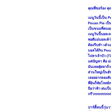
mode >>>
< < Chicken Farm Baker's Project # 37: Roll
คุณพี่ขอร้อง ค
cake : Coconut Concorde Roll Cake > >
Chicken farm baker's project#35: Sweet
enhancer: Poachedpearcake with Caramel
เมนูวันนี้เป็น 
and Vanillahoney Sauce
Pecan Pie เป็น
ChickenFarm Baker'sProject#34 :Boost your
body with Yummy Sweet:Safflower Macarons
เป็นขนมที่คนอเ
& Raspberry Jelly
เมนูวันนี้บอลเ
Chicken Farm Baker's Project # 33่ Thai
พอดีแม่บอลเค้า
delicious desserts : Baabin (บ้าบิ่น)
ต้องรีบทำ เด๋ว
Chicken Farm Baker's Project # 32: !!Life is
บอลได้กิน Peca
always bittersweet : Deep Bitter cucumber in
Dark sweet
ไปหาเจ้าบัว (Tin
Chicken Farm Baker's Project # 31: My
ต่ปัญหา คือ ม่
dream wedding Cake : P & R Choc-Co-Mint
มันเลยคุ๋ยหาถั่
Wedding Cake
Chicken Farm Baker's Project # 30 : A
ส่วนใหญ่เป็นฮั
Valentine’s Baking Treat : Sweet Pink Rocky
เลยอยากลองคับ 
road Cheesecake
Chicken Farm Baker's Project # 29 :
พี่อินก็หัยโจทย
Pomegranate Ice Cream Cake with Candied
ถือว่าฟ้า ฝนเป็
Pecan for Father's Day
กร๊ากกกกกกกก
< < Chicken Farm Baker's Project # 28 :
Tiramisu in my style : Lime Blueberry
Tiramisu > >
< < < แต้ง - กิ้ว - โปร - เจค - ทู - สอง - ป้า :
ปาร์ตี้หนนี้วุ