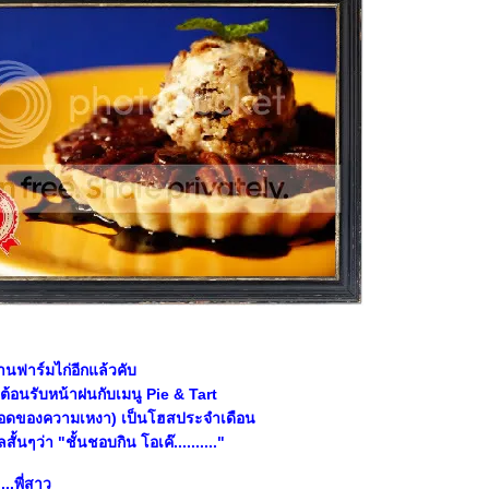
้านฟาร์มไก่อีกแล้วคับ
้ต้อนรับหน้าฝนกับเมนู Pie & Tart
อมกอดของความเหงา) เป็นโฮสประจำเดือน
ั้นๆว่า "ชั้นชอบกิน โอเค๊.........."
....พี่สาว