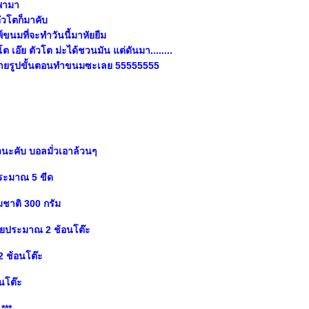
นพามา
ตัวโตก็มาคับ
พ์ขนมที่จะทำวันนี้มาหัยยืม
นโต เอ๊ย ตัวโต ม่ะได้ชวนมัน แต่ดันมา........
ถ่ายรูปขั้นตอนทำขนมซะเลย 55555555
ัวนะคับ บอลมั่วเอาล้วนๆ
ประมาณ 5 ขีด
ชาติ 300 กรัม
ดียประมาณ 2 ช้อนโต๊ะ
2 ช้อนโต๊ะ
อนโต๊ะ
 ***