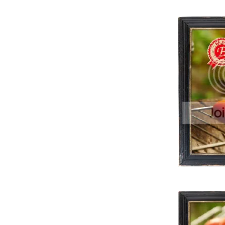
Chicken Farm Baker's Project #13: Brighten
up with Ice cream dessert : Mint Gelato &
Meringue Cookie
Chicken Farm Special Project : The Quest
for The Real Red Velvet Cake : Red Velvet
Cake "เฉยๆ"
Chicken Farm Bakers' Project #12: Low-
Carb Dessert - Tamarind Sorbet
<<< Teramisu Polka Dot >>> ลอกการบ้าน
เพื่อนบัว ส่งการบ้านพี่อุ้ม อากิจัง
< < < HBD CAKE for my friend : Raspberry
and Lime Sorbet Ice Cream Cake > > >
Chicken Farm Bakers' Project #11, Welcome
to Rain with Pie & Tart : Bar-B-Q Party with
Pecan Pie
+ + + Vanilla Ice Creams with Chocolate Chip
Cookie Dough + + + ไอติมคุกกี้ดิบมาเสริฟแล้ว
จ้า.......
+ + + CUSTARD MANGO TART + + + เมนู
ควันหลงหน้าร้อน
Chicken Farm Baker'Project#10: Plated
dessert-art&sense: 抹茶ティラミス ア・ラ・
モード "Matcha Teramisu A La Mode"
Chicken Farm Baker's Project#9 : Pink
Happy Birthday Cake , Pinky Profiterole