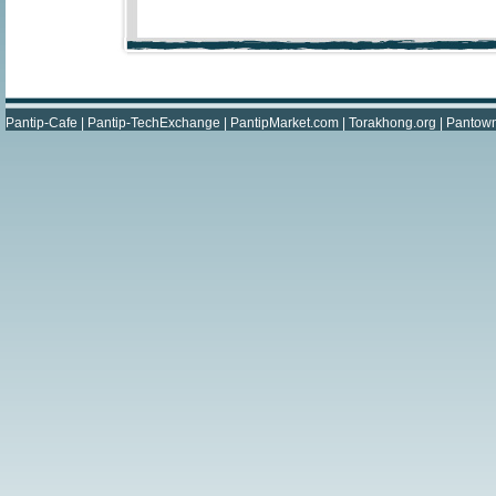
Pantip-Cafe
|
Pantip-TechExchange
|
PantipMarket.com
|
Torakhong.org
|
Pantow