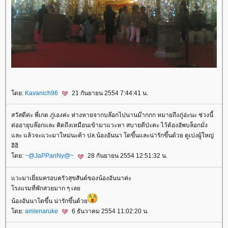
ดย:
Kavanich96
21 กันยายน 2554 7:44:41 น.
สวัสดีค่ะ พี่เกด ภู่เองค่ะ ห่างหายจากบล๊อกไปนานม๊ากกก หมายถึงภู่อ่ะนะ ช่วงนี้
ต่ออายุบล๊อกและ คิดถึงเหมือนเข้ามาแวะหา สบายดีป่ะคะ ไว้ต้องอัพบล็อกมั่ง
ละ แล้วจะแวะมาใหม่นะค้า ปล.น้องอันนา โตขึ้นและน่ารักขึ้นด้วย ดูเปงผู้ใหญ่
อิอิ
ดย:
~@JaPPanNy@~
28 กันยายน 2554 12:51:32 น.
วะมาเยี่ยมครอบครัวสุขสันต์ของน้องอันนาค่ะ
รงแรมที่พักสวยมาก ๆ เล
น้องอันนาโตขึ้น น่ารักขึ้นด้ว
ดย:
amienaruke
6 ธันวาคม 2554 11:02:20 น.