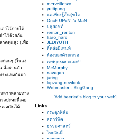
merveillesxx
เนื้อหาสำคัญ)
yuttipung
Black Swan : อิสรภาพสีดำ (เปิดเผยเนื้อหา
ค่เพียงรู้สึกสุขใจ
สำคัญ)
OncE UPoN'-'a MaN
บลูยอชท์
Blue Valentine : รักหมดใจยังไงก็หมดอายุ ?
มเอาไว้ภายใต้
renton_renton
Biutiful : หดหู่ รันทด งดงาม (เปิดเผยเนื้อหา
ำไว้ด้วยกัน
haro_haro
สำคัญ)
าดทุนสูง (เพื่อ
JEDIYUTH
น้ำตาลแดง (เปิดเผยเนื้อหนังนะครับ)
ตี๋หล่อมีเสน่ห์
สุดเขต เสลดเป็ด : ตลกเล่นการเมือง (เปิดเผ
ต้องบอกด้วยเหรอ
องก่อนๆ (ในแง่
เนื้อหาสำคัญ)
เทพบุตรตบะแตก!!
The Vertical Ray of the Sun
 สื่อผ่านตัว
McMurphy
navagan
The Social network : หมอนี่ติด F วิชาสังคม
ะหองระแหงกันมา
juring
Inception : ทางออกที่ออกแบบได้ (เปิดเผ
lopzang-newlook
เนื้อหาสำคัญ)
Webmaster - BlogGang
วามหลากหลายทาง
ลุงบุญมีระลึกชาติ : จิตวิญญาณที่ถูกสนตะพา
[Add beerled's blog to your web]
แรงปะทะนี้เค
(เปิดเผยเนื้อหาสำคัญ)
Links
านจอเงินได้
Shutter Island : วิวาทะระหว่างสันติวิธีและ
กระตุกฟิล์ม
ความรุนแรง (เปิดเผยเนื้อหาสำคัญ)
สตาร์พิค
นาคปรก : พุทธศิลป์เสียดสีสงฆ์ (เปิดเผยเนื้อหา
ธรรมศาสตร์
สำคัญ)
ไทยอินดี้
The Book of Eli : แสงส่องยุคมิคสัญญี (เปิดเผ
nanoguy