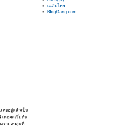
เนื้อหาสำคัญ)
เฉลิมไท
Hachiko : A Dog's Story : สุนัขหลงทางและ
BlogGang.com
รางรถไฟ (เปิดเผยเนื้อหาสำคัญ)
The Hurt Locker : โลกเสี้ยนสงคราม (เปิดเผ
เนื้อหาสำคัญ)
A Serious Man : ทุกข์ขั้นเทพ (เปิดเผยเนื้อหา
สำคัญ)
air doll : หากต้องหายใจอย่างไร้ชีวิต (เปิดเผ
เนื้อหาสำคัญ)
The Founding of a Republic : มังกรสร้างภาพ
Avatar : โลกสีฟ้าที่ถูกรังแก (เปิดเผยเนื้อหา
สำคัญ)
The Box : เราสำรวจพื้นผิวของดาว เค้าสำรวจ
ก้นบึ้งของใจ (เปิดเผยเนื้อหาสำคัญ)
เฉือน : สังคมศัลยกรรม (เปิดเผยเนื้อหาสำคัญ)
นางไม้และชายหลงป่า
เคยอยู่แล้วเป็น
Frozen Flower : รสนิยม ชาตินิยม (เปิดเผ
 เหตุผลเริ่มต้น
เนื้อหาสำคัญ)
ความอบอุ่นที่
Watchmen : ขำไหม๊ ? ศัตรูที่แท้จริงของ
สงครามคือ “สันติ” (เปิดเผยเนื้อหาสำคัญและ
ปรดใช้วิจารณญาณ)