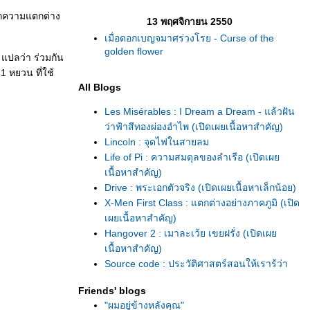
หากความแตกต่าง
13 พฤศจิกายน 2550
เมื่อดอกเบญจมาศร่วงโรย - Curse of the
golden flower
แปลว่า ร่วมกัน
1 หยวน ที่ใช้
All Blogs
Les Misérables : I Dream a Dream - แล้วฝัน
ว่าฟ้าสีทองผ่องอำไพ (เปิดเผยเนื้อหาสำคัญ)
Lincoln : จุดไฟในสายลม
Life of Pi : ความสมดุลของลำเรือ (เปิดเผ
เนื้อหาสำคัญ)
Drive : พระเอกตัวจริง (เปิดเผยเนื้อหาเล็กน้อย)
X-Men First Class : แตกต่างอย่างภาคภูมิ (เปิด
เผยเนื้อหาสำคัญ)
Hangover 2 : เมาละเว้ย เขยฝรั่ง (เปิดเผ
เนื้อหาสำคัญ)
Source code : ประวัติศาสตร์สอนให้เรารู้ว่า
เราไม่เคยเรียนรู้อะไรจากประวัติศาสตร์เลย ?
Friends' blogs
(สปอยล์)
"ผมอยู่ข้างหลังคุณ"
๑๒๗ ชม. : ความบ้าพลังของมนุษย์ (เปิดเผ