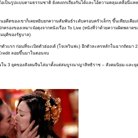
นหรือเป็นรูปแบบตามธรรมชาติ ยังคงถกเถียงกันได้และไอ้ความคลุมเคลือนี่
งานในอดีตของเขาก็เคยหยิบยกความสัมพันธ์ระดับครอบครัวเล็กๆ ขึ้นเทียบเคีย
รองของเหมาเจ๋อตุงจากหนังเรื่อง To Live (หนังที่ว่าด้วยความผิดพลาดขอ
มมุติของรัฐบาล)
ัวแรก ก่อนที่จะเปิดตัวฮ่องเต้ (โจเหวินฟะ) อีกตัวละครหลักในฉากถัดมา 2
d Credit ลอยขึ้นมาในตอนจบ
นใน 3 ยุคของสังคมจีนไล่มาตั้งแต่สมบูรณาญาสิทธิราช – สังคมนิยม-และยุ