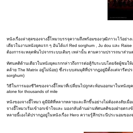
หนังเรื่องล่าสุดของจางอี้โหมวบรรจุความถึงพร้อมของวุฒิภาวะไว้อย่าง
เดียวในงานหนังยุคแรก ๆ อันได้แก่ Red sorghum , Ju dou และ Raise t
ต้องการจะหลุดพ้นไปจากระบบเดิมๆ เหล่านั้น ตามความปรารถนาส่วน
ทัศนคติด้านเดียวในหนังยุคแรกกล่าวถึงการต่อสู้กับระบบโดยจัดผู้ชมให้อยู่
คล้าย The Matrix อยู่ไม่น้อย) ซึ่งระบบสมมุติที่ปรากฎอยู่มีตั้งแต่จ
sorghum)
วิธีในการมองชีวิตของจางอี้โหมวที่เปลี่ยนไปถูกสะท้อนออกมาในหนังยุค
alone for thousands of mile
หนังของจางอี้โหมว ดูมีมิติที่หลากหลายและลึกขึ้นอย่างไม่ต้องสงสัยเมื่อ
จางอี้โหมวเริ่มเข้าอกเข้าใจและ มองกลับด้านผ่านทัศนคติของฝ่ายตรงข้าม
หลายนี้เองได้ปรากฎอยู่ในหนังเรื่อง Hero ความรู้สึกประนีประนอมของจ