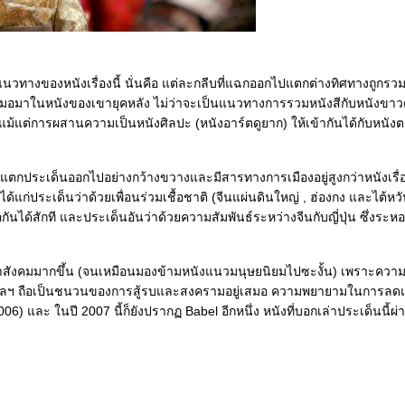
แนวทางของหนังเรื่องนี้ นั่นคือ แต่ละกลีบที่แฉกออกไปแตกต่างทิศทางถูกรว
เสมอมาในหนังของเขายุคหลัง ไม่ว่าจะเป็นแนวทางการรวมหนังสีกับหนังขาวด
แม้แต่การผสานความเป็นหนังศิลปะ (หนังอาร์ตดูยาก) ให้เข้ากันได้กับหนังตล
ะแตกประเด็นออกไปอย่างกว้างขวางและมีสารทางการเมืองอยู่สูงกว่าหนังเรื่
็ได้แก่ประเด็นว่าด้วยเพื่อนร่วมเชื้อชาติ (จีนแผ่นดินใหญ่ , ฮ่องกง และไต้หวัน
กันได้สักที และประเด็นอันว่าด้วยความสัมพันธ์ระหว่างจีนกับญี่ปุ่น ซึ่งร
ัญหาสังคมมากขึ้น (จนเหมือนมองข้ามหนังแนวมนุษยนิยมไปซะงั้น) เพราะค
นา ฯลฯ ถือเป็นชนวนของการสู้รบและสงครามอยู่เสมอ ความพยายามในการลด
) และ ในปี 2007 นี้ก็ยังปรากฏ Babel อีกหนึ่ง หนังที่บอกเล่าประเด็นนี้ผ่