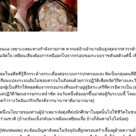
่อนแอ เหยาะแหยะทางกำลังกายภาพ หากแต่อ้างอำนาจอันสูงสุดจากสวรรค์ว่
นจิตใจ เหยียนเสียงต้องการหนีออกไปจากกรอบของระบบราชสันตติวงศ์นี้ เพื
มในอดีตที่รู้สึกกระด้างกระเดื่องต่อระบบการปกครองและจัดเป็นกลุ่มคนที่มี
ลี่ยนแปลงระบบอันไม่ชอบธรรมในสังคมด้วยการปฏิวัติเพื่อขจัดวิถีทางและวิธี
อกผู้เป็นที่รักให้หลุดพ้นจากกรอบกรงที่จองจำอยู่สู่อิสระเสรีที่ควรมีควรเป็น 
แสปฏิวัติวัฒนธรรมกระหน่ำซัด จนวันหนึ่งต้องลุกขึ้นมาต่อสู้กับระบบนี้ โดย
ับคว้ารางวัลอันเกริกเกียรติจากนานาชาติมามากมาย)
นหนึ่งนโยบายของท่านผู้นำเหมาเจ๋อตุงที่ส่งนักศึกษาในยุคนั้นไปใช้ชีวิตใน
่วมชาติ (บ้างเข้มแข็งกลับมาเหมือนเหยียนเจี๋ย บ้างก็ล้มตายไปไม่น้อย)
Worldwide) สะท้อนปัญหาสังคมในปัจจุบันที่ถูกครอบครัวเลี้ยงดูด้วยความมั