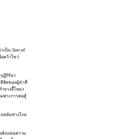
Speed Racer : อะไหล่เล็กๆ ที่สร้างโลก
Syndromes and A Century : เมื่อ “แสง
ศตวรรษ” ฉา
My Blueberry Night : อารมณ์ blue มีบางมุมที่
ัง nice (เปิดเผยเนื้อหาสำคัญ)
The Mist : เมื่อ “หมอก” บังตา
No Country for Old Men : คุณฆ่าลมหายใจ ?
Atonement : โลกกลมใบนี้มีหลายมุม
าเป็น Son of
Mystic River : พระเจ้า กฎหมาย สายน้ำ
่อคว้าไขว่
Eastern Promises : บันทึกแห่งรอยบาป
Cloverfield : “แขก”ที่ไม่ได้รับเชิญ
ปฏิกิริยา
The Fountain : นิยามใหม่ของอมตะ
คิดของผู้นำที่
Elizabeth : The Golden Age : ทะเล อารมณ์
(ตัวจางอี้โหมว
สายลม สตรี
เฉพาะการต่อสู้
I Am Legend : โรคร้ายที่เรียกว่า “ความเหงา”
The Warlords : จุดยืนที่เสียดุล
Lust , Caution : วิปริตรัก
ชนบทอันห่างไกล
รักแห่งสยาม : Love of Siam : Love as-I-am
Paprika : ฝันฝังลึก
เมื่อดอกเบญจมาศร่วงโรย - Curse of the
่งคั่งแทนความ
golden flower