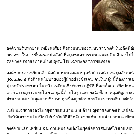
องค์ชายรัชทายาท เหยียนเสียง คือตัวแทนของระบบราชวงศ์ ในอดีตที่อ
heaven ในการขึ้นครองบัลลังก์เพื่อกุมชะตากรรมของแผ่นดิน ลึกลงไปใ
รสชาติของอิสรภาพเยี่ยงปุถุชน โดยเฉพาะอิสรภาพแห่งรัก
องค์ชายรองเหยียนเจี๋ย คือตัวแทนของคนหนุ่มหัวก้าวหน้าแห่งยุคสังคมนิย
(Reaction) ต่อต้านนโยบายของผู้นำอย่างชัดเจน คนในกลุ่มนี้ต้องการเป
มุ่งกดขี่ประชาชน ในหนัง เหยียนเจี๋ยก่อการปฏิวัติเพื่อเสด็จแม่ เพื่อปลดแ
เองก็น่าจะถูกรวมอยู่ในคนกลุ่มนี้ด้วยในฐานะของนักศึกษาหนุ่มที่ถูกกระ
ผ่านงานหนังในยุคแรก ซึ่งแทบทุกเรื่องถูกห้ามฉายในประเทศจีน แต่กล
เหยียนเจี๋ยถูกส่งตัวไปอยู่ชายแดนนาน 3 ปี ด้วยบัญชาของฮ่องเต้ เสมือ
เพื่อให้เยาวชนในเมืองได้เข้าใจวิถีชีวิตอันยากแค้นแสนลำบากของเพื่อนร
องค์ชายเล็ก เหยียนเฉิน ตัวแทนของเด็กในยุคสื่อสารสนเทศไร้ขอบเขต (