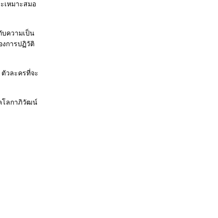
แหละเหมาะสมอ
Milk : ความหลากหลายประ“เพศ”ในประเทศเสรี
THE READER : รอยเปื้อนที่ล้างไม่ออก
The Curious Case of Benjamin Button : L-if-e
งกับความเป็น
ถ้าชีวิตนี้ไม่มีคำว่า “ถ้า” (เปิดเผยเนื้อหาสำคัญ)
งการปฏิวัติ
Slumdog Millionaire : เกมยาจก (เปิดเผยเนื้อหา
สำคัญ)
Red Cliff 2 : สองหัวดีกว่าหัวเดียว (หัวสมองและ
 ตัวละครที่จะ
หัวใจ) "เปิดเผยเนื้อหาสำคัญ"
ความสุขของ “กะทิ” : หนังไทยไร้จริต (เปิดเผ
คโลกาภิวัฒน์
เนื้อหาสำคัญ)
ฝัน หวาน อาย จูบ
Tokyo Tower - Mom & Me, and sometimes
Dad. : สถาปัตยกรรมของแม่
ลงต่อตาย : Death is Beautiful
Red Cliff : ความคิดเป็นของมีคม
Hero : ผู้ชนะ (ตอนที่สอง)
Hero : ผู้ชนะ (ตอนที่หนึ่ง)
Hancock มหาอำนาจถ่อ
Wanted : ประกาศจับตัวตน
Once : รักลงแดงและแรงบันดาลใจ