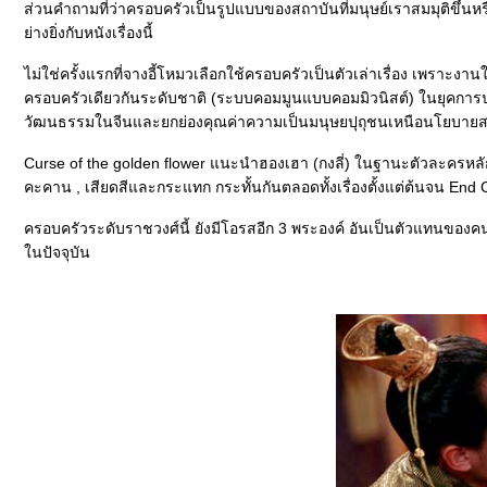
ส่วนคำถามที่ว่าครอบครัวเป็นรูปแบบของสถาบันที่มนุษย์เราสมมุติขึ้
่างยิ่งกับหนังเรื่องนี้
ไม่ใช่ครั้งแรกที่จางอี้โหมวเลือกใช้ครอบครัวเป็นตัวเล่าเรื่อง เพราะ
ครอบครัวเดียวกันระดับชาติ (ระบบคอมมูนแบบคอมมิวนิสต์) ในยุคการปกค
วัฒนธรรมในจีนและยกย่องคุณค่าความเป็นมนุษยปุถุชนเหนือนโยบายส
Curse of the golden flower แนะนำฮองเฮา (กงลี่) ในฐานะตัวละครหลักต
คะคาน , เสียดสีและกระแทก กระทั้นกันตลอดทั้งเรื่องตั้งแต่ต้นจน En
ครอบครัวระดับราชวงศ์นี้ ยังมีโอรสอีก 3 พระองค์ อันเป็นตัวแทนของค
นปัจจุบัน