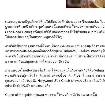
ดอกเบญจมาศมีรูปลักษณ์ที่ก่อให้เกิดมโนทัศน์บางอย่าง ซึ่งสอดคล้องกับ
ฐานดอกเพียงหนึ่งเดียว จุดร่วมตรงนี้แหละที่จางอี้โหมวพยายามค้นหา
(The Road Home) หรือหนังที่มีสี monotone เข้าไว้ด้วยกัน (Hero) หรือ
ห้กลายเป็นขวัญใจมหาชนหมู่มากให้ได้)
งานวิจัยชิ้นล่าสุดของจางอี้โหมว มีความทะเยอทะยานอย่างสูงยิ่ง เพรา
จิตวิทยาของปัจเจกบุคคลก็กล่าวถึงอยู่บ้างเหมือนกัน) แต่ที่เด่นชัดจริงๆ ก
ละครที่เป็นตัวแทนจากแต่ละประเทศ) ที่ควรจะสมานฉันท์เป็นมิตรที่ดีต่อ
าวนาน นับแต่ยุคสงครามโลกจวบจนปัจจุบัน
กระแสของโลกปัจจุบัน เริ่มหันมาให้ความสนใจกับงานหนังที่สื่อถึงป
ความคิดของผู้คนในโลกที่แตกต่างทางเชื้อชาติ , สัญชาติ และศาส
ถูกเสนอมาแล้วในหนัง Hollywood เรื่อง Crash (ภาพยนตร์ยอดเยี่ยมปี 2006
อย่างขึงขัง จริงจัง และงดงามยิ่ง
Curse of the golden flower ของจางอี้โหมวคือหนึ่งในแนวทางนั้น