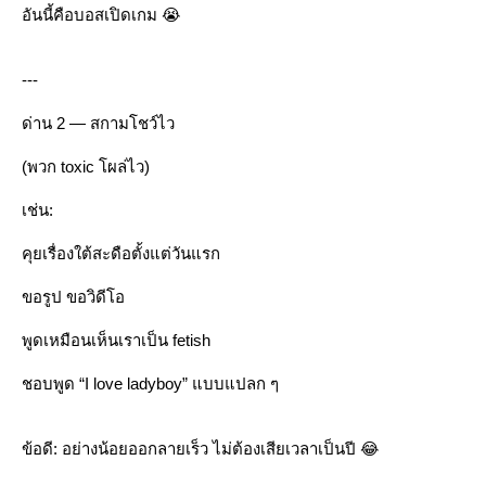
อันนี้คือบอสเปิดเกม 😭
---
ด่าน 2 — สกามโชว์ไว
(พวก toxic โผล่ไว)
เช่น:
คุยเรื่องใต้สะดือตั้งแต่วันแรก
ขอรูป ขอวิดีโอ
พูดเหมือนเห็นเราเป็น fetish
ชอบพูด “I love ladyboy” แบบแปลก ๆ
ข้อดี: อย่างน้อยออกลายเร็ว ไม่ต้องเสียเวลาเป็นปี 😂