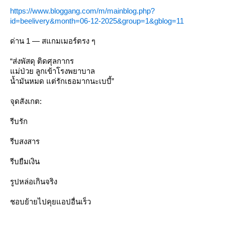
https://www.bloggang.com/m/mainblog.php?
id=beelivery&month=06-12-2025&group=1&gblog=11
ด่าน 1 — สแกมเมอร์ตรง ๆ
“ส่งพัสดุ ติดศุลกากร
ม่ป่วย ลูกเข้าโรงพยาบาล
น้ำมันหมด แต่รักเธอมากนะเบบี้”
จุดสังเกต:
รีบรัก
รีบสงสาร
รีบยืมเงิน
รูปหล่อเกินจริง
ชอบย้ายไปคุยแอปอื่นเร็ว