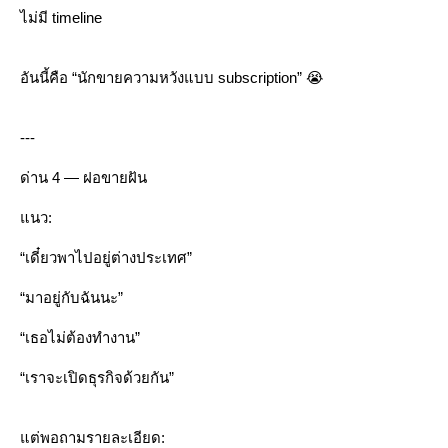
ไม่มี timeline
อันนี้คือ “นักขายความหวังแบบ subscription” 😭
---
ด่าน 4 — ฝอขายฝัน
นว:
“เดี๋ยวพาไปอยู่ต่างประเทศ”
“มาอยู่กับฉันนะ”
“เธอไม่ต้องทำงาน”
“เราจะเปิดธุรกิจด้วยกัน”
ต่พอถามรายละเอียด: