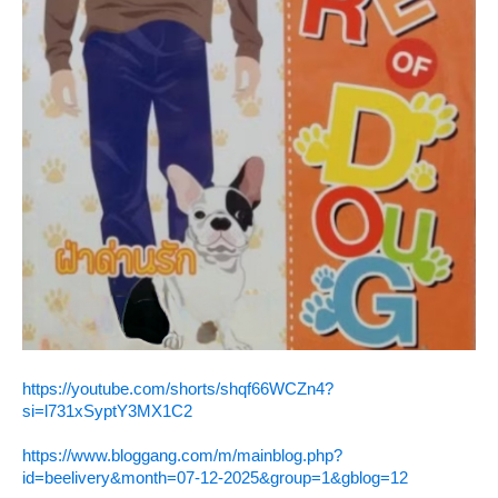
https://youtube.com/shorts/shqf66WCZn4?
si=l731xSyptY3MX1C2
https://www.bloggang.com/m/mainblog.php?
id=beelivery&month=07-12-2025&group=1&gblog=12