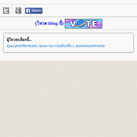
(โหวต blog นี้)
ผู้โหวตบล็อกนี้...
คุณcyberlifenlearn
,
คุณนายแว่นขยันเที่ยว
,
คุณnewyorknurse