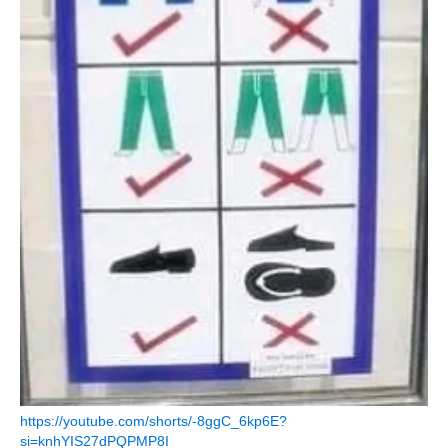
https://youtube.com/shorts/-8ggC_6kp6E?
si=knhYIS27dPQPMP8I