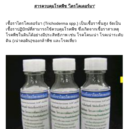
สารควบคุมโรคพืช 'ไตรโคเดอร์มา'
เชื้อราไตรโคเดอร์มา (Trichoderma spp.) เป็นเชื้อราชั้นสูง จัดเป็น
เชื้อราปฏิปักษ์ที่สามารถใช้ควบคุมโรคพืช ซึ่งเกิดจากเชื้อราสาเหตุ
รคพืชในดินได้อย่างมีประสิทธิภาพ เช่น โรคโคนเน่า โรคเน่าระดับ
ดิน (เน่าคอดิน)ของกล้าพืช และโรคเหี่ยว