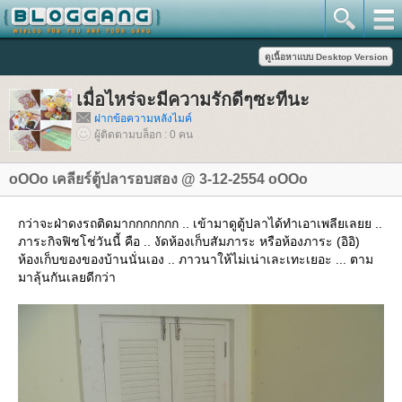
เมื่อไหร่จะมีความรักดีๆซะทีนะ
ฝากข้อความหลังไมค์
ผู้ติดตามบล็อก : 0 คน
oOOo เคลียร์ตู้ปลารอบสอง @ 3-12-2554 oOOo
กว่าจะฝ่าดงรถติดมากกกกกกก .. เข้ามาดูตู้ปลาได้ทำเอาเพลียเลยย ..
ภาระกิจฟิชโช่วันนี้ คือ .. งัดห้องเก็บสัมภาระ หรือห้องภาระ (อิอิ)
ห้องเก็บของของบ้านนั่นเอง .. ภาวนาให้ไม่เน่าเละเทะเยอะ ... ตาม
มาลุ้นกันเลยดีกว่า