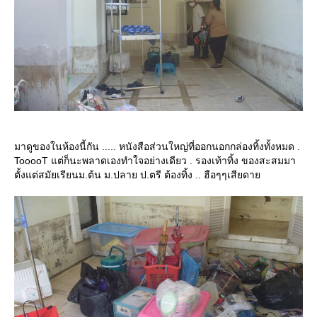
มาดูของในห้องนี้กัน ..... หนังสือส่วนใหญ่ที่ออกนอกกล่องทิ้งทั้งหมด .
TooooT แต่ก็นะพลาดเองทำใจอย่างเดียว . รองเท้าทิ้ง ของสะสมมา
ตั้งแต่สมัยเรียนม.ต้น ม.ปลาย ป.ตรี ต้องทิ้ง .. ฮือๆๆเสียดา