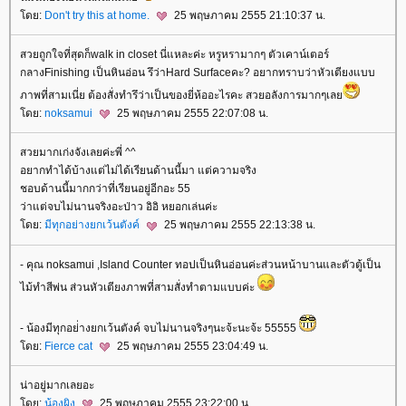
ดย:
Don't try this at home.
25 พฤษภาคม 2555 21:10:37 น.
สวยถูกใจที่สุดก็walk in closet นี่แหละค่ะ หรูหรามากๆ ตัวเคาน์เตอร์
กลางFinishing เป็นหินอ่อน รึว่าHard Surfaceคะ? อยากทราบว่าหัวเตียงแบบ
ภาพที่สามเนี่ย ต้องสั่งทำรึว่าเป็นของยี่ห้ออะไรคะ สวยอลังการมากๆเล
ดย:
noksamui
25 พฤษภาคม 2555 22:07:08 น.
สวยมากเก่งจังเลยค่ะพี่ ^^
อยากทำได้บ้างแต่ไม่ได้เรียนด้านนี้มา แต่ความจริง
ชอบด้านนี้มากกว่าที่เรียนอยู่อีกอะ 55
ว่าแต่จบไม่นานจริงอะป่าว อิอิ หยอกเล่นค่ะ
ดย:
มีทุกอย่างยกเว้นตังค์
25 พฤษภาคม 2555 22:13:38 น.
- คุณ noksamui ,Island Counter ทอปเป็นหินอ่อนค่ะส่วนหน้าบานและตัวตู้เป็น
ไม้ทำสีพ่น ส่วนหัวเตียงภาพที่สามสั่งทำตามแบบค่ะ
- น้องมีทุกอย่่างยกเว้นตังค์ จบไม่นานจริงๆนะจ้ะนะจ้ะ 55555
ดย:
Fierce cat
25 พฤษภาคม 2555 23:04:49 น.
น่าอยู่มากเลยอะ
ดย:
น้องผิง
25 พฤษภาคม 2555 23:22:00 น.