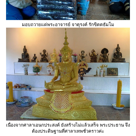
มอบถวายแด่พระอาจารย์ จาตุรงค์ รักขิตตธัมโม
เนื่องจากศาลาเอนกประสงค์ ยังสร้างไม่แล้วเสร็จ พระประธาน จึง
ต้องประดิษฐานที่ศาลาเทพชั่วคราวค่ะ