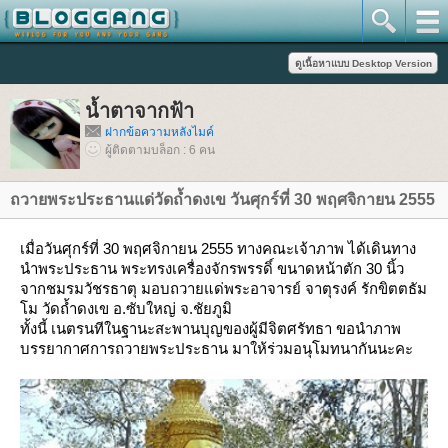
น้ำตาจากฟ้า
ฝากข้อความหลังไมค์
ผู้ติดตามบล็อก : 6 คน
ถวายพระประธานแด่วัดถ้ำดงเข วันศุกร์ที่ 30 พฤศจิกายน 2555
เมื่อวันศุกร์ที่ 30 พฤศจิกายน 2555 ทางคณะเจ้าภาพ ได้เดินทาง
นำพระประธาน พระทรงเครื่องจักรพรรดิ์ ขนาดหน้าตัก 30 นิ้ว
จากชมรมวัชรธาตุ มอบถวายแด่พระอาจารย์ จาตุรงค์ รักขิตตธัม
ม วัดถ้ำดงเข อ.ซับใหญ่ จ.ชัยภูมิ
ทั้งนี้ เนตรนทีในฐานะสะพานบุญของผู้มีจิตศรัทธา ขอนำภาพ
บรรยากาศการถวายพระประธาน มาให้ร่วมอนุโมทนากันนะคะ