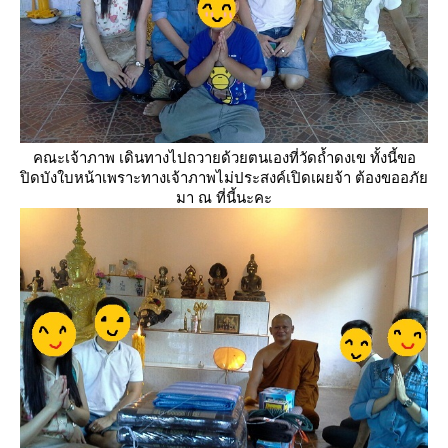
คณะเจ้าภาพ เดินทางไปถวายด้วยตนเองที่วัดถ้ำดงเข ทั้งนี้ขอ
ปิดบังใบหน้าเพราะทางเจ้าภาพไม่ประสงค์เปิดเผยจ้า ต้องขออภั
มา ณ ที่นี้นะคะ