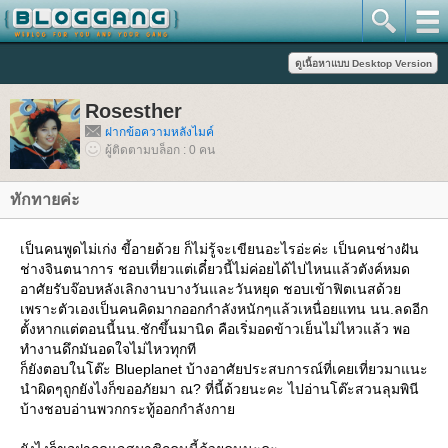
Rosesther
ฝากข้อความหลังไมค์
ผู้ติดตามบล็อก : 0 คน
ทักทายค่ะ
เป็นคนพูดไม่เก่ง ขี้อายด้วย ก็ไม่รู้จะเขียนอะไรอ่ะค่ะ เป็นคนช่างฝัน
ช่างจินตนาการ ชอบเที่ยวแต่เดี๋ยวนี้ไม่ค่อยได้ไปไหนแล้วตังค์หมด
อาศัยรับจ๊อบหลังเลิกงานบางวันและวันหยุด ชอบเข้าฟิตเนสด้ว
เพราะตัวเองเป็นคนคิดมากออกกำลังหนักๆแล้วเหนื่อยแทน นน.ลดอีก
ตั้งหากแต่ตอนนี้นน.ชักขึ้นมานิด คือเริ่มอดข้าวเย็นไม่ไหวแล้ว พอ
ทำงานดึกมันอดใจไม่ไหวทุกที
ก็ยังตอบในโต๊ะ Blueplanet บ้างอาศัยประสบการณ์ที่เคยเที่ยวมาแนะ
นำผิดๆถูกยังไงก็ขออภัยมา ณ? ที่นี้ด้วยนะคะ ไปอ่านโต๊ะสวนลุมพินี
บ้างชอบอ่านพวกกระทู้ออกกำลังกา