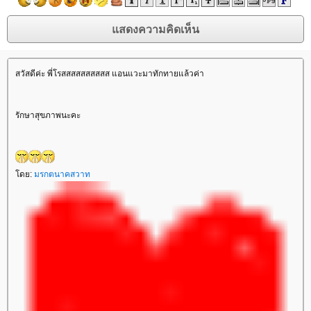
สวัสดีค่ะ พี่โรสสสสสสสสสส แอนแวะมาทักทายแล้วค่า
รักษาสุขภาพนะคะ
ดย:
มรกตนาคสวาท