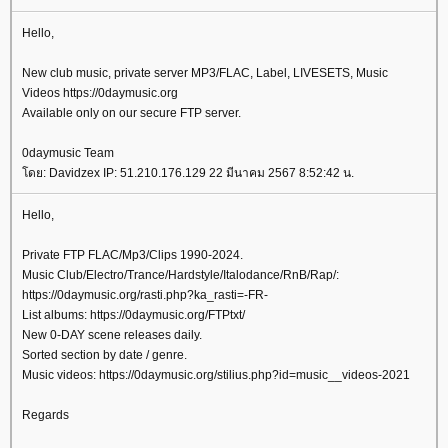
Hello,
New club music, private server MP3/FLAC, Label, LIVESETS, Music
Videos https://0daymusic.org
Available only on our secure FTP server.
0daymusic Team
ดย: Davidzex IP: 51.210.176.129 22 มีนาคม 2567 8:52:42 น.
Hello,
Private FTP FLAC/Mp3/Clips 1990-2024.
Music Club/Electro/Trance/Hardstyle/Italodance/RnB/Rap/:
https://0daymusic.org/rasti.php?ka_rasti=-FR-
List albums: https://0daymusic.org/FTPtxt/
New 0-DAY scene releases daily.
Sorted section by date / genre.
Music videos: https://0daymusic.org/stilius.php?id=music__videos-2021
Regards