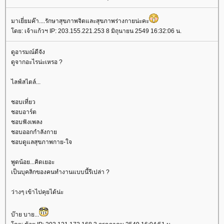
มาเยี่ยมค๊า....รักษาสุขภาพจิตและสุขภาพร่างกายน่ะคะ
ดย: เจ้าแก้วฯ IP: 203.155.221.253 8 มิถุนายน 2549 16:32:06 น.
ดูอารมณ์ดีจัง
ดูจากอะไรน่ะเหรอ ?
ไลฟ์สไตล์...
ชอบเที่ยว
ชอบอาร์ต
ชอบฟังเพลง
ชอบออกกำลังกา
ชอบดูแลสุขภาพกาย-ใจ
พูดน้อย...คิดเยอะ
เป็นบุคลิกของคนทำงานแบบนี้รึเปล่า ?
ว่างๆ เข้าไปคุยได้น่ะ
บ๊าย บาย...