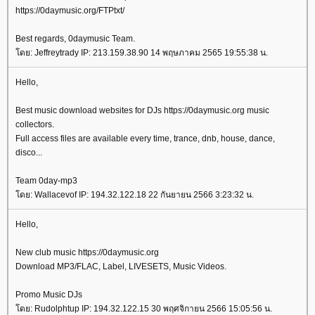
https://0daymusic.org/FTPtxt/
Best regards, 0daymusic Team.
ดย: Jeffreytrady IP: 213.159.38.90 14 พฤษภาคม 2565 19:55:38 น.
Hello,
Best music download websites for DJs https://0daymusic.org music
collectors.
Full access files are available every time, trance, dnb, house, dance,
disco...
Team 0day-mp3
ดย: Wallacevof IP: 194.32.122.18 22 กันยายน 2566 3:23:32 น.
Hello,
New club music https://0daymusic.org
Download MP3/FLAC, Label, LIVESETS, Music Videos.
Promo Music DJs
ดย: Rudolphtup IP: 194.32.122.15 30 พฤศจิกายน 2566 15:05:56 น.