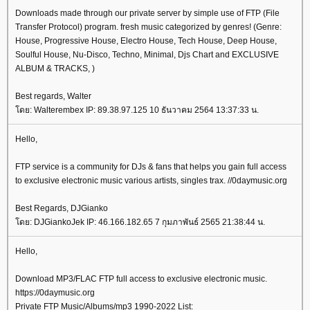
Downloads made through our private server by simple use of FTP (File
Transfer Protocol) program. fresh music categorized by genres! (Genre:
House, Progressive House, Electro House, Tech House, Deep House,
Soulful House, Nu-Disco, Techno, Minimal, Djs Chart and EXCLUSIVE
ALBUM & TRACKS, )
Best regards, Walter
ดย: Walterembex IP: 89.38.97.125 10 ธันวาคม 2564 13:37:33 น.
Hello,
FTP service is a community for DJs & fans that helps you gain full access
to exclusive electronic music various artists, singles trax. //0daymusic.org
Best Regards, DJGianko
ดย: DJGiankoJek IP: 46.166.182.65 7 กุมภาพันธ์ 2565 21:38:44 น.
Hello,
Download MP3/FLAC FTP full access to exclusive electronic music.
https://0daymusic.org
Private FTP Music/Albums/mp3 1990-2022 List: