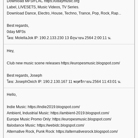
Download MP3/FLAC https://0daymusic.org
Label, LIVESETS, Music Videos, TV Series.
Download Dance, Electro, House, Techno, Trance, Pop, Rock, Rap...
Best regards,
0day MP3s
ดย: MolellaJok IP: 190.2.133.230 13 มิถุนายน 2564 2:00:11 น.
Hey,
Club new music scene releases https://europesmusic.blogspot.com/
Best regards, Joseph
ดย: JosephOxich IP: 190.2.130.167 11 พฤศจิกายน 2564 11:43:01 น.
Hello,
Indie Music: https://indie2019.blogspot.com/
Ambient, Industrial Music: https://ambient-2019.blogspot.com/
Europe Music Promo Only: https://europesmusic.blogspot.com/
Italodance Music: https://webidc.blogspot.com/
Alternative Rock, Punk Rock: https://alternativesrock.blogspot.com/