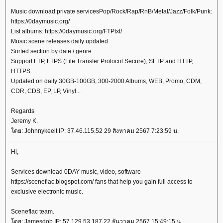
Music download private servicesPop/Rock/Rap/RnB/Metal/Jazz/Folk/Punk:
https://0daymusic.org/
List albums: https://0daymusic.org/FTPtxt/
Music scene releases daily updated.
Sorted section by date / genre.
Support FTP, FTPS (File Transfer Protocol Secure), SFTP and HTTP,
HTTPS.
Updated on daily 30GB-100GB, 300-2000 Albums, WEB, Promo, CDM,
CDR, CDS, EP, LP, Vinyl...
Regards
Jeremy K.
ดย: Johnnykeelt IP: 37.46.115.52 29 สิงหาคม 2567 7:23:59 น.
Hi,
Services download 0DAY music, video, software
https://sceneflac.blogspot.com/ fans that help you gain full access to
exclusive electronic music.
Sceneflac team.
ดย: Jamesdob IP: 57.129.53.187 22 ธันวาคม 2567 15:49:15 น.