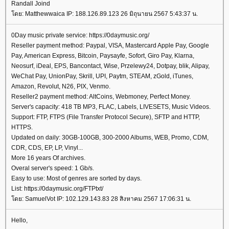
Randall Joind
ดย: Matthewwaica IP: 188.126.89.123 26 มิถุนายน 2567 5:43:37 น.
0Day music private service: https://0daymusic.org/
Reseller payment method: Paypal, VISA, Mastercard Apple Pay, Google
Pay, American Express, Bitcoin, Paysayfe, Sofort, Giro Pay, Klarna,
Neosurf, iDeal, EPS, Bancontact, Wise, Przelewy24, Dotpay, blik, Alipay,
WeChat Pay, UnionPay, Skrill, UPI, Paytm, STEAM, zGold, iTunes,
Amazon, Revolut, N26, PIX, Venmo.
Reseller2 payment method: AltCoins, Webmoney, Perfect Money.
Server's capacity: 418 TB MP3, FLAC, Labels, LIVESETS, Music Videos.
Support: FTP, FTPS (File Transfer Protocol Secure), SFTP and HTTP,
HTTPS.
Updated on daily: 30GB-100GB, 300-2000 Albums, WEB, Promo, CDM,
CDR, CDS, EP, LP, Vinyl...
More 16 years Of archives.
Overal server's speed: 1 Gb/s.
Easy to use: Most of genres are sorted by days.
List: https://0daymusic.org/FTPtxt/
ดย: SamuelVot IP: 102.129.143.83 28 สิงหาคม 2567 17:06:31 น.
Hello,