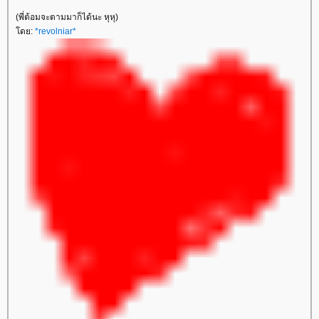
(พี่ต้อมจะตามมาก็ได้นะ หุหุ)
ดย:
*revolniar*