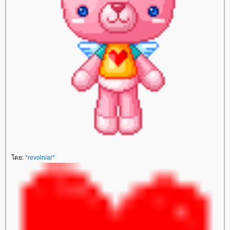
ดย:
*revolniar*