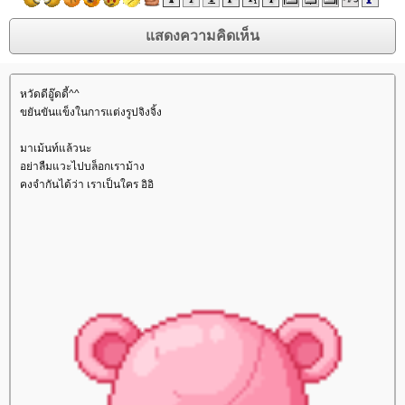
หวัดดีอู๊ดดี้^^
ขยันขันแข็งในการแต่งรูปจิงจิ้ง
มาเม้นท์แล้วนะ
อย่าลืมแวะไปบล็อกเราม้าง
คงจำกันได้ว่า เราเป็นใคร อิอิ