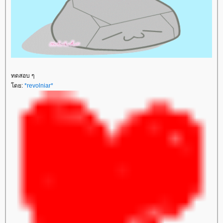
ทดสอบ ๆ
ดย:
*revolniar*