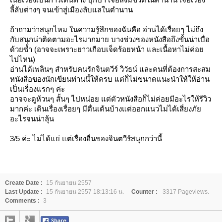
ลี้ลับต่างๆ จนเข้าสู่เมืองลับแลในตำนาน
ถ้าถามว่าสนุกไหม ในความรู้สึกของฉันคือ อ่านได้เรื่อยๆ ไม่ถึง
กับสนุกน่าติดตามอะไรมากมาย บางช่วงของหนังสือถึงขั้นน่าเบื่อ
ด้วยซ้ำ (อาจจะเพราะยาวเกือบเจ็ดร้อยหน้า และเนื้อหาไม่ค่อ
ไปไหน)
อ่านได้เพลินๆ สำหรับคนรักจินตวีร์ วิวัธน์ และคนที่ต้องการสะสม
หนังสือของนักเขียนท่านนี้ให้ครบ แต่ก็ไม่ขนาดแนะนำให้ให้อ่าน
เป็นเรื่องแรกๆ ค่ะ
อาจจะดูห้วนๆ สั้นๆ ไปหน่อย แต่ตัวหนังสือก็ไม่ค่อยมีอะไรให้รีวิว
มากค่ะ เดินเรื่องเรื่อยๆ มีตื่นเต้นบ้างแต่ออกแนวไม่ได้เสี่ยงภั
อะไรจนน่าลุ้น
3/5 ค่ะ ไม่ได้แย่ แต่เรื่องอื่นของจินตวีร์สนุกกว่านี้
Create Date :
15 กันยายน 2557
Last Update :
15 กันยายน 2557 18:13:16 น.
Counter :
3317 Pageviews.
Comments :
3