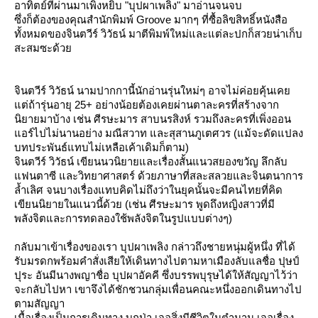
อาทิตย์ที่ผ่านมาเพิ่งหยิบ "บุปผาเพลิง" มาอ่านจนจบ
ซึ่งก็ต้องของคุณสำนักพิมพ์ Groove มากๆ ที่ซื้อลิขสิทธิ์หนังสือ
ทั้งหมดของจินตวีร์ วิวัธน์ มาตีพิมพ์ใหม่และแต่ละปกก็สวยน่าเก็บ
สะสมซะด้ว
จินตวีร์ วิวัธน์ นามปากกานี้นักอ่านรุ่นใหม่ๆ อาจไม่ค่อยคุ้นเค
ต่ถ้ารุ่นอายุ 25+ อย่างน้อยต้องเคยผ่านตาละครที่สร้างจาก
นิยายมาบ้าง เช่น ศีรษะมาร สาบนรสิงห์ รวมถึงละครที่เพิ่งออน
อร์ไปไม่นานอย่าง มณีสวาท และสุสานภูเตศวร (แม้จะดัดแปลง
บทประพันธ์แทบไม่เหลือเค้าเดิมก็ตาม)
จินตวีร์ วิวัธน์ เขียนนวนิยายและเรื่องสั้นแนวสยองขวัญ ลึกลับ
ฟนตาซี และวิทยาศาสตร์ ด้วยภาษาที่สละสลวยและจินตนาการ
ล้ำเลิศ จนบางเรื่องแทบคิดไม่ถึงว่าในยุคนั้นจะมีคนไทยที่คิด
เขียนนิยายในแนวนี้ด้วย (เช่น ศีรษะมาร พูดถึงหญิงสาวที่มี
พลังจิตและการทดลองใช้พลังจิตในรูปแบบต่างๆ)
กลับมาเข้าเรื่องของเรา บุปผาเพลิง กล่าวถึงชายหนุ่มผู้หนึ่ง ที่ได้
รับมรดกพร้อมคำสั่งเสียให้เดินทางไปตามหาเมืองลับแลชื่อ ปุษป์
ปุระ อันมีนางพญาชื่อ บุปผาอัคคี ซึ่งบรรพบุรุษได้ให้สัญญาไว้ว่า
จะกลับไปหา เขาจึงได้ชักชวนกลุ่มเพื่อนคณะหนึ่งออกเดินทางไป
ตามสัญญา
เนื้อเรื่องเป็นการเดินทาง บุกป่า เจอสิ่งมีชีวิตในตำนาน เจอเรื่อง