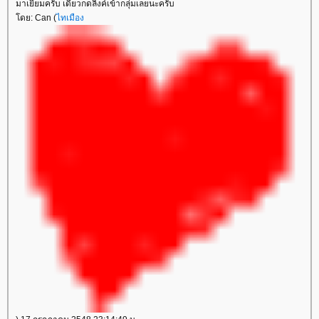
มาเยี่ยมครับ เดี๋ยวกดลิ้งค์เข้ากลุ่มเลยนะครับ
ดย: Can (
ไทเมือง