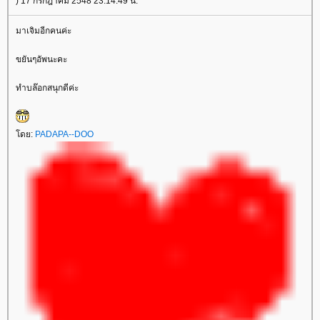
) 17 กรกฎาคม 2548 23:14:49 น.
มาเจิมอีกคนค่ะ
ขยันๆอัพนะคะ
ทำบล๊อกสนุกดีค่ะ
ดย:
PADAPA--DOO