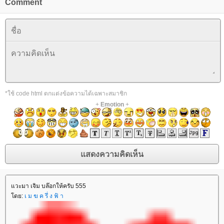
Comment
*ใช้ code html ตกแต่งข้อความได้เฉพาะสมาชิก
+
Emotion
+
วะมา เจิม บล๊อกให้ครับ 555
ดย:
เ ม ฆ ค รึ่ ง ฟ้ า