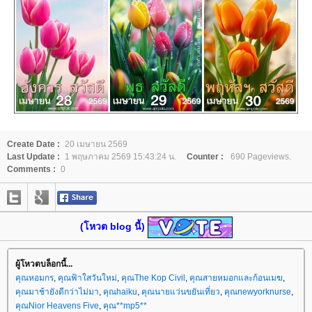
Create Date :
20 เมษายน 2569
Last Update :
1 พฤษภาคม 2569 15:43:24 น.
Counter :
690 Pageviews.
Comments :
0
(โหวต blog นี้)
ผู้โหวตบล็อกนี้...
คุณหอมกร
,
คุณฟ้าใสวันใหม่
,
คุณThe Kop Civil
,
คุณสายหมอกและก้อนเมฆ
,
คุณมาช้ายังดีกว่าไม่มา
,
คุณhaiku
,
คุณนายแว่นขยันเที่ยว
,
คุณnewyorknurse
,
คุณNior Heavens Five
,
คุณ**mp5**