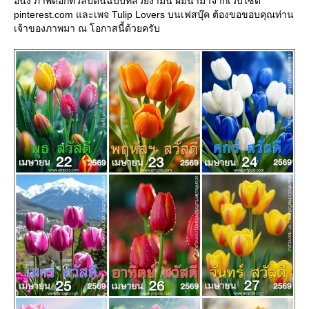
อนึ่ง ภาพดอกทิวลิปต้นฉบับที่สวยงามนี้ ผมนำมาจากเว็บไซต์
pinterest.com และเพจ Tulip Lovers บนเฟสบุ๊ค ต้องขอขอบคุณท่าน
เจ้าของภาพมา ณ โอกาสนี้ด้วยครับ