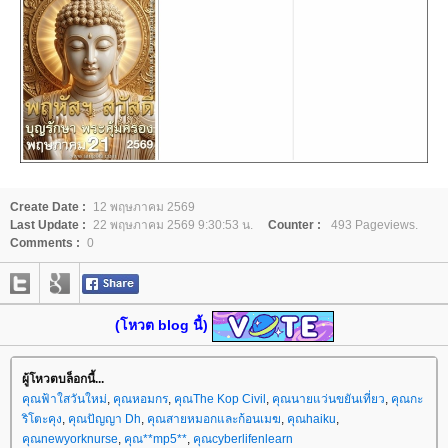
Create Date :
12 พฤษภาคม 2569
Last Update :
22 พฤษภาคม 2569 9:30:53 น.
Counter :
493 Pageviews.
Comments :
0
(โหวต blog นี้)
ผู้โหวตบล็อกนี้...
คุณฟ้าใสวันใหม่
,
คุณหอมกร
,
คุณThe Kop Civil
,
คุณนายแว่นขยันเที่ยว
,
คุณกะ
ริโตะคุง
,
คุณปัญญา Dh
,
คุณสายหมอกและก้อนเมฆ
,
คุณhaiku
,
คุณnewyorknurse
,
คุณ**mp5**
,
คุณcyberlifenlearn