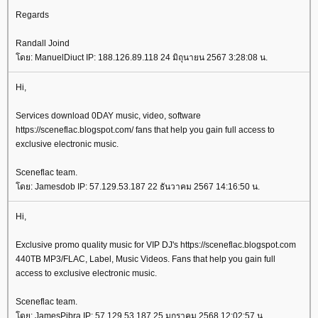
Regards
Randall Joind
ดย: ManuelDiuct IP: 188.126.89.118 24 มิถุนายน 2567 3:28:08 น.
Hi,
Services download 0DAY music, video, software
https://sceneflac.blogspot.com/ fans that help you gain full access to
exclusive electronic music.
Sceneflac team.
ดย: Jamesdob IP: 57.129.53.187 22 ธันวาคม 2567 14:16:50 น.
Hi,
Exclusive promo quality music for VIP DJ's https://sceneflac.blogspot.com
440TB MP3/FLAC, Label, Music Videos. Fans that help you gain full
access to exclusive electronic music.
Sceneflac team.
ดย: JamesPibra IP: 57.129.53.187 25 มกราคม 2568 12:02:57 น.