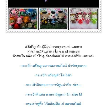
สวัสดีลูกค้า ผุ้มีอุปการะคุณทุกท่านนะคะ
ทางร้านมีสินค้าน่ารััก ๆ มาฝากนะคะ
ถ้าสนใจ คลิ๊ก เข้าไปดูเลือกซื้อกันได้ ตามลิงค์ที่แนบมาค่ะ
กระเป๋าเหรียญ หลากหลายสไตล์ น่ารักทุกแบบ
กระเป๋าเหรียญหัวโต มีตัว
กระเป๋าดินสอ ลายการ์ตูนน่ารัก size L
กระเป๋าดินสอ ลายการ์ตูนน่ารัก size M
กระเป๋าหูหิ้ว ไว้คล้องมือ เก๋ หลากสไตล์