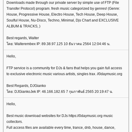
Downloads made through our private server by simple use of FTP (File
Transfer Protocol) program. fresh music categorized by genres! (Genre:
House, Progressive House, Electro House, Tech House, Deep House,
Soulful House, Nu-Disco, Techno, Minimal, Djs Chart and EXCLUSIVE
ALBUM & TRACKS, )
Best regards, Walter
ดย: Walterembex IP: 89.38.97.125 10 ธันวาคม 2564 12:04:46 น.
Hello,
FTP service is a community for DJs & fans that helps you gain full access
to exclusive electronic music various artists, singles trax. //0daymusic.org
Best Regards, DJGianko
ดย: DJGiankoJek IP: 46.166.182.65 7 กุมภาพันธ์ 2565 20:19:47 น.
Hello,
Best music download websites for DJs https://0daymusic.org music
collectors.
Full access files are available every time, trance, dnb, house, dance,