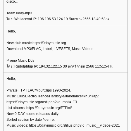
disco...
Team 0day-mp3
ดย: Wallacevof IP: 196.196.53.124 19 กันยายน 2566 18:49:58 น.
Hello,
New club music https://0daymusic.org
Download MP3/FLAC, Label, LIVESETS, Music Videos.
Promo Music DJs
ดย: Rudolphtup IP: 194.32.122.15 30 พฤศจิกายน 2566 11:51:54 น.
Hello,
Private FTP FLAC/Mp3/Clips 1990-2024.
Music Club/Electro/Trance/Hardstyle/Italodance/RnB/Rap/:
https://0daymusic.org/rasti.php?ka_rasti=-FR-
List albums: https://0daymusic.org/FTPtxt/
New 0-DAY scene releases daily.
Sorted section by date / genre.
Music videos: https://0daymusic.org/stilius.php?id=music__videos-2021