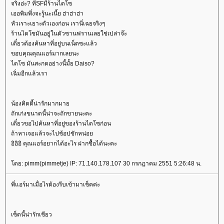
จริงอ่ะ? ที่SFมีร้านไดโซ
เออพิมพึ่งจะรู้นะเนี้ย ฮ่าฮ่าฮ่า
หัวเราะเยาะตัวเองก่อน เรานี่เฉยจริงๆ
ร้านไดโซมันอยู่ในตัวซานฟรานเลยใช่เปล่าจ๊ะ
เดี๋ยวต้องค้นหาที่อยู่บนเน็ตซะแล้ว
ขอบคุณคุณแอร์มากเลยนะ
ไดโซ มันสะกดอย่างนี้มั้ย Daiso?
เฉิ่มอีกแล้วเรา
น้องคิตตี้น่ารักมากมา
ถักเก่งขนาดนี้น่าจะถักขายนะคะ
เดี๋ยวขอไปค้นหาที่อยู่ของร้านไดโซก่อน
ถ้าหาเจอแล้วจะไปช้อปซักหน่อ
อิอิอิ คุณแอร์อยากได้อะไร ฝากซื้อได้นะคะ
ดย: pimm(pimmetje) IP: 71.140.178.107 30 กรกฎาคม 2551 5:26:48 น.
พี่แอร์มาเมื่อไรต้องรีบเข้ามาเช็คค่ะ
เซ็ตนี้น่ารักเชียว