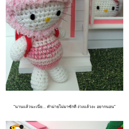
"นานแล้วนะเนี่ย... ทำม่ายไม่มาซักที ง่วงแล้วงะ อยากนอน"