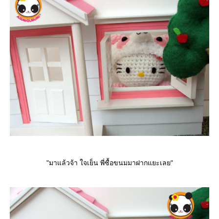
"มาแล้วจ้า ใจเย็น พี่ซื้อขนมมาฝากแยะเลย"