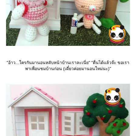
"อ้าว...ใครกันมานอนหลับหน้าบ้านเราละเนี่ย" "ตื่นได้แล้วจ๊ะ ขอเรา
พาเพื่อนชมบ้านก่อน (เดี๋ยวค่อยมานอนใหม่นะ)"