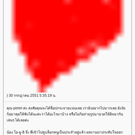
) 30 กรกฎาคม 2551 5:35:19 น.
คุณ pimm ค่ะ สงสัยคุณจะได้ช็อปกระจายแน่นเลย เรายังอยากไปมากเลย ยังงั
ก้อมาคุยให้ฟังได้นะค่ะว่าได้อะไรมาบ้าง หรือไม่ก้อถ่ายรูปมาอวดให้อิจฉากัน
เล่นๆ ได้เลยค่ะ
น้อง โอ-ยู-อิ จ๊ะ พี่เข้าไปดูบล็อกหนูเป็นประจำอยู่แล้ว ผลงานน่าประทับใจออก