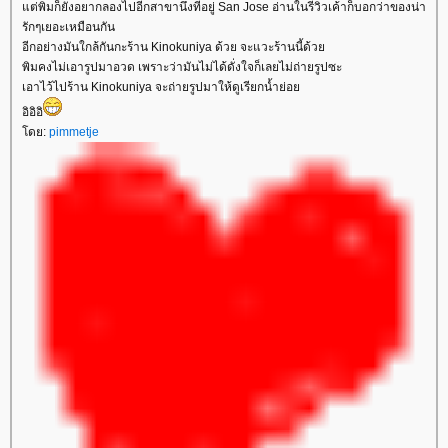
ต่พิมก็ยังอยากลองไปอีกสาขานึงที่อยู่ San Jose อ่านในรีวิวเค้าก็บอกว่าของน่า
รักๆเยอะเหมือนกัน
อีกอย่างมันใกล้กันกะร้าน Kinokuniya ด้วย จะแวะร้านนี้ด้ว
พิมคงไม่เอารูปมาอวด เพราะว่ามันไม่ได้ดั่งใจก็เลยไม่ถ่ายรูปซะ
เอาไว้ไปร้าน Kinokuniya จะถ่ายรูปมาให้ดูเรียกน้ำย่อ
อิอิอิ
ดย:
pimmetje