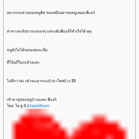
หมวกกระต่ายของหนูคิต ขนเหมือนผ่าขนหนูเลยอ่ะพี่แอร์
ท่าทางจะถักยากแหงมๆๆ แต่ระดับพี่แอร์ก็สำเร็จได้ หุหุ
หนูยังไม่ได้นอนเลยนะเนี่
ที่โน้นกี่โมงแล้วอะคะ
ไปดีกว่าค่ะ เด๋วจะเอากระเป๋ามาโพสบ้าง ฮีฮี
เข้ามาดูของหนูบ้างนะคะ พี่แอร์
ดย: โอ-ยู-อิ (
HappiiBearii