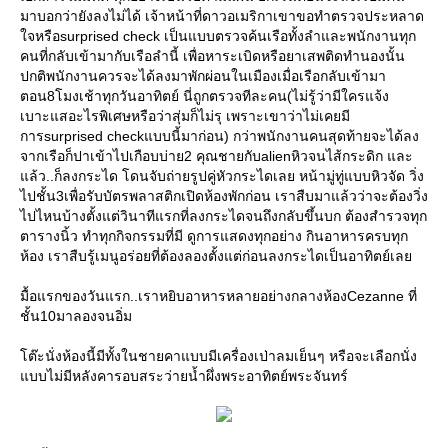
มาบอกว่ายังลงไม่ได้ เจ้าหน้าที่ดาวอเมริกาเขาขอทำตรวจประหลาด
จหรือsurprised check เป็นแบบตรวจค้นเรือทั้งลำและพนักงานทุก
คนที่กลับเข้ามากับเรือลำนี้ เพื่อหาระเบิดหรือยาเสพติดทำนองนั้น
ปกติพนักงานควรจะได้ลงมาพักผ่อนในเมืองเมื่อเรือกลับเข้ามา
ตอน8โมงเช้าทุกวันอาทิตย์ นี่ถูกตรวจทีละคน(ไม่รู้ว่ามีใครแจ้ง
เบาะแสอะไรพิเศษหรือว่าสุ่มก็ไม่รุ เพราะเขาว่าไม่เคยมี
การsurprised checkแบบนี้มาก่อน) กว่าพนักงานคนสุดท้ายจะได้ลง
จากเรือก็ปาเข้าไปเกือบบ่าย2 คุณชายกับalienหิวจนไส้กระดิก และ
ล้ว..ก็ลงกระได โดนจับถ่ายรูปคู่หัวกระไดเลย หน้ามู่ทู่แบบหิวจัด วิ่ง
ไปชั้น3เพื่อรับบัตรพลาสติกเปิดห้องพักก่อน เราสืบมาแล้วว่าจะต้องวิ่ง
ไปไหนบ้างตั้งแต่วินาทีแรกที่ลงกระไดจนถึงกลับขึ้นบก ต้องสำรวจทุก
ตารางนิ้ว ทำทุกกิจกรรมที่มี ดูการแสดงทุกอย่าง กินอาหารครบทุก
ห้อง เราสืบรู้เมนูอร่อยที่ต้องลองตั้งแต่ก่อนลงกระไดเป็นอาทิตย์เล
มื้อแรกของวันแรก..เราหยิบอาหารหลายอย่างกลางห้องCezanne ที่
ชั้น10มาลองจนอิ่ม
ต๊ะนั่งห้องนี้มีทั้งในชายคาแบบมีเครื่องเป่าลมเย็นๆ หรือจะเลือกนั่ง
บบไม่มีหลังคารอบสระว่ายน้ำผึ่งพระอาทิตย์พระจันทร์