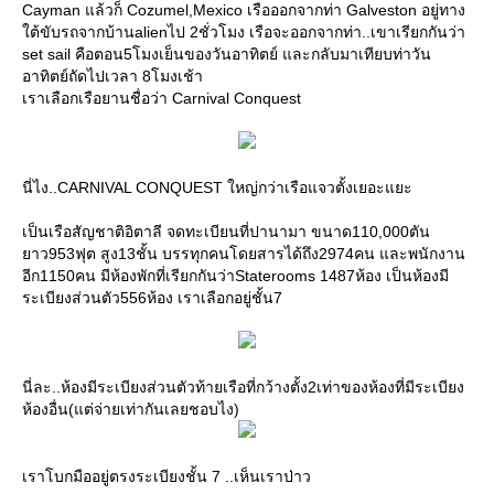
Cayman แล้วก็ Cozumel,Mexico เรือออกจากท่า Galveston อยู่ทาง
ต้ขับรถจากบ้านalienไป 2ชั่วโมง เรือจะออกจากท่า..เขาเรียกกันว่า
set sail คือตอน5โมงเย็นของวันอาทิตย์ และกลับมาเทียบท่าวัน
อาทิตย์ถัดไปเวลา 8โมงเช้า
เราเลือกเรือยานชื่อว่า Carnival Conquest
นี่ไง..CARNIVAL CONQUEST ใหญ่กว่าเรือแจวตั้งเยอะแยะ
เป็นเรือสัญชาติอิตาลี จดทะเบียนที่ปานามา ขนาด110,000ตัน
าว953ฟุต สูง13ชั้น บรรทุกคนโดยสารได้ถึง2974คน และพนักงาน
อีก1150คน มีห้องพักที่เรียกกันว่าStaterooms 1487ห้อง เป็นห้องมี
ระเบียงส่วนตัว556ห้อง เราเลือกอยู่ชั้น7
นี่ละ..ห้องมีระเบียงส่วนตัวท้ายเรือที่กว้างตั้ง2เท่าของห้องที่มีระเบียง
ห้องอื่น(แต่จ่ายเท่ากันเลยชอบไง)
เราโบกมืออยู่ตรงระเบียงชั้น 7 ..เห็นเราป่าว