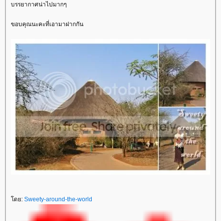
บรรยากาศน่าไปมากๆ
ขอบคุณนะคะที่เอามาฝากกัน
ดย:
Sweety-around-the-world