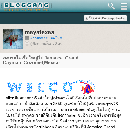
mayatexas
ฝากข้อความหลังไมค์
ผู้ติดตามบล็อก : 0 คน
ลงกระไดเรือใหญ่ไป Jamaica..Grand
Cayman..Cozumel,Mexico
alienฝันอยากลงเรือลำใหญ่เท่าคอนโดมิเนียมไปที่แปลกๆมานาน
ละแล้ว..เมื่อถึงเดือน เม.ย.2550 คุณชายก็ใจดี(หรือจะทนยุทธวิธี
เจรจาต่อรองซึ่ง alienได้ผ่านการอบรมหลักสูตรชั้นสูงไม่ไหว) ชวน
ไปจนได้ ดูท่าคุณชายก็ตื่นเต้นยิ่งกว่าalienซะอีก เราเตรียมหาข้อมูล
กะให้สุดคุ้มตั้งแต่ก้าวลงกระไดเรือสำราญกันเลยละ คุณชายเขา
เลือกไปท่องดาวCarribbean 3ดวงแบบ7วัน ก็มี Jamaica,Grand