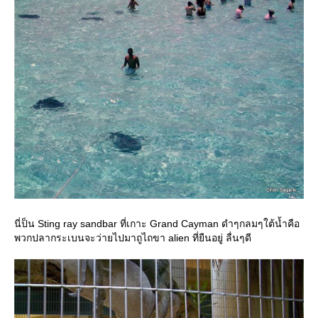
นี่ป็น Sting ray sandbar ที่เกาะ Grand Cayman ดำๆกลมๆใต้น้ำคือ
พวกปลากระเบนจะว่ายไปมาถูไถขา alien ที่ยืนอยู่ ลื่นๆดี