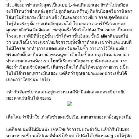
น่ะ..ต้องมาชำแหล่ะสูตรเป็นแบบ 1-4คนกินเอาเอง ถ้าทำไม่เหมือน
จะได้โทษว่าชำแหล่ะสูตรไม่ถูกต้องนะคร๊าบ) กินกับไอสครีมวานิลลา
ส่มาในถ้วยกระเบื้องแช่แข็งเป็นละอองขาวเชียว อร่อยสุดขีดแบบ
ไม่รู้ลืมจริงๆ ต้องขอเพิ่มอีกชุดจนได้ โขมยสตรอแบร์รี่ชีสเคกของ
คุณชายอีกนิด อิ่มจัดเลย..พอทุ่มครึ่งก็รีบวิ่งไปห้อง Toulouse เป็นแบบ
รงละครเวทีมีที่นั่งดู2ชั้น เข้าได้จากชั้น3และชั้น5 alienลืมบอกไป
ว่า บนเรือนี้เขาจะแจกโพยกิจกรรม(ทั้งที่เราทำและเขาทำและแบบที่
ไม่มีใครอยากทำ)การแสดงแต่ละวันจะไม่ซ้ำ วางเอาไว้ให้บนเตียง
พร้อมกับตึ๊กตาปั้นจากผ้าขนหนูขาวจ๊วกไม่ซ้ำแบบทุกวันตอนเขามา
ทำความสะอาดห้องเรา โพยนี้เรียกว่าCapers ทุกคืนก่อนนอน..เรา
ต้องร่ำเรียนเจ้าCaperนี่ เพื่อพรุ่งนี้จะได้เก็บให้ครบทุกรายการ (เป็น
ไปไม่ได้หรอกเพราะมันเยอะ แต่คิดว่าคุณชายกะalienน่าจะเก็บได้
เยอะกว่าใครๆนะ งกไง)..
เช้าวันจันทร์
านแล่นอยู่กลางทะเลสีฟ้ามีแต่แสงแดดระยิบระยับ
มองหาแผ่นดินไม่เจอเล
เห็นไหมว่ามีน้ำใจ..กำลังช่วยคนขับเรือ..พยายามมองหาฝั่งอยู่นะเนี่
ต่ก็ชอบนะที่ไม่มีฝนน่ะ เช็คโพยกิจกรรมประจำวัน แล้วก็รีบไปมอง
หาอาหารเช้า พอไปเจอที่ชั้น3 ก็รีบเข้าไปนั่งโต๊ะที่แหว่งอยู่ จะได้รู้จัก