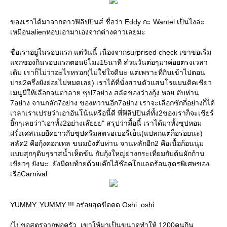
ของเราได้มาจากดาวฟิลิปปินส์ ชื่อว่า Eddy กะ Wantel เป็นไงล่ะ
เหมือนalienหอบเอามาเองจากต่างดาวเลยมะ
ชื่อเราอยู่ในรอบแรก แต่วันนี้ เนื่องจากsurprised check เขาขอเริ่ม
จกของกินรอบแรกตอน6โมง15นาที ส่วนวันต่อๆมาค่อยตรงเวลา
เดิม เราก็ไม่ว่าอะไรหรอก(ไม่ใช่ใจดีนะ แต่เพราะที่กินเข้าไปตอน
บ่าย2ครึ่งยังย่อยไม่หมดเลย) เราได้ที่นั่งส่วนตัวแสนโรแมนติคเชียว
เมนูมีให้เลือกจนตาลาย ซุป7อย่าง สลัดของว่างกุ้ง หอย ตับห่าน
7อย่าง จานกลัก7อย่าง ของหวานอีก7อย่าง เราจะเลือกซักกี่อย่างก็ได้
เวลาเราเปรยว่าเอาอันโน้นหรือนี้ดี พี่ฟิลิปปินส์ทั้ง2ของเราก็จะเชียร์
ิ๊กๆเลยว่า"เอาทั้ง2อย่างเล๊ยยย" สรุปว่ามื้อนี้ เราได้มาทั้งซุปหอม
ฝรั่งเศสเนยยืดยาวกับซุปครีมสตรอเบอรี่เย็น(แปลกแต่ก็อร่อยนะ)
สลัด2 คือกุ้งคอกเทล ขนมปังตับห่าน จานหลักอีก2 คือเนื้อก้อนนุ่ม
บบสุกๆดิบๆราสน้ำเห็ดข้น กับกุ้งใหญ่ย่างกระเที่ยมกับต้นผักก้าน
เขียวๆ ยังนะ..ยังมีตบท้ายด้วยเค๊กไส้ช๊อคโกแลตร้อนสูตรพิเศษของ
เรือCarnival
YUMMY..YUMMY !!! อร่อยสุดขีดดด Oshi..oshi
(ไปขอสูตรจากพ่อครัว..เขาให้มาเป็นขนาดทำให้ 1200คนกิน