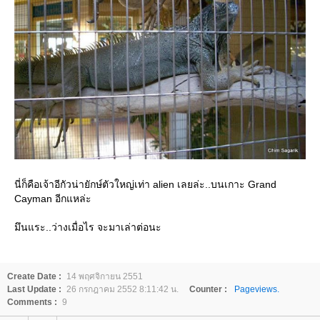
นี่ก็คือเจ้าอีกัวน่ายักษ์ตัวใหญ่เท่า alien เลยล่ะ..บนเกาะ Grand
Cayman อีกแหล่ะ
มึนแระ..ว่างเมื่อไร จะมาเล่าต่อนะ
Create Date :
14 พฤศจิกายน 2551
Last Update :
26 กรกฎาคม 2552 8:11:42 น.
Counter :
Pageviews.
Comments :
9