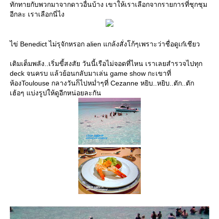
ทักทายกับพวกมาจากดาวอื่นบ้าง เขาให้เราเลือกจากรายการที่ชุกชุม
อีกละ เราเลือกนี่ไง
ไข่ Benedict ไม่รุจักหรอก alien แกล้งสั่งโก้ๆเพราะว่าชื่อดูเก๋เชียว
เติมเต็มพลัง..เริ่มขี้สงสัย วันนี้เรือไม่จอดที่ไหน เราเลยสำรวจไปทุก
deck จนครบ แล้วย้อนกลับมาเล่น game show กะเขาที่
ห้องToulouse กลางวันก็ไปหม่ำๆที่ Cezanne หยิบ..หยิบ..ตัก..ตัก
เฮ้อๆ แบ่งรูปให้ดูอีกหน่อยละกัน