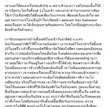
เขาบอกให้คนลงเรือก่อนสัก2ช.ม.เพราะคิวจะยาว แต่ไปก่อนนั้นก็ได้
เขาเปิดกระไดเรือตั้งแต่ 11โมงเช้า และเอาอาหารมากองกลางห้อง
ห้เราไปเลือกหยิบได้ตั้งแต่เที่ยงวันแรกเลย เพียงแต่เรือจะยังไม่ set
sail จนกว่าจะ5โมงเย็น(ถ้าใครเปิดหน้า webcam ของ Galveston
ตอนเรือออก จะได้เห็นคุณชายกับalienกระโดดโบกมืออยู่ตรงระเบียง
ห้องท้ายเรือด้วยละ)
เราขับรถออกจากบ้านตั้งแต่8โมงเช้าวันอาทิตย์ แวะส่ง
น้องTexasฝากพักไว้ที่โรงแรมน้องหมา เอารถจอดไว้แถวท่าเรือตั้งแต่
10โมงครึ่ง แล้วขึ้นรถเมล์ฟรีที่เขาจัดให้ต่อไปที่ตรวจคนออกเมืองของ
ท่าเรือ เรา2คนยังเป็นคนไทยเต็มร้อย ก็เลยต้องแสดงเล่มเอกสารเพื่อ
ออกนอกดาวอเมริกาเหมือนทุกที(ขากลับมาก็ต้องแสดงหลักฐานว่า
เขายอมให้เรามากินอยู่ในดาวอเมริกานี้ได้ด้วย) ช่องตรวจเราคิวสั้น
ไม่เหมือนแถวยาวข้างๆที่เป็นคนท้องถิ่นนี้ เขาไม่ต้องแสดงเอกสารยุ่ง
ากแบบเรา เขาเลยลงเรือแบบนี้ได้ง่าย ชวนมากันเยอะคิวเลยยาว
มาก พวกชาวalienอย่างเราจะต้องโทรติดต่อทั้ง3ดาวที่เราจะไป
เหยียบก่อน จริงๆก็ไม่ยากเลย เขาให้เราลงจากเรือเยียบดาวเขาได้
ดยใช้แผ่นพลาสติกที่ใช้เปิดห้องพักในเรือนั่นแหล่ะ รูดและยิ้มสวยๆ
ที่เครื่องตรวจคนเข้าดาวหน่อยนึงทั้งตอนลงและกลับขึ้นเรือ แต่ห้าม
อยู่บนดาวพวกนั้นเกิน24ช.ม.นะ สรุปว่าทั้ง7คืนก็นอนในเรือหมดเล
เราตั้งใจจะไปหยิบของมากินตั้งแต่มื้อเที่ยงวันแรกเลยนะ ตรวจ
เอกสารไม่มีที่ติ ทุกอย่างเป็นไปตามแผน ยกเว้นตอนจะลงเรือมีคน