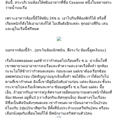
อันนี้..สระบริเวณห้องให้หยิบอาหารที่ชื่อ Cezanne หนึ่งในหลายสระ
ว่ายน้ำบนเรือ
เพราะอาหารห้องนี้มีให้หยิบ 24ช.ม. เอาไปกินที่ห้องพักก็ได้ หรือขี้
เกียจหนักก็สั่งให้เอามาส่งก็ได้ ไม่เสียตังอีกแหล่ะ ทุกอย่างที่กิน เล่น
ละดูในเรือนี้ฟรีหมด
นอกจากห้องนี้จ้า...(ยกเว้นห้องนักพนัน..พึงระวัง ห้องนี้ดูดเงินนะ)
เรือก็เลยพลอยset sailช้ากว่ากำหนดไปเกือบครึ่ง ช.ม. น่าเห็นใจที่
เขาพยายามเอาอาหารลงเรือและทำความสะอาดเรือทั้งลำ ทุกห้อง
กะจะไม่ให้ช้ากว่ากำหนดเลยล่ะ ก่อนจะset sailเขาต้องเรียกซ้อม
อพยพก่อน1รอบ เปิดสัญญาณฉุกเฉินทั้งลำ พอได้ยิน เราก็ต้องวิ่งไป
ตามที่เขากำหนด อันนี้เขามีคู่มือบังคับอ่านก่อน แต่ละห้องและชั้นจะ
กระจายไปลงเรือเล็กคนละทาง ซ้อมอยู่ครึ่ง ช.ม.ก็set sailละ มื้อ
เย็น..ถ้าอยากกินอาหารหรูเลิศจานสวยมีคนยกมากองตรงหน้าก็ต้องที่
ห้อง Monet อยู่ชั้น3 (เราเลือกกินเลิศๆทุกเย็น) ห้องต่างๆในเรือจะ
มีชื่อเป็นศิลปินดังๆหมดเลย เขากำหนดเวลาป้อนอาหารเป็น2รอบ
6โมงกับ 1ทุ่ม15นาทีทุกวัน มีทั้งที่นั่งประจำแบบสวีทกัน2คน หรือจะ
เลือกนั่งคุยกับเพื่อนใหม่ก็ได้ มีพนักงานเสริฟส่วนตัว2คน