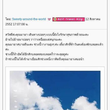
ดย:
Sweety-around-the-world
12 สิงหาคม
2552 17:07:08 น.
สวัสดีค่ะคุณมายา เดินทางบ่อยๆ แบบนี้ยังไงรักษาสุขภาพด้วยนะคะ
้ายไปย้ายมาบ่อยๆ วาว่าเหนื่อยแต่สนุกนะคะ
คุณมายาสบายดีนะคะ ช่วงนี้วางานยุ่งๆ ค่ะ เดี๋ยวสักสี่ห้าวันคงต้องพักบลอคแล้ว
ค่ะ
ช่วงนี้ก็ถ้าอัพได้อีกสักบลอคสองบลอคก็ว่าจะลุยดูค่ะ
ถ้าช่วงนี้ไม่ได้เข้ามาเยี่ยมสักช่วงหนึ่งวาคิดถึงคุณมายาเสมอน้า