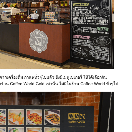
จากเครื่องดื่ม กาแฟทั่วๆไปแล้ว ยังมีเมนูเบเกอรี่ ให้ได้เลือกกัน
ร้าน Coffee World Gold เท่านั้น ไม่มีในร้าน Coffee World ทั่วๆไป