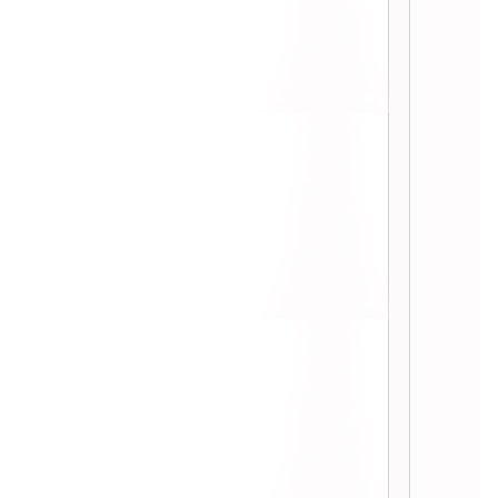
Evenings ที่ jojo รร. St.Regis ::
:: ลองชิม Water Front ร้านอาหารไทยที่ สยาม
พารากอน ::
:: ลองชิม Burger King Angus XT เบอร์เกอร์
เนื้อวัวนำเข้า ::
:: ไปลองชิม ยำแซ่บ แบบ Buffet คนละ 169
บาท! ::
:: ได้ลองแล้ว ซาลาเปาไส้ไหล Chef Man
สาขา ราชดำริ ::
:: Café de Suandok กาแฟสวนดอก เชียงรา
::
:: ไปชิมปิ้งย่าง ร้าน Meat Up สาขาเจริญนคร
::
:: ชิมอาหารจีนกว้างตุ้ง ที่ The Dining Room |
Grand Hyatt Erawan ::
:: ชิมอาหารเกาหลีที่ Kongju / จิบคอกเทลที่
loop ปทุมวัน ปริ๊นเซส ::
:: Chacoal Donuts โดนัทน้องใหม่ 12 รส จาก
Dunkin Donuts ::
:: ไปกินมาแล้ว บาร์บีคิว พลาซ่า refill 299 บาท
::