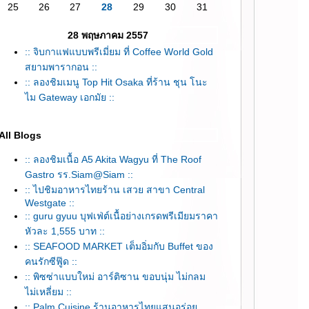
25
26
27
28
29
30
31
28 พฤษภาคม 2557
:: จิบกาแฟแบบพรีเมี่ยม ที่ Coffee World Gold
สยามพารากอน ::
:: ลองชิมเมนู Top Hit Osaka ที่ร้าน ชุน โนะ
ไม Gateway เอกมัย ::
All Blogs
:: ลองชิมเนื้อ A5 Akita Wagyu ที่ The Roof
Gastro รร.Siam@Siam ::
:: ไปชิมอาหารไทยร้าน เสวย สาขา Central
Westgate ::
:: guru gyuu บุฟเฟ่ต์เนื้อย่างเกรดพรีเมียมราคา
หัวละ 1,555 บาท ::
:: SEAFOOD MARKET เต็มอิ่มกับ Buffet ของ
คนรักซีฟู๊ด ::
:: พิซซ่าแบบใหม่ อาร์ติซาน ขอบนุ่ม ไม่กลม
ไม่เหลี่ยม ::
:: Palm Cuisine ร้านอาหารไทยแสนอร่อ