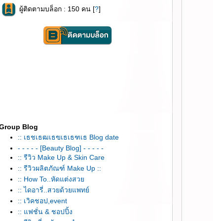
ผู้ติดตามบล็อก : 150 คน [
?
]
Group Blog
:: เธชเธฒเธฃเธเธฑเธ Blog date
- - - - - [Beauty Blog] - - - - -
:: รีวิว Make Up & Skin Care
:: รีวิวผลิตภัณฑ์ Make Up ::
:: How To..หัดแต่งสว
:: ไดอารี่..สวยด้วยแพทย์
:: เวิคชอป,event
:: แฟชั่น & ชอปปิ้ง