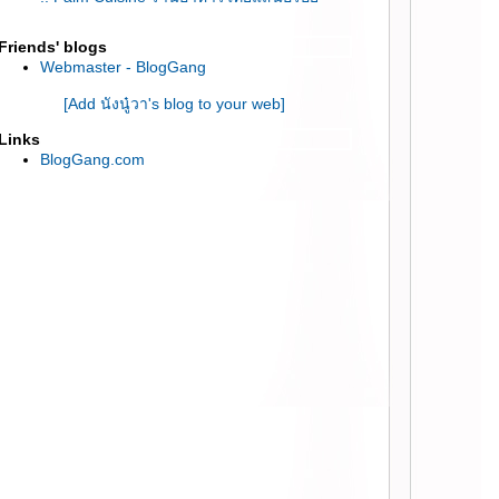
กลางซอยทองหล่อ ::
:: Miharu Japanese Eatery ร้านอาหารญี่ปุ่น
Friends' blogs
Webmaster - BlogGang
คุณภาพดีย่านสีลม ::
:: ชิมเมนูใหม่ต้อนรับเทศกาลแห่งความสุข จาก
[Add นังนู๋วา's blog to your web]
Haagen-Dazs ::
:: ร้านอาหารจีน Red Rose ร้านแรกในไทยที่
Links
BlogGang.com
ห้เรากำหนดราคาอาหารเอง ::
:: “JAPANESE CONNEXION” บุฟเฟ่ต์เทศกาล
อาหารญี่ปุ่นที่โนโวเทล เพลินจิต ::
:: Detox ง่ายๆด้วย น้ำผลไม้สกัดเย็นจาก
Happy Cleanse ::
:: Grilliku Buffet เนื้อย่าง ราคาไม่แพง ย่าน
สีลม CP Tower ::
:: Vanilla Bake Shop เอกมัยซอย 12 ::
:: จิบกาแฟแบบพรีเมี่ยม ที่ Coffee World Gold
สยามพารากอน ::
:: ลองชิมเมนู Top Hit Osaka ที่ร้าน ชุน โนะ
ไม Gateway เอกมัย ::
:: Sizzler ออกเมนูใหม่ “สเต็กไก่เทอริยากิ” 259
บาท พร้อมสลัด::
:: คอกเทล เบียร์ ไวน์ ไม่อั้น กับ Aperol