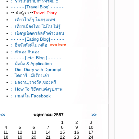
:: รีวิวเกี่ยวกับการทำผม ::
- - - - - [Travel Blog] - - - - -
•• นังนู๋วา ••
Travel Diary
:: เที่ยวใกล้ๆ ในกรุงเทพ ::
:: เที่ยวเมืองไทย ไม่ไป ไม่รู้
:: เปิดหูเปิดตาลัลล๊าต่างแดน
- - - - - [Eating Blog] - - - - -
:: อิ่มจังตังค์ไม่เหลือ
:: ทำเอง กินเอง
- - - - - [ etc. Blog ] - - - - -
:: มือถือ & Application
:: Diet Diary with Dprompt ::
:: ไดอารี่...มีเรื่องเล่า
:: ผลงาน,รางวัล,ของฟรี
:: How To วิธีตกแต่งรูปภาพ
:: เกมส์ใน Facebook
<<
พฤษภาคม 2557
>>
1
2
3
4
5
6
7
8
9
10
11
12
13
14
15
16
17
18
19
20
21
22
23
24