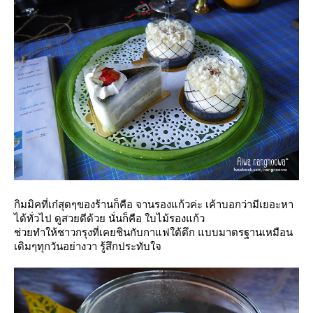
กิมมิคที่เก๋สุดๆของร้านก็คือ จานรองแก้วค่ะ เค้าบอกว่ามีเยอะหา
ได้ทั่วไป ดูสวยดีด้วย นั่นก็คือ ใบไม้รองแก้ว
ช่วยทำให้ชาวกรุงที่เคยชินกับกาแฟใต้ตึก แบบมาตรฐานเหมือน
เดิมๆทุกวันอย่างวา รู้สึกประทับใจ