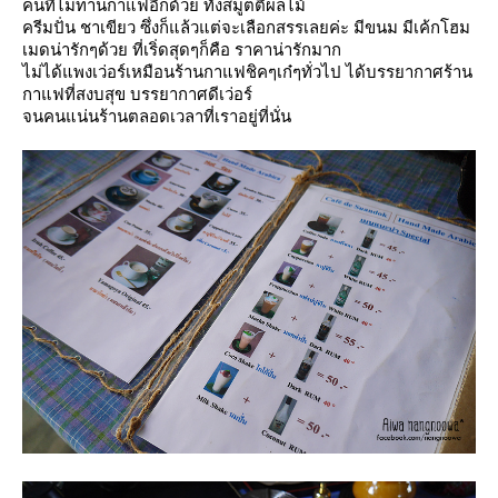
คนที่ไม่ทานกาแฟอีกด้วย ทั้งสมูตตี้ผลไม้
ครีมปั่น ชาเขียว ซึ่งก็แล้วแต่จะเลือกสรรเลยค่ะ มีขนม มีเค้กโฮม
เมดน่ารักๆด้วย ที่เริ่ดสุดๆก็คือ ราคาน่ารักมาก
ไม่ได้แพงเว่อร์เหมือนร้านกาแฟชิคๆเก๋ๆทั่วไป ได้บรรยากาศร้าน
กาแฟที่สงบสุข บรรยากาศดีเว่อร์
จนคนแน่นร้านตลอดเวลาที่เราอยู่ที่นั่น